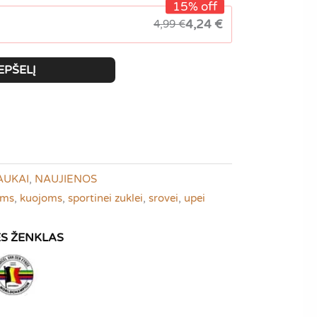
15% off
4,24
€
4,99
€
EPŠELĮ
AUKAI
,
NAUJIENOS
ams
,
kuojoms
,
sportinei zuklei
,
srovei
,
upei