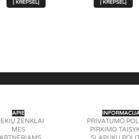
Į KREPŠELĮ
Į KREPŠELĮ
APIE
INFORMACIJ
EKIŲ ŽENKLAI
PRIVATUMO POL
MES
PIRKIMO TAISY
ARTNERIAMS
SLAPUKŲ POLI