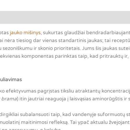
uotas
jauko mišinys
, sukurtas glaudžiai bendradarbiaujant
 nėra tiesiog dar vienas standartinis jaukas; tai recep
u sezoniškumu ir skonio prioritetais. Jums šis jaukas sut
iekvienas komponentas parinktas taip, kad pritrauktų ir, s
muliavimas
ko efektyvumas pagrįstas tiksliu atraktantų koncentrac
 brama
) itin jautriai reaguoja į laisvąsias aminorūgštis ir
gikliai subalansuoti taip, kad vandenyje suformuotų stab
 nuolatinį maitinimosi refleksą. Tai ypač aktualu žvejojant