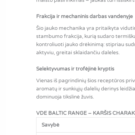
maisto pasirinkimas – jaukas turi išsiski
Frakcija ir mechaninis darbas vandenyje
Šio jauko mechanika yra pritaikyta viduti
stambumo frakcija, kurią sudaro termiškai
kontroliuoti jauko drėkinimą: stipriau sud
aktyviu, greitai sklaidančiu daleles.
Selektyvumas ir trofėjinė kryptis
Vienas iš pagrindinių šios receptūros pr
aromatų ir sunkiųjų dalelių derinys leidži
dominuoja tikslinė žuvis.
VDE BALTIC RANGE – KARŠIS CHARAK
Savybė