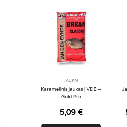
JAUKAI
Karamelinis jaukas | VDE –
J
Gold Pro
5,09
€
This