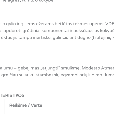
rti ne agresyvumu, o kokybe.
nio gylio ir giliems ežerams bei lėtos tėkmės upėms. VDE
 apdoroti grūdiniai komponentai ir aukščiausios kokybės 
rėktas jis tampa inertišku, gulinčiu ant dugno (trofėjinių
ivalumų – gebėjimas „atjungti“ smulkmę. Modesto Atmanav
a greičiau sulaukti stambesnių egzempliorių kibimo. Jums 
TERISTIKOS
Reikšmė / Vertė