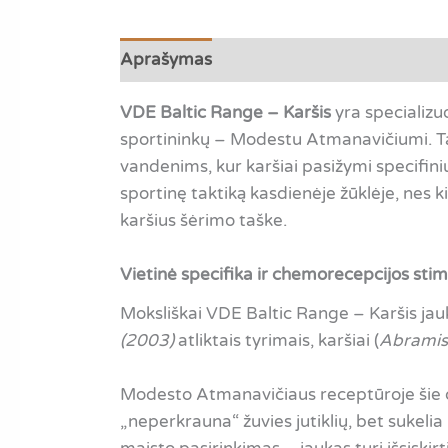
Aprašymas
Atsiliepimai (0)
VDE Baltic Range – Karšis
yra specializ
sportininkų – Modestu Atmanavičiumi. Tai
vandenims, kur karšiai pasižymi specifini
sportinę taktiką kasdienėje žūklėje, nes k
karšius šėrimo taške.
Vietinė specifika ir chemorecepcijos sti
Moksliškai VDE Baltic Range – Karšis jau
(2003)
atliktais tyrimais, karšiai (
Abramis
Modesto Atmanavičiaus receptūroje šie dir
„neperkrauna“ žuvies jutiklių, bet sukelia