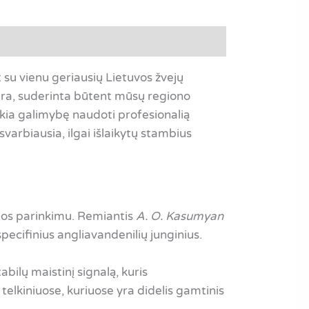
 su vienu geriausių Lietuvos žvejų
tūra, suderinta būtent mūsų regiono
eikia galimybę naudoti profesionalią
varbiausia, ilgai išlaikytų stambius
ijos parinkimu. Remiantis
A. O. Kasumyan
 specifinius angliavandenilių junginius.
ilų maistinį signalą, kuris
 telkiniuose, kuriuose yra didelis gamtinis