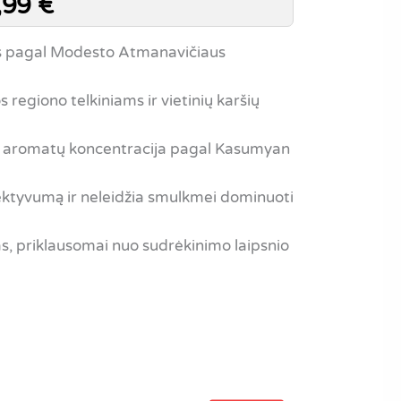
,99
€
as pagal Modesto Atmanavičiaus
s regiono telkiniams ir vietinių karšių
r aromatų koncentracija pagal Kasumyan
elektyvumą ir neleidžia smulkmei dominuoti
s, priklausomai nuo sudrėkinimo laipsnio