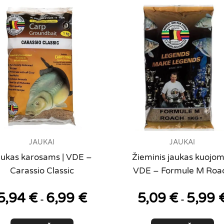
JAUKAI
JAUKAI
aukas karosams | VDE –
Žieminis jaukas kuojom
Carassio Classic
VDE – Formule M Roa
5,94
€
6,99
€
5,09
€
5,99
-
-