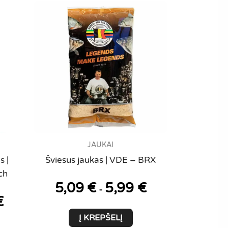
JAUKAI
s |
Šviesus jaukas | VDE – BRX
ch
5,09
€
5,99
€
-
€
Į KREPŠELĮ