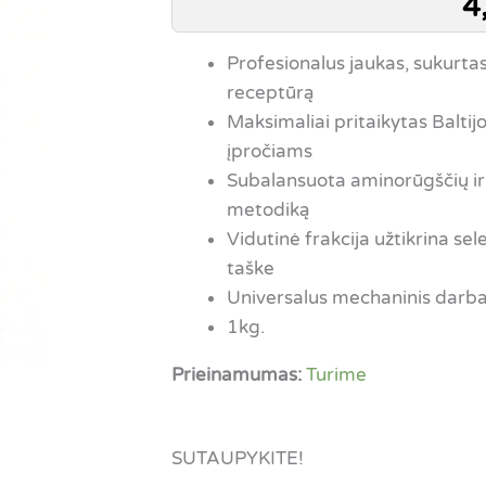
4
Profesionalus jaukas, sukurt
receptūrą
Maksimaliai pritaikytas Baltijo
įpročiams
Subalansuota aminorūgščių i
metodiką
Vidutinė frakcija užtikrina s
taške
Universalus mechaninis darba
1kg.
Prieinamumas:
Turime
SUTAUPYKITE!