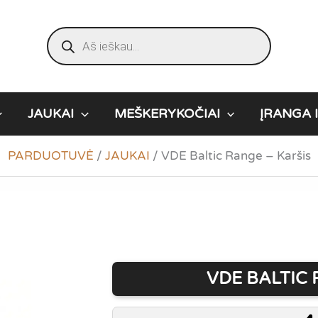
Products
search
JAUKAI
MEŠKERYKOČIAI
ĮRANGA I
PARDUOTUVĖ
/
JAUKAI
/
VDE Baltic Range – Karšis
VDE BALTIC 