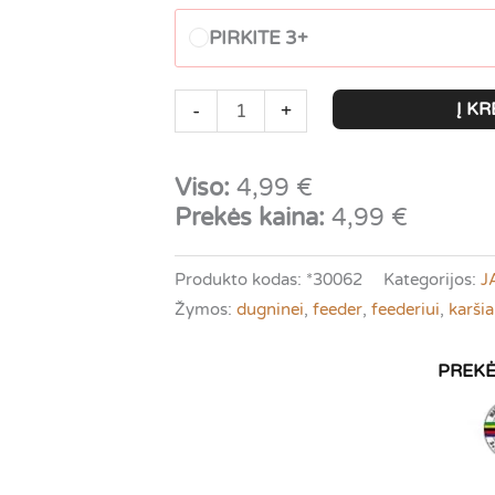
PIRKITE 3+
produkto
Į KR
-
+
kiekis:
VDE
Viso:
4,99
€
Baltic
Prekės kaina:
4,99
€
Range
-
Produkto kodas:
*30062
Kategorijos:
J
Karšis
Žymos:
dugninei
,
feeder
,
feederiui
,
karši