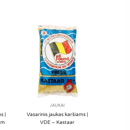
JAUKAI
s |
Vasarinis jaukas karšiams |
am
VDE – Kastaar