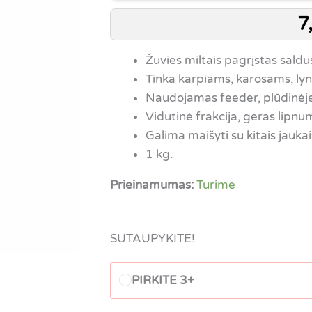
7
Žuvies miltais pagrįstas saldu
Tinka karpiams, karosams, ly
Naudojamas feeder, plūdinėje
Vidutinė frakcija, geras lipnu
Galima maišyti su kitais jaukai
1 kg.
Prieinamumas:
Turime
SUTAUPYKITE!
PIRKITE 3+