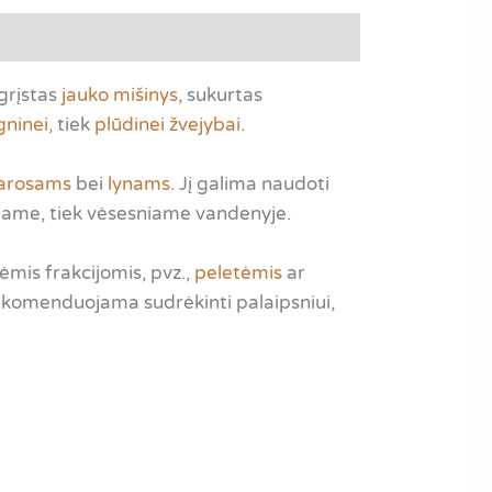
rįstas
jauko mišinys
, sukurtas
ninei,
tiek
plūdinei žvejybai
.
arosams
bei
lynams
. Jį galima naudoti
šiltame, tiek vėsesniame vandenyje.
mis frakcijomis, pvz.,
peletėmis
ar
Rekomenduojama sudrėkinti palaipsniui,