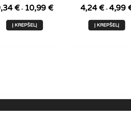
9,34
€
10,99
€
4,24
€
4,99
-
-
Į KREPŠELĮ
Į KREPŠELĮ