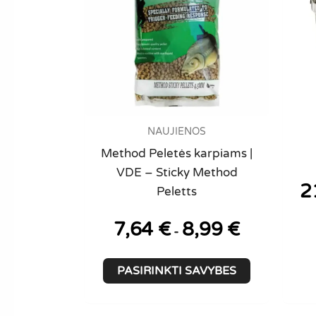
NAUJIENOS
Method Peletės karpiams |
VDE – Sticky Method
2
Peletts
7,64
€
8,99
€
-
This
PASIRINKTI SAVYBES
product
has