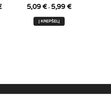
€
5,09
€
5,99
€
-
Į KREPŠELĮ