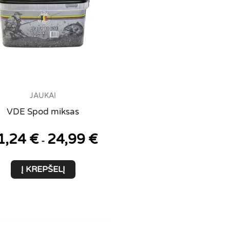
JAUKAI
VDE Spod miksas
1,24
€
24,99
€
-
Į KREPŠELĮ