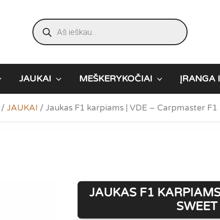
Products
search
JAUKAI
MEŠKERYKOČIAI
ĮRANGA I
/
JAUKAI
/
Jaukas F1 karpiams | VDE – Carpmaster F1
JAUKAS F1 KARPIAMS
SWEET