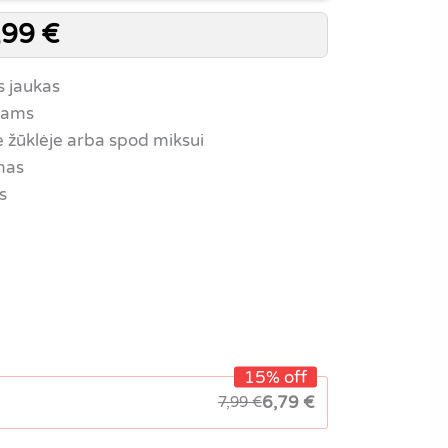
,99
€
s jaukas
nams
 žūklėje arba spod miksui
mas
s
15% off
6,79
€
7,99
€