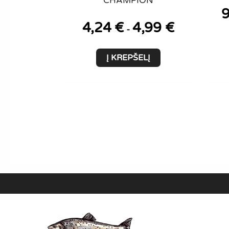
CHAMPION
4,24
€
4,99
€
-
Į KREPŠELĮ