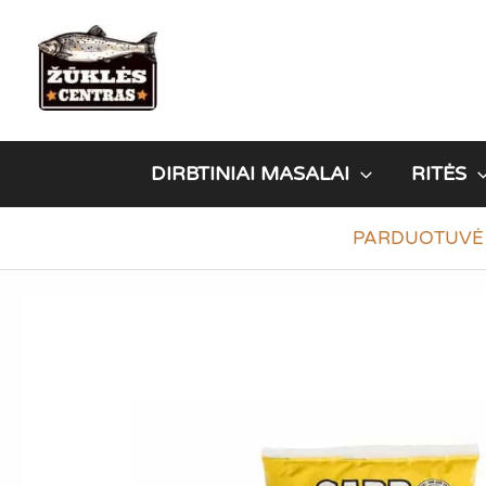
Pereiti
prie
turinio
DIRBTINIAI MASALAI
RITĖS
PARDUOTUVĖ