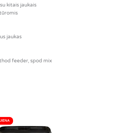
u kitais jaukais
atūromis
dus jaukas
thod feeder, spod mix