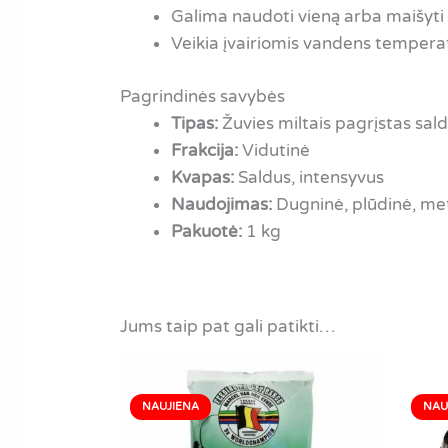
Galima naudoti vieną arba maišyti s
Veikia įvairiomis vandens temper
Pagrindinės savybės
Tipas:
Žuvies miltais pagrįstas sal
Frakcija:
Vidutinė
Kvapas:
Saldus, intensyvus
Naudojimas:
Dugninė, plūdinė, me
Pakuotė:
1 kg
Jums taip pat gali patikti…