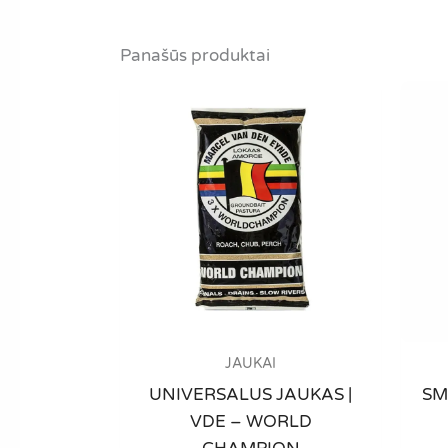
multiple
variants.
Panašūs produktai
The
options
may
be
chosen
on
the
product
page
JAUKAI
UNIVERSALUS JAUKAS |
SM
VDE – WORLD