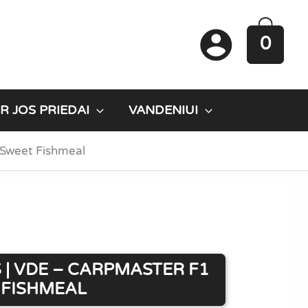
0
R JOS PRIEDAI
VANDENIUI
 Sweet Fishmeal
 | VDE – CARPMASTER F1
 FISHMEAL