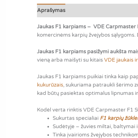
Aprašymas
Papildoma informacija
A
Jaukas F1 karpiams – VDE Carpmaster 
komercinėms karpių žvejybos sąlygoms. Dėl
Jaukas F1 karpiams pasižymi aukšta mais
vieną arba maišyti su kitais
VDE jaukais ir
Jaukas F1 karpiams puikiai tinka kaip 
kukurūzais
, sukuriama patraukli šėrimo z
kad būtų pasiektas optimalus lipnumas ir 
Kodėl verta rinktis VDE Carpmaster F1 
Sukurtas specialiai
F1 karpių žūkle
Sudėtyje – žuvies miltai, baltymai 
Tinka įvairioms žvejybos techniko