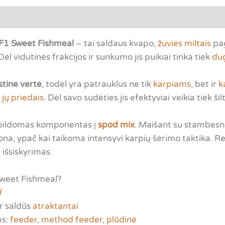
tsiliepimai (0)
F1 Sweet Fishmeal
– tai saldaus kvapo,
žuvies miltais
pag
 vidutinės frakcijos ir sunkumo jis puikiai tinka tiek
dug
tine verte
, todėl yra patrauklus ne tik
karpiams
, bet ir
k
 jų priedais
. Dėl savo sudėties jis efektyviai veikia tiek 
papildomas komponentas į
spod mix
. Maišant su stambesnė
ona, ypač kai taikoma intensyvi karpių šėrimo taktika. 
išsiskyrimas.
Sweet Fishmeal?
i
ir saldūs
atraktantai
ms:
feeder
,
method feeder
,
plūdinė