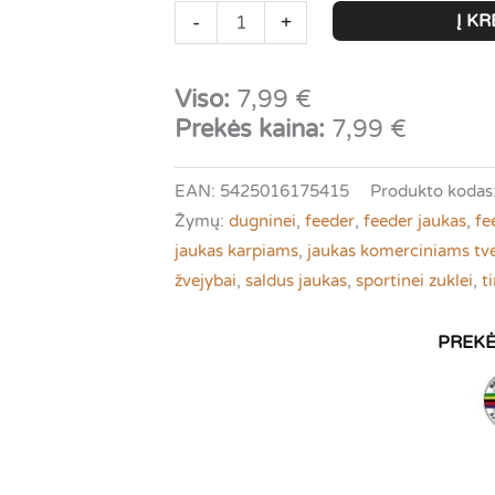
produkto
Į KR
-
+
kiekis:
Jaukas
Viso:
7,99
€
F1
Prekės kaina:
7,99
€
karpiams
|
EAN: 5425016175415
Produkto kodas
VDE
Žymų:
dugninei
,
feeder
,
feeder jaukas
,
fe
-
jaukas karpiams
,
jaukas komerciniams tv
Carpmaster
žvejybai
,
saldus jaukas
,
sportinei zuklei
,
t
F1
Sweet
Fishmeal