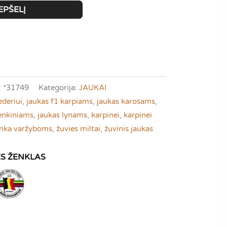
EPŠELĮ
:
*31749
Kategorija:
JAUKAI
ederiui
,
jaukas f1 karpiams
,
jaukas karosams
,
enkiniams
,
jaukas lynams
,
karpinei
,
karpinei
inka varžyboms
,
žuvies miltai
,
žuvinis jaukas