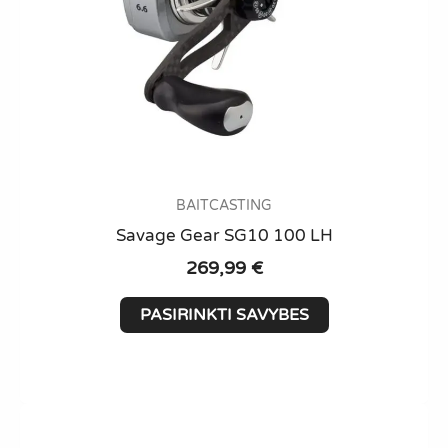
BAITCASTING
Savage Gear SG10 100 LH
269,99
€
This
PASIRINKTI SAVYBES
product
has
multiple
variants.
The