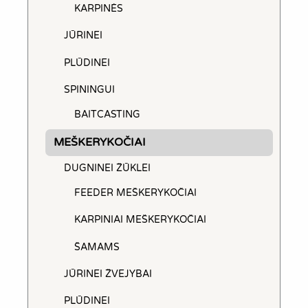
KARPINĖS
JŪRINEI
PLŪDINEI
SPININGUI
BAITCASTING
MEŠKERYKOČIAI
DUGNINEI ŽŪKLEI
FEEDER MEŠKERYKOČIAI
KARPINIAI MEŠKERYKOČIAI
ŠAMAMS
JŪRINEI ŽVEJYBAI
PLŪDINEI