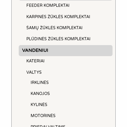
product
FEEDER KOMPLEKTAI
page
KARPINĖS ŽŪKLĖS KOMPLEKTAI
ŠAMŲ ŽŪKLĖS KOMPLEKTAI
PLŪDINĖS ŽŪKLĖS KOMPLEKTAI
VANDENIUI
KATERIAI
VALTYS
IRKLINĖS
KANOJOS
KYLINĖS
MOTORINĖS