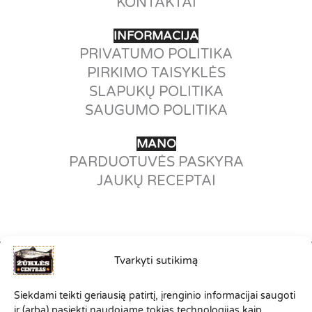
KONTAKTAI
INFORMACIJA
PRIVATUMO POLITIKA
PIRKIMO TAISYKLĖS
SLAPUKŲ POLITIKA
SAUGUMO POLITIKA
MANO
PARDUOTUVĖS PASKYRA
JAUKŲ RECEPTAI
Tvarkyti sutikimą
©2012-2026
Siekdami teikti geriausią patirtį, įrenginio informacijai saugoti
VISOS TEISĖS SAUGOMOS.
ir (arba) pasiekti naudojame tokias technologijas kaip