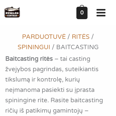
Pereiti
prie
0
turinio
PARDUOTUVĖ
/
RITĖS
/
SPININGUI
/
BAITCASTING
Baitcasting ritės
– tai casting
žvejybos pagrindas, suteikiantis
tikslumą ir kontrolę, kurių
neįmanoma pasiekti su įprasta
spiningine rite. Rasite baitcasting
ričių iš patikimų gamintojų –