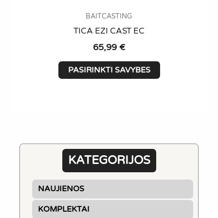
BAITCASTING
TICA EZI CAST EC
65,99
€
This
PASIRINKTI SAVYBES
product
has
multiple
variants.
The
options
may
KATEGORIJOS
be
chosen
NAUJIENOS
on
the
KOMPLEKTAI