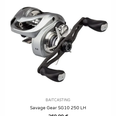
options
may
be
chosen
on
the
product
page
BAITCASTING
Savage Gear SG10 250 LH