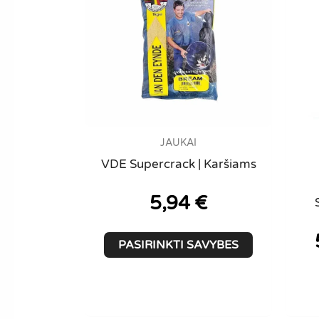
chosen
on
the
product
page
JAUKAI
VDE Supercrack | Karšiams
5,94
€
This
PASIRINKTI SAVYBES
product
has
multiple
variants.