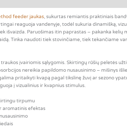
tsiliepimai (0)
thod feeder jaukas
, sukurtas remiantis praktiniais ban
irtingai reaguoja vandenyje, todėl sukuria dinamišką, vizual
, tiek išvaizda. Paruošimas itin paprastas – pakanka kelių
laidą. Tinka naudoti tiek stovinčiame, tiek tekančiame v
traukos įvairiomis sąlygomis. Skirtingų rūšių peletės užti
sorbcijos nereikia papildomo nusausinimo – mišinys išlie
 galima pritaikyti kvapą pagal tikslinę žuvį ar sezono yp
oja į vizualinius ir kvapnius stimulus.
kirtingu tirpumu
ir aromatinis efektas
 nusausinimo
iedais