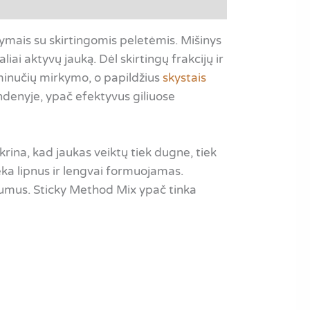
dymais su skirtingomis peletėmis. Mišinys
iai aktyvų jauką. Dėl skirtingų frakcijų ir
 minučių mirkymo, o papildžius
skystais
andenyje, ypač efektyvus giliuose
krina, kad jaukas veiktų tiek dugne, tiek
ka lipnus ir lengvai formuojamas.
atumus. Sticky Method Mix ypač tinka