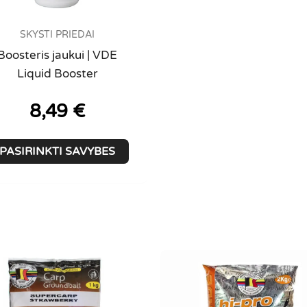
SKYSTI PRIEDAI
Boosteris jaukui | VDE
Liquid Booster
8,49
€
This
PASIRINKTI SAVYBES
product
has
multiple
variants.
The
options
may
be