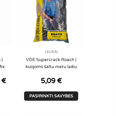
JAUKAI
 |
VDE Supercrack Roach |
ix
kuojoms šaltu metu laiku
9
€
5,09
€
This
PASIRINKTI SAVYBES
product
has
multiple