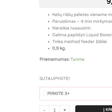
9
Kelių rūšių peletės viename m
Paruošimas – 4 min mirkyma
Nereikia nusausinti
Galima papildyti Liquid Boost
Tinka method feeder žūklei
0,9 kg.
Prieinamumas:
Turime
SUTAUPYKITE!
PIRKITE 3+
produkto
Į KR
-
+