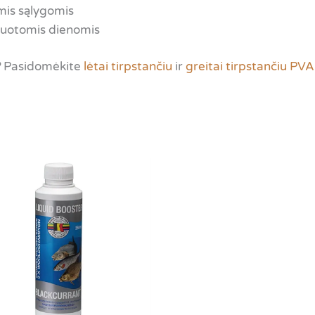
mis sąlygomis
ėjuotomis dienomis
?
Pasidomėkite
lėtai tirpstančiu
ir
greitai tirpstančiu PVA 