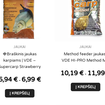
chosen
on
the
product
page
JAUKAI
JAUKAI
🍓Braškinis jaukas
Method feeder jaukas
karpiams | VDE –
VDE HI-PRO Method M
Supercarp Strawberry
10,19
€
11,9
-
5,94
€
6,99
€
-
Į KREPŠELĮ
Į KREPŠELĮ