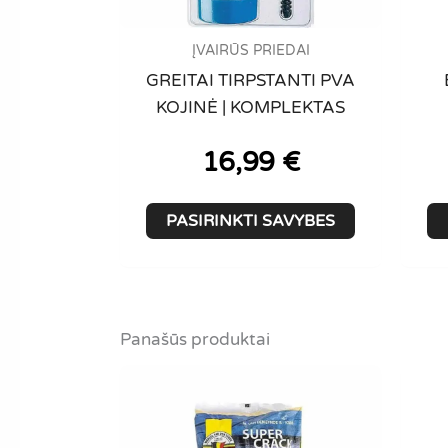
ĮVAIRŪS PRIEDAI
GREITAI TIRPSTANTI PVA
KOJINĖ | KOMPLEKTAS
16,99
€
This
PASIRINKTI SAVYBES
product
has
multiple
variants.
Panašūs produktai
The
options
may
be