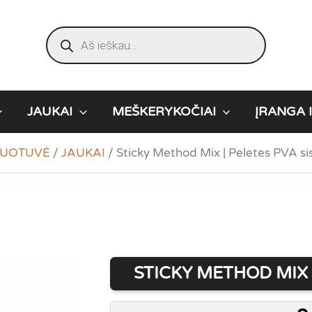
Products
search
JAUKAI
MEŠKERYKOČIAI
ĮRANGA I
UOTUVĖ
/
JAUKAI
/
Sticky Method Mix | Peletes PVA si
STICKY METHOD MIX 