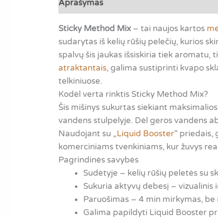
Aprašymas
Papildoma informacija
A
Sticky Method Mix
– tai naujos kartos
me
sudarytas iš kelių rūšių pelečių, kurios sk
spalvų šis jaukas išsiskiria tiek aromatu
atraktantais
, galima sustiprinti kvapo sk
telkiniuose.
Kodėl verta rinktis Sticky Method Mix?
Šis mišinys sukurtas siekiant maksimalios 
vandens stulpelyje. Dėl geros vandens ab
Naudojant su „
Liquid Booster
“ priedais,
komerciniams tvenkiniams, kur žuvys reagu
Pagrindinės savybės
Sudėtyje – kelių rūšių peletės su s
Sukuria aktyvų debesį – vizualinis 
Paruošimas – 4 min mirkymas, be
Galima papildyti Liquid Booster pr