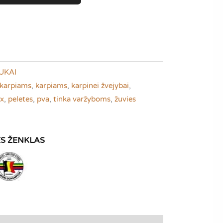
UKAI
 karpiams
,
karpiams
,
karpinei žvejybai
,
x
,
peletes
,
pva
,
tinka varžyboms
,
žuvies