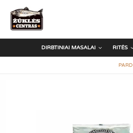
Pereiti
prie
turinio
DIRBTINIAI MASALAI
RITĖS
PARD