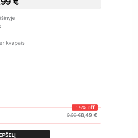
,99
€
išinyje
s
er kvapais
15% off
8,49
€
9,99
€
EPŠELĮ