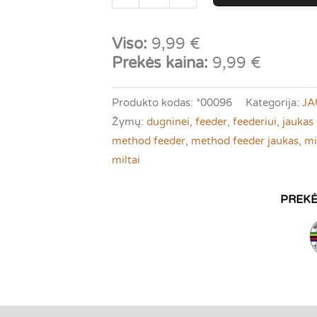
kiekis:
Sticky
Viso:
9,99
€
Method
Prekės kaina:
9,99
€
Mix
|
Produkto kodas:
*00096
Kategorija:
JA
Peletes
Žymų:
dugninei
,
feeder
,
feederiui
,
jaukas
PVA
method feeder
,
method feeder jaukas
,
mi
sistemai
miltai