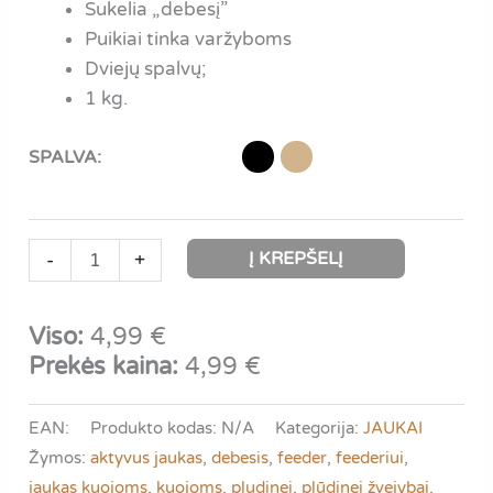
Sukelia „debesį”
Puikiai tinka varžyboms
Dviejų spalvų;
1 kg.
SPALVA:
produkto
Į KREPŠELĮ
-
+
kiekis:
Aktyvus
Viso:
4,99
€
jaukas
Prekės kaina:
4,99
€
kuojoms
|
EAN:
Produkto kodas:
N/A
Kategorija:
JAUKAI
VDE
Žymos:
aktyvus jaukas
,
debesis
,
feeder
,
feederiui
,
-
jaukas kuojoms
,
kuojoms
,
pludinei
,
plūdinei žvejybai
,
Voorn