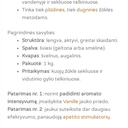
vandenyje ir sekliuose telkiniuose.
Tinka tiek
plūdinės
, tiek
dugninės
žūklės
metodams.
Pagrindinės savybės
Struktūra
: lengva, aktyvi, greitai skaidanti.
Spalva
: šviesi (geltona arba smėlinė).
Kvapas
: švelnus, augalinis.
Pakuotė
: 1 kg.
Pritaikymas
: kuojų žūklė sekliuose ir
vidutinio gylio telkiniuose.
Patarimas nr. 1:
norint
padidinti aromato
intensyvumą
, įmaišykite
Vanille
jauko priedo.
Patarimas nr.
2
: jaukui suteiksite dar daugiau
efektyvumo, panaudoją
apetito stimuliatorių
.