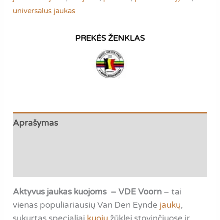
universalus jaukas
Aprašymas
Papildoma informacija
Atsiliepimai (0)
Aktyvus jaukas kuojoms – VDE Voorn
– tai
vienas populiariausių Van Den Eynde
jaukų
,
sukurtas specialiai
kuojų
žūklei stovinčiuose ir