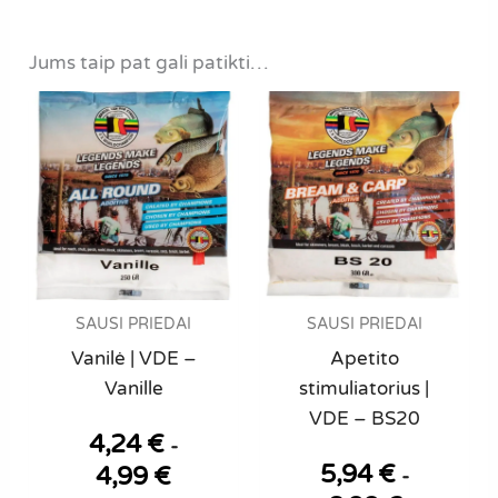
Jums taip pat gali patikti…
SAUSI PRIEDAI
SAUSI PRIEDAI
Vanilė | VDE –
Apetito
Vanille
stimuliatorius |
VDE – BS20
4,24
€
-
5,94
€
4,99
€
-