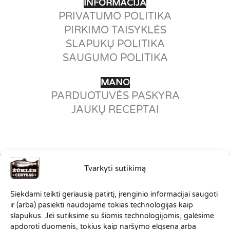
INFORMACIJA
PRIVATUMO POLITIKA
PIRKIMO TAISYKLĖS
SLAPUKŲ POLITIKA
SAUGUMO POLITIKA
MANO
PARDUOTUVĖS PASKYRA
JAUKŲ RECEPTAI
Tvarkyti sutikimą
©2012-2026
Siekdami teikti geriausią patirtį, įrenginio informacijai saugoti
VISOS TEISĖS SAUGOMOS.
ir (arba) pasiekti naudojame tokias technologijas kaip
ZUKLESCENTRAS.LT PRIKLAUSO
slapukus. Jei sutiksime su šiomis technologijomis, galėsime
SPORTINĖS ŽŪKLĖS KLUBO
apdoroti duomenis, tokius kaip naršymo elgsena arba