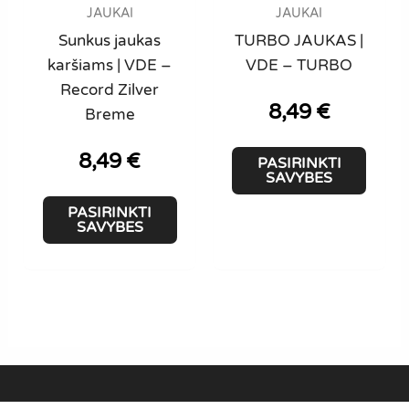
JAUKAI
JAUKAI
page
Sunkus jaukas
TURBO JAUKAS |
karšiams | VDE –
VDE – TURBO
Record Zilver
8,49
€
Breme
This
8,49
€
PASIRINKTI
produ
SAVYBES
This
has
PASIRINKTI
product
multi
SAVYBES
has
varian
multiple
The
variants.
optio
The
may
options
be
may
chose
be
on