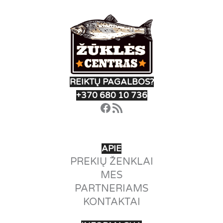
chosen
the
on
produ
the
page
product
page
REIKTŲ PAGALBOS?
+370 680 10 736
Facebook
RSS Feed
APIE
PREKIŲ ŽENKLAI
MES
PARTNERIAMS
KONTAKTAI