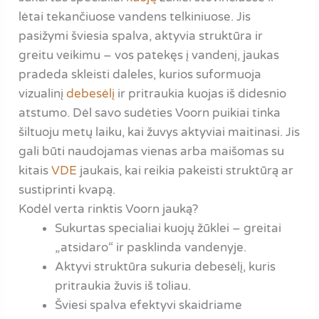
lėtai tekančiuose vandens telkiniuose. Jis
pasižymi šviesia spalva, aktyvia struktūra ir
greitu veikimu – vos patekęs į vandenį, jaukas
pradeda skleisti daleles, kurios suformuoja
vizualinį
debesėlį
ir pritraukia kuojas iš didesnio
atstumo. Dėl savo sudėties Voorn puikiai tinka
šiltuoju metų laiku, kai žuvys aktyviai maitinasi. Jis
gali būti naudojamas vienas arba maišomas su
kitais
VDE
jaukais, kai reikia pakeisti struktūrą ar
sustiprinti kvapą.
Kodėl verta rinktis Voorn jauką?
Sukurtas specialiai kuojų žūklei – greitai
„atsidaro“ ir pasklinda vandenyje.
Aktyvi struktūra sukuria debesėlį, kuris
pritraukia žuvis iš toliau.
Šviesi spalva efektyvi skaidriame