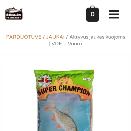
Pereiti
prie
0
turinio
PARDUOTUVĖ
/
JAUKAI
/
Aktyvus jaukas kuojoms
| VDE – Voorn