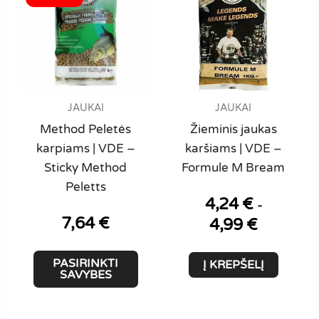
JAUKAI
JAUKAI
Method Peletės
Žieminis jaukas
karpiams | VDE –
karšiams | VDE –
Sticky Method
Formule M Bream
Peletts
4,24
€
-
7,64
€
4,99
€
This
PASIRINKTI
Į KREPŠELĮ
product
SAVYBES
has
multiple