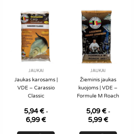
variants.
The
options
may
be
chosen
on
the
product
JAUKAI
JAUKAI
page
Jaukas karosams |
Žieminis jaukas
VDE – Carassio
kuojoms | VDE –
Classic
Formule M Roach
5,94
€
5,09
€
-
-
6,99
€
5,99
€