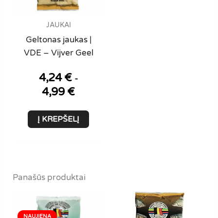
JAUKAI
Geltonas jaukas |
VDE – Vijver Geel
4,24
€
-
4,99
€
Į KREPŠELĮ
Panašūs produktai