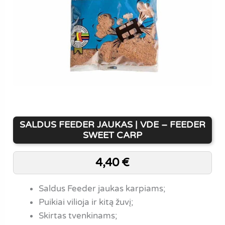
SALDUS FEEDER JAUKAS | VDE – FEEDER
SWEET CARP
4,40
€
Saldus Feeder jaukas karpiams;
Puikiai vilioja ir kitą žuvį;
Skirtas tvenkinams;