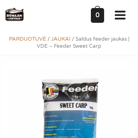
Pereiti
prie
0
turinio
PARDUOTUVĖ
/
JAUKAI
/
Saldus feeder jaukas |
VDE – Feeder Sweet Carp