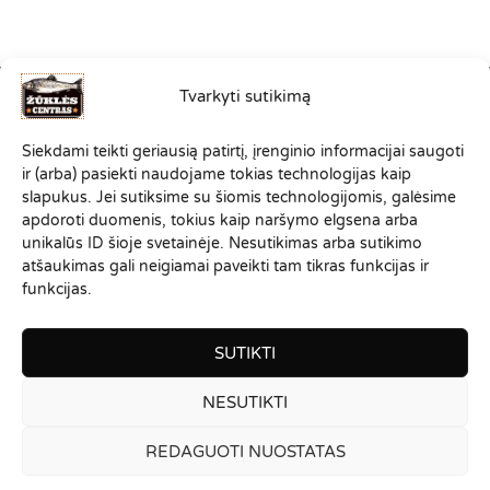
Tvarkyti sutikimą
©2012-2026
Siekdami teikti geriausią patirtį, įrenginio informacijai saugoti
VISOS TEISĖS SAUGOMOS.
ir (arba) pasiekti naudojame tokias technologijas kaip
ZUKLESCENTRAS.LT PRIKLAUSO
slapukus. Jei sutiksime su šiomis technologijomis, galėsime
SPORTINĖS ŽŪKLĖS KLUBO
apdoroti duomenis, tokius kaip naršymo elgsena arba
"ŽVEJONYS
"
ŠEIMAI
unikalūs ID šioje svetainėje. Nesutikimas arba sutikimo
atšaukimas gali neigiamai paveikti tam tikras funkcijas ir
funkcijas.
SUTIKTI
NESUTIKTI
REDAGUOTI NUOSTATAS