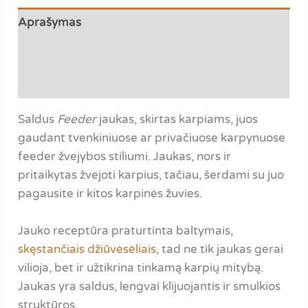
Aprašymas
Papildoma informacija
Atsiliepimai (0)
Saldus
Feeder
jaukas, skirtas karpiams, juos
gaudant tvenkiniuose ar privačiuose karpynuose
feeder žvejybos stiliumi. Jaukas, nors ir
pritaikytas žvejoti karpius, tačiau, šerdami su juo
pagausite ir kitos karpinės žuvies.
Jauko receptūra praturtinta baltymais,
skęstančiais džiūvėsėliais
, tad ne tik jaukas gerai
vilioja, bet ir užtikrina tinkamą karpių mitybą.
Jaukas yra saldus, lengvai klijuojantis ir smulkios
struktūros.