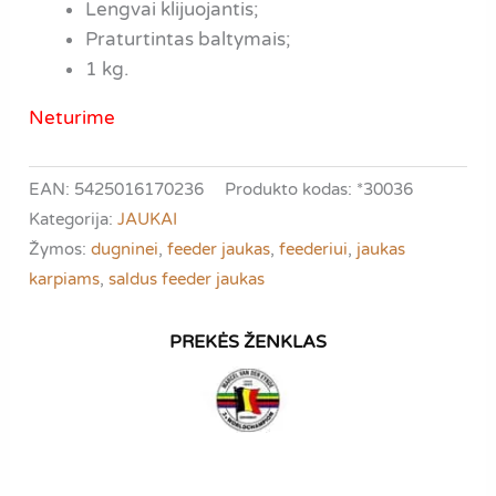
Lengvai klijuojantis;
Praturtintas baltymais;
1 kg.
Neturime
EAN: 5425016170236
Produkto kodas:
*30036
Kategorija:
JAUKAI
Žymos:
dugninei
,
feeder jaukas
,
feederiui
,
jaukas
karpiams
,
saldus feeder jaukas