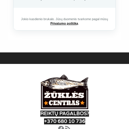
Jokio kasdienio brukalo. Jūsų duomenis tvarkome pagal mūsų
Privatumo politiką
.
REIKTŲ PAGALBOS?
+370 680 10 736
Facebook
RSS Feed