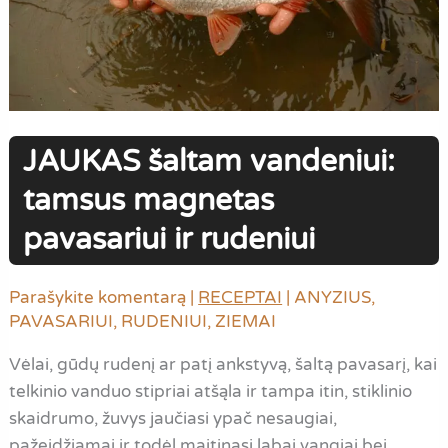
JAUKAS šaltam vandeniui:
tamsus magnetas
pavasariui ir rudeniui
Parašykite komentarą
|
RECEPTAI
|
ANYZIUS
,
PAVASARIUI
,
RUDENIUI
,
ZIEMAI
Vėlai, gūdų rudenį ar patį ankstyvą, šaltą pavasarį, kai
telkinio vanduo stipriai atšąla ir tampa itin, stiklinio
skaidrumo, žuvys jaučiasi ypač nesaugiai,
pažeidžiamai ir todėl maitinasi labai vangiai bei