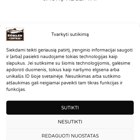
Tvarkyti sutikimą
©2012-2026
Siekdami teikti geriausią patirtį, įrenginio informacijai saugoti
VISOS TEISĖS SAUGOMOS.
ir (arba) pasiekti naudojame tokias technologijas kaip
ZUKLESCENTRAS.LT PRIKLAUSO
slapukus. Jei sutiksime su šiomis technologijomis, galėsime
SPORTINĖS ŽŪKLĖS KLUBO
apdoroti duomenis, tokius kaip naršymo elgsena arba
"ŽVEJONYS
"
ŠEIMAI
unikalūs ID šioje svetainėje. Nesutikimas arba sutikimo
atšaukimas gali neigiamai paveikti tam tikras funkcijas ir
funkcijas.
SUTIKTI
NESUTIKTI
REDAGUOTI NUOSTATAS