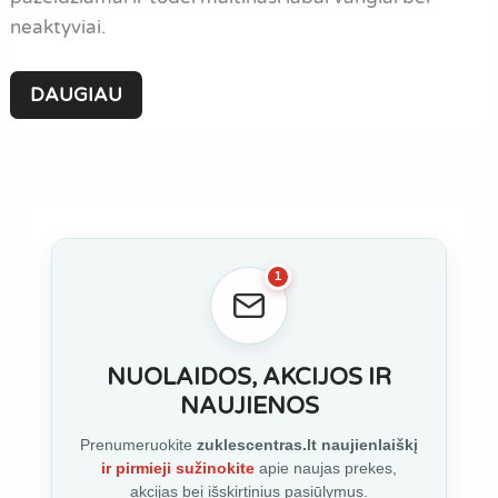
neaktyviai.
JAUKAS
DAUGIAU
šaltam
vandeniui:
tamsus
magnetas
pavasariui
ir
1
rudeniui
NUOLAIDOS, AKCIJOS IR
NAUJIENOS
Prenumeruokite
zuklescentras.lt naujienlaiškį
ir pirmieji sužinokite
apie naujas prekes,
akcijas bei išskirtinius pasiūlymus.