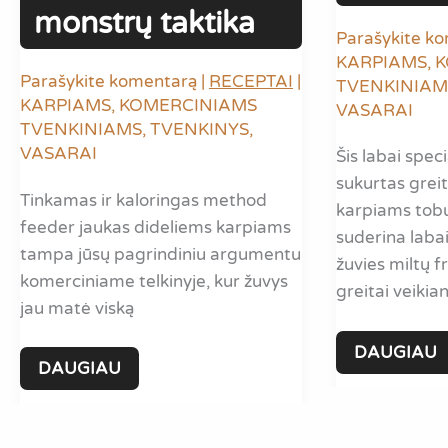
monstrų taktika
Parašykite k
KARPIAMS
,
K
Parašykite komentarą
|
RECEPTAI
|
TVENKINIAM
KARPIAMS
,
KOMERCINIAMS
VASARAI
TVENKINIAMS
,
TVENKINYS
,
VASARAI
Šis labai speci
sukurtas greit
Tinkamas ir kaloringas method
karpiams tobu
feeder jaukas dideliems karpiams
suderina labai
tampa jūsų pagrindiniu argumentu
žuvies miltų fra
komerciniame telkinyje, kur žuvys
greitai veiki
jau matė viską
GREITAS
DAUGIAU
method
DAUGIAU
JAUKAS
feeder
F1
jaukas
KARPIAMS: