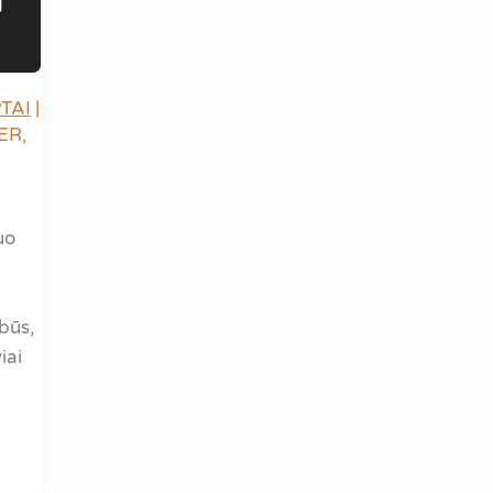
M
TAI
|
ER
,
uo
mbūs,
iai