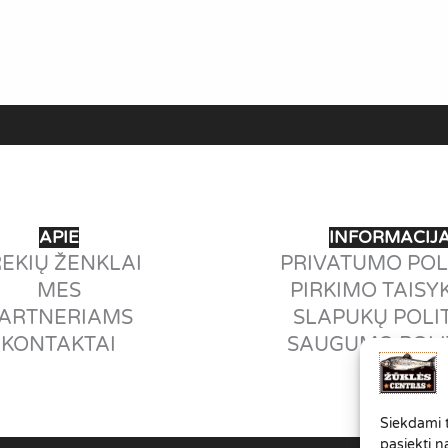
KARPIAMS
APIE
INFORMACIJ
EKIŲ ŽENKLAI
PRIVATUMO POL
MES
PIRKIMO TAISY
ARTNERIAMS
SLAPUKŲ POLI
KONTAKTAI
SAUGUMO POLI
Siekdami te
pasiekti n