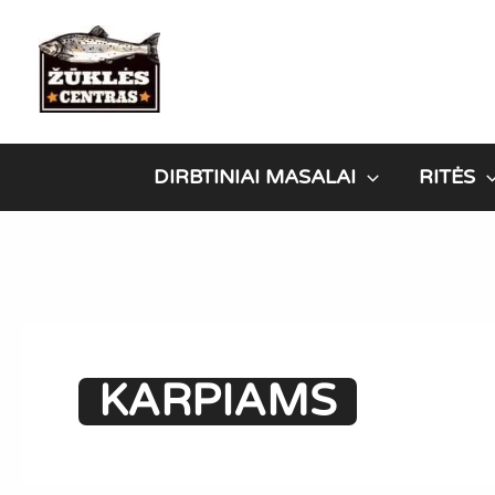
Pereiti
prie
turinio
DIRBTINIAI MASALAI
RITĖS
KARPIAMS