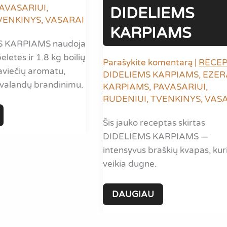
AVASARIUI
,
DIDELIEMS
VENKINYS
,
VASARAI
KARPIAMS
 KARPIAMS naudoja
letes ir 1.8 kg boilių
Parašykite komentarą
|
RECEP
viečių aromatu,
DIDELIEMS KARPIAMS
,
EZER
valandų brandinimu.
KARPIAMS
,
PAVASARIUI
,
RUDENIUI
,
TVENKINYS
,
VAS
Šis jauko receptas skirtas
DIDELIEMS KARPIAMS —
intensyvus braškių kvapas, kur
veikia dugne.
JAUKO
DAUGIAU
RECEPTAS
DIDELIEMS