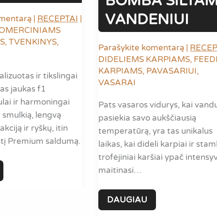
BOMBA ŠILTA
VANDENIUI
omentarą
|
RECEPTAI
|
OMERCINIAMS
S
,
TVENKINYS
,
Parašykite komentarą
|
RECEP
DIDELIEMS KARPIAMS
,
FEED
KARPIAMS
,
PAVASARIUI
,
alizuotas ir tikslingai
VASARAI
as jaukas f1
lai ir harmoningai
Pats vasaros vidurys, kai vand
 smulkią, lengvą
pasiekia savo aukščiausią
kciją ir ryškų, itin
temperatūrą, yra tas unikalus
antį Premium saldumą.
laikas, kai dideli karpiai ir sta
trofėjiniai karšiai ypač intensyv
maitinasi…
ŽUVINIS
DAUGIAU
JAUKAS