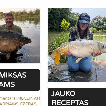
KARPIAMS:
BALTYMŲ
BOMBA
IUOSE
ŠILTAM
UOSE
VANDENIUI
MIKSAS
IAMS
JAUKO
omentarą
|
RECEPTAI
|
RECEPTAS
KARPIAMS
,
EZERAS
,