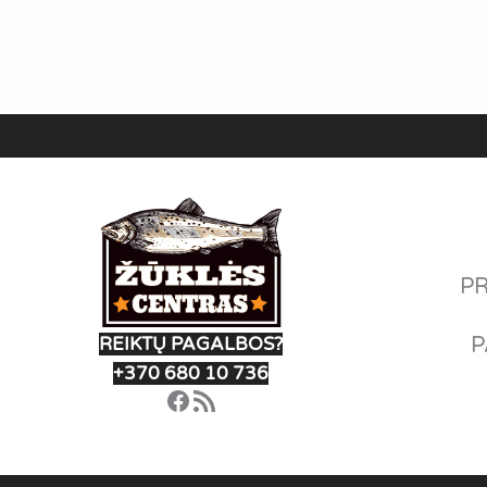
PR
P
REIKTŲ PAGALBOS?
+370 680 10 736
Facebook
RSS Feed