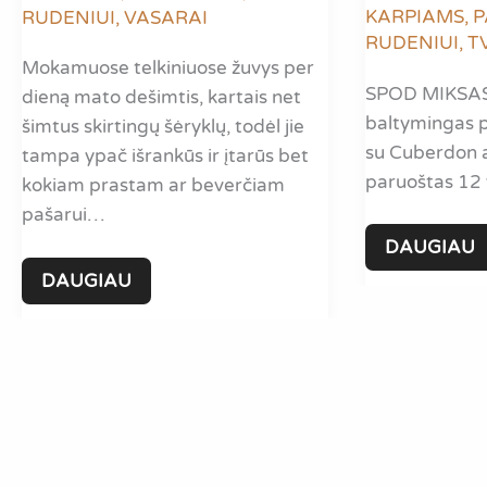
KARPIAMS
,
P
RUDENIUI
,
VASARAI
RUDENIUI
,
T
Mokamuose telkiniuose žuvys per
SPOD MIKSAS
dieną mato dešimtis, kartais net
baltymingas pe
šimtus skirtingų šėryklų, todėl jie
su Cuberdon a
tampa ypač išrankūs ir įtarūs bet
paruoštas 12 
kokiam prastam ar beverčiam
pašarui…
SPOD
DAUGIAU
MIKSAS
method
DAUGIAU
KARPIAMS
feeder
jaukas
karpiams