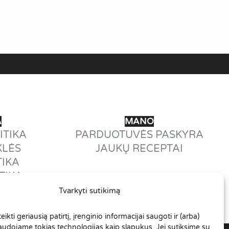
A
MANO
ITIKA
PARDUOTUVĖS PASKYRA
KLĖS
JAUKŲ RECEPTAI
TIKA
TIKA
Tvarkyti sutikimą
ikti geriausią patirtį, įrenginio informacijai saugoti ir (arba)
audojame tokias technologijas kaip slapukus. Jei sutiksime su