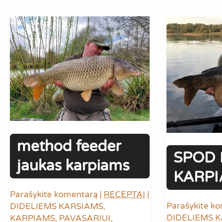
dideliems
DINAMIKA
karpiams:
IR
komercinių
GREITIS
tvenkinių
KOMERCIN
monstrų
TVENKINI
taktika
method feeder
SPOD 
jaukas karpiams
KARP
Parašykite komentarą
|
RECEPTAI
|
Parašykite k
DIDELIEMS KARSIAMS
,
DIDELIEMS 
KARPIAMS
,
PAVASARIUI
,