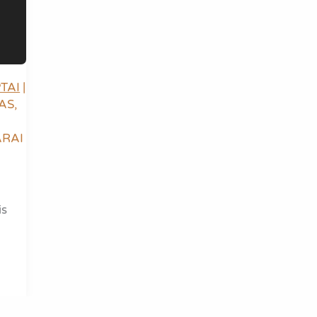
TAI
|
AS
,
ARAI
is