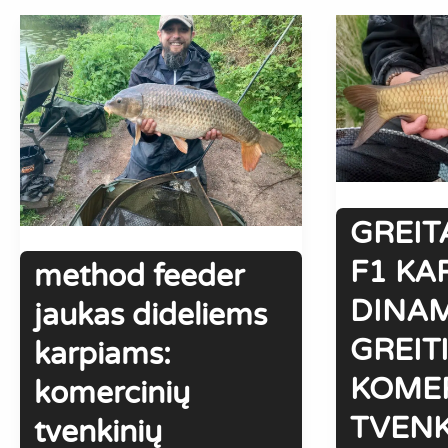
GREIT
F1 KA
method feeder
DINAM
jaukas dideliems
GREIT
karpiams:
KOME
komercinių
TVENK
tvenkinių