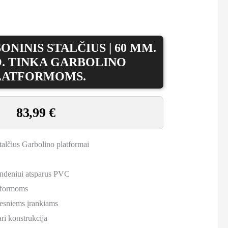
NINIS STALČIUS | 60 MM.
. TINKA GARBOLINO
LATFORMOMS.
83,99
€
talčius Garbolino platformai
andeniui atsparus PVC
tformoms
idesniems įrankiams
ri konstrukcija