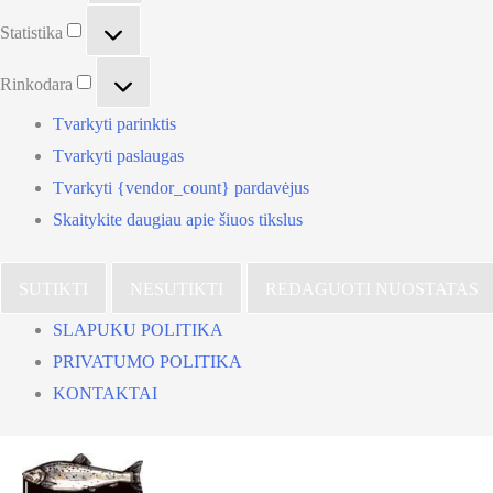
Statistika
Statistika
Rinkodara
Rinkodara
Tvarkyti parinktis
Tvarkyti paslaugas
Tvarkyti {vendor_count} pardavėjus
Skaitykite daugiau apie šiuos tikslus
SUTIKTI
NESUTIKTI
REDAGUOTI NUOSTATAS
SLAPUKU POLITIKA
PRIVATUMO POLITIKA
KONTAKTAI
Pereiti
prie