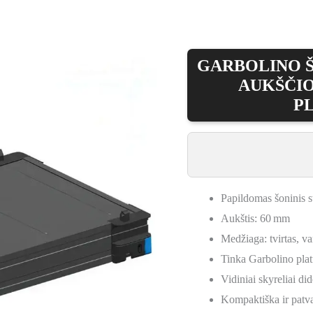
GARBOLINO ŠO
AUKŠČIO
P
Papildomas šoninis s
Aukštis: 60 mm
Medžiaga: tvirtas, v
Tinka Garbolino pla
Vidiniai skyreliai d
Kompaktiška ir patva