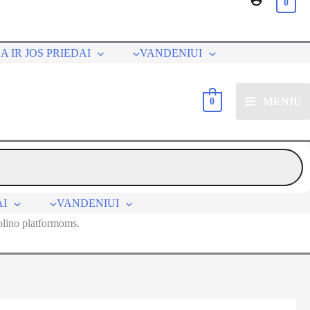
0
A IR JOS PRIEDAI
VANDENIUI
MENIU
0
AI
VANDENIUI
olino platformoms.