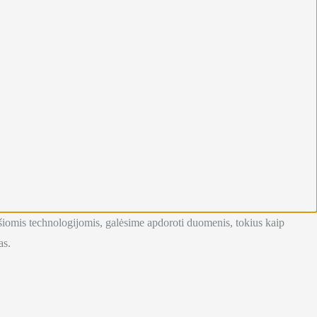
su šiomis technologijomis, galėsime apdoroti duomenis, tokius kaip
as.