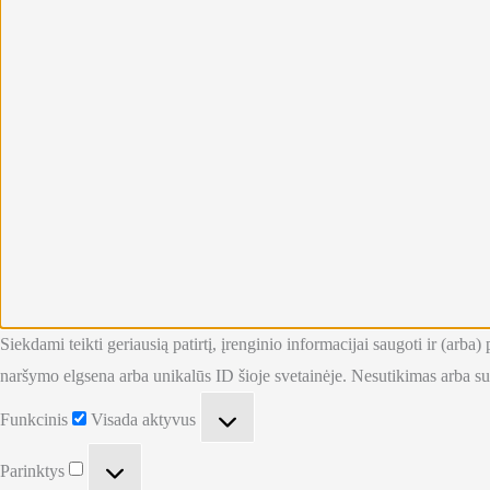
Siekdami teikti geriausią patirtį, įrenginio informacijai saugoti ir (ar
naršymo elgsena arba unikalūs ID šioje svetainėje. Nesutikimas arba sut
Funkcinis
Funkcinis
Visada aktyvus
Parinktys
Parinktys