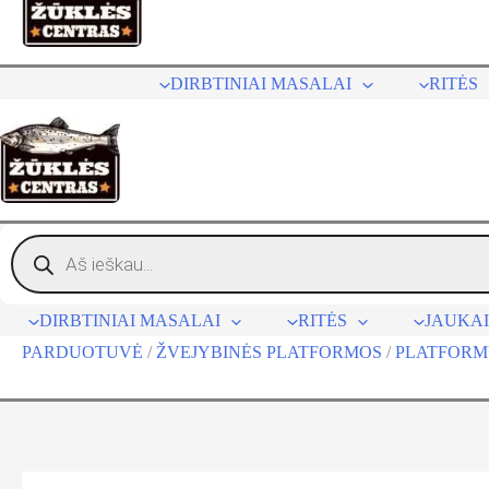
turinio
DIRBTINIAI MASALAI
RITĖS
Products
search
DIRBTINIAI MASALAI
RITĖS
JAUKAI
PARDUOTUVĖ
/
ŽVEJYBINĖS PLATFORMOS
/
PLATFORM