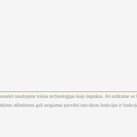
ba) pasiekti naudojame tokias technologijas kaip slapukus. Jei sutiksime 
ikimo atšaukimas gali neigiamai paveikti tam tikras funkcijas ir funkcij