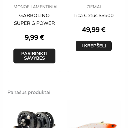
product
MONOFILAMENTINIAI
ŽIEMAI
page
GARBOLINO
Tica Cetus SS500
SUPER G POWER
49,99
€
9,99
€
Į KREPŠELĮ
This
PASIRINKTI
product
SAVYBES
has
multiple
variants.
The
Panašūs produktai
options
may
be
chosen
on