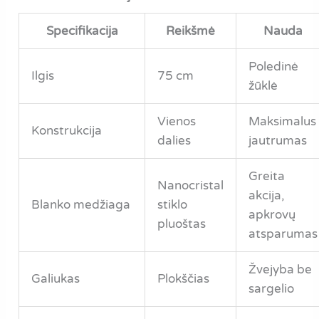
Specifikacija
Reikšmė
Nauda
Poledinė
Ilgis
75 cm
žūklė
Vienos
Maksimalus
Konstrukcija
dalies
jautrumas
Greita
Nanocristal
akcija,
Blanko medžiaga
stiklo
apkrovų
pluoštas
atsparumas
Žvejyba be
Galiukas
Plokščias
sargelio