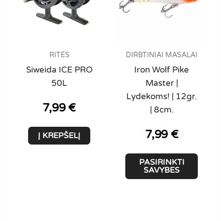
the
product
page
RITĖS
DIRBTINIAI MASALAI
Siweida ICE PRO
Iron Wolf Pike
50L
Master |
Lydekoms! | 12gr.
7,99
€
| 8cm.
7,99
€
Į KREPŠELĮ
This
PASIRINKTI
produ
SAVYBES
has
multi
varian