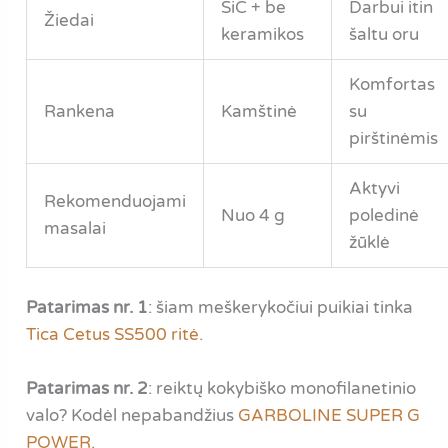
SiC + be
Darbui itin
Žiedai
keramikos
šaltu oru
Komfortas
Rankena
Kamštinė
su
pirštinėmis
Aktyvi
Rekomenduojami
Nuo 4 g
poledinė
masalai
žūklė
Patarimas nr. 1
: šiam meškerykočiui puikiai tinka
Tica Cetus SS500 ritė.
Patarimas nr. 2
: reiktų kokybiško monofilanetinio
valo? Kodėl nepabandžius
GARBOLINE SUPER G
POWER.