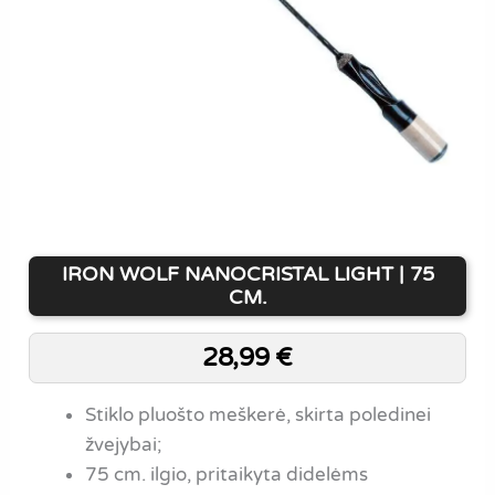
IRON WOLF NANOCRISTAL LIGHT | 75
CM.
28,99
€
Stiklo pluošto meškerė, skirta poledinei
žvejybai;
75 cm. ilgio, pritaikyta didelėms