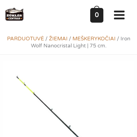
Pereiti
prie
0
turinio
PARDUOTUVĖ
/
ŽIEMAI
/
MEŠKERYKOČIAI
/
Iron
Wolf Nanocristal Light | 75 cm.