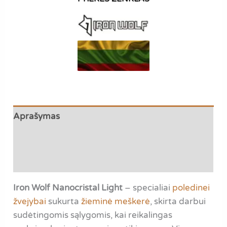
cm.
Aprašymas
Papildoma informacija
Atsiliepimai (0)
Iron Wolf Nanocristal Light
– specialiai
poledinei
žvejybai
sukurta
žieminė meškerė
, skirta darbui
sudėtingomis sąlygomis, kai reikalingas