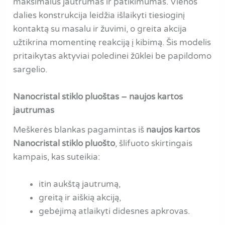
maksimalus jautrumas ir patikimumas. Vienos
dalies konstrukcija leidžia išlaikyti tiesioginį
kontaktą su masalu ir žuvimi, o greita akcija
užtikrina momentinę reakciją į kibimą. Šis modelis
pritaikytas aktyviai poledinei žūklei be papildomo
sargelio.
Nanocristal stiklo pluoštas – naujos kartos
jautrumas
Meškerės blankas pagamintas iš
naujos kartos
Nanocristal stiklo pluošto
, šlifuoto skirtingais
kampais, kas suteikia:
itin aukštą jautrumą,
greitą ir aiškią akciją,
gebėjimą atlaikyti didesnes apkrovas.