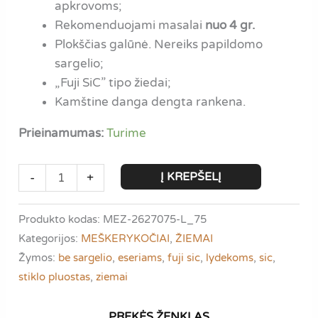
apkrovoms;
Rekomenduojami masalai
nuo 4 gr.
Plokščias galūnė. Nereiks papildomo
sargelio;
„Fuji SiC” tipo žiedai;
Kamštine danga dengta rankena.
Prieinamumas:
Turime
produkto
Į KREPŠELĮ
-
+
kiekis:
Iron
Produkto kodas:
MEZ-2627075-L_75
Wolf
Kategorijos:
MEŠKERYKOČIAI
,
ŽIEMAI
Nanocristal
Žymos:
be sargelio
,
eseriams
,
fuji sic
,
lydekoms
,
sic
,
Light
stiklo pluostas
,
ziemai
|
75