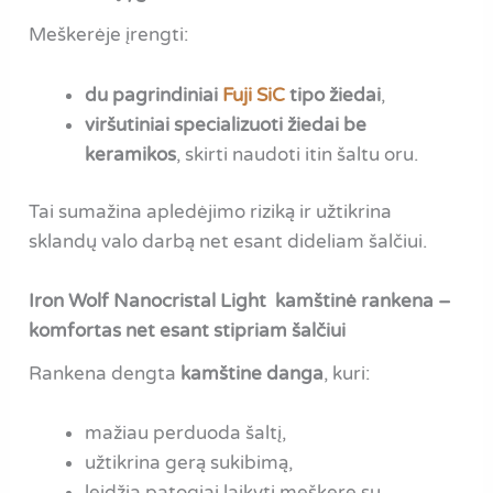
Meškerėje įrengti:
du pagrindiniai
Fuji SiC
tipo žiedai
,
viršutiniai specializuoti žiedai be
keramikos
, skirti naudoti itin šaltu oru.
Tai sumažina apledėjimo riziką ir užtikrina
sklandų valo darbą net esant dideliam šalčiui.
Iron Wolf Nanocristal Light kamštinė rankena –
komfortas net esant stipriam šalčiui
Rankena dengta
kamštine danga
, kuri:
mažiau perduoda šaltį,
užtikrina gerą sukibimą,
leidžia patogiai laikyti meškerę su