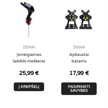
The
optio
may
be
chose
on
the
produ
ŽIEMAI
ŽIEMAI
page
Įsmeigiamas
Apkaustai
laikiklis meškerei
batams
25,99
€
17,99
€
This
Į KREPŠELĮ
PASIRINKTI
produ
SAVYBES
has
multi