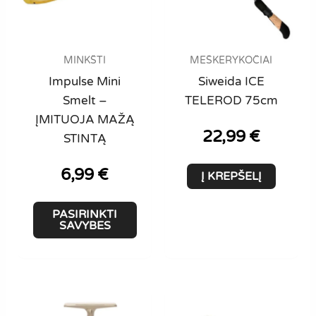
MEŠKERYKOČIAI
MINKŠTI
Siweida ICE
Impulse Mini
TELEROD 75cm
Smelt –
ĮMITUOJA MAŽĄ
22,99
€
STINTĄ
6,99
€
Į KREPŠELĮ
This
PASIRINKTI
product
SAVYBES
has
multiple
variants.
The