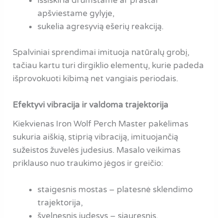
išsiskiria drumstame ar prastai
apšviestame gylyje,
sukelia agresyvią ešerių reakciją.
Spalviniai sprendimai imituoja natūralų grobį,
tačiau kartu turi dirgiklio elementų, kurie padeda
išprovokuoti kibimą net vangiais periodais.
Efektyvi vibracija ir valdoma trajektorija
Kiekvienas Iron Wolf Perch Master pakėlimas
sukuria aiškią, stiprią vibraciją, imituojančią
sužeistos žuvelės judesius. Masalo veikimas
priklauso nuo traukimo jėgos ir greičio:
staigesnis mostas – platesnė sklendimo
trajektorija,
švelnesnis judesys – siauresnis,