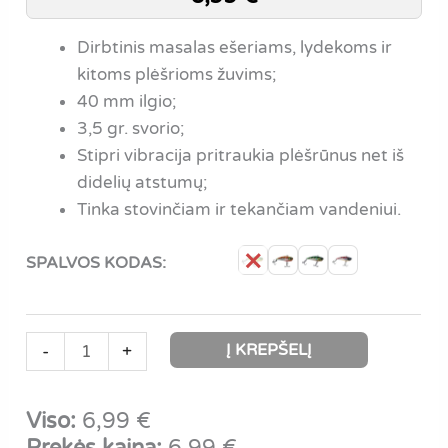
Dirbtinis masalas ešeriams, lydekoms ir
kitoms plėšrioms žuvims;
40 mm ilgio;
3,5 gr. svorio;
Stipri vibracija pritraukia plėšrūnus net iš
didelių atstumų;
Tinka stovinčiam ir tekančiam vandeniui.
SPALVOS KODAS:
produkto
Į KREPŠELĮ
-
+
kiekis:
Iron
Viso:
6,99
€
Wolf