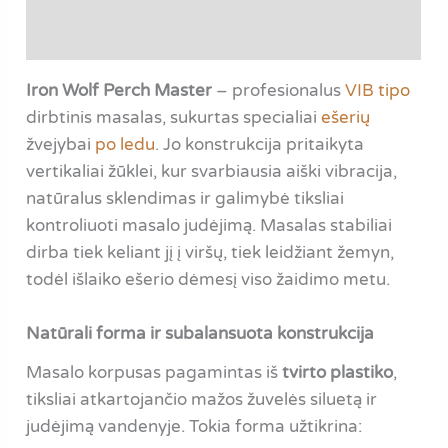
Atsiliepimai (0)
Iron Wolf Perch Master
– profesionalus
VIB tipo
dirbtinis masalas, sukurtas specialiai
ešerių
žvejybai
po ledu
. Jo konstrukcija pritaikyta
vertikaliai žūklei, kur svarbiausia aiški vibracija,
natūralus sklendimas ir galimybė tiksliai
kontroliuoti masalo judėjimą. Masalas stabiliai
dirba tiek keliant jį į viršų, tiek leidžiant žemyn,
todėl išlaiko ešerio dėmesį viso žaidimo metu.
Natūrali forma ir subalansuota konstrukcija
Masalo korpusas pagamintas iš
tvirto plastiko
,
tiksliai atkartojančio mažos žuvelės siluetą ir
judėjimą vandenyje. Tokia forma užtikrina: