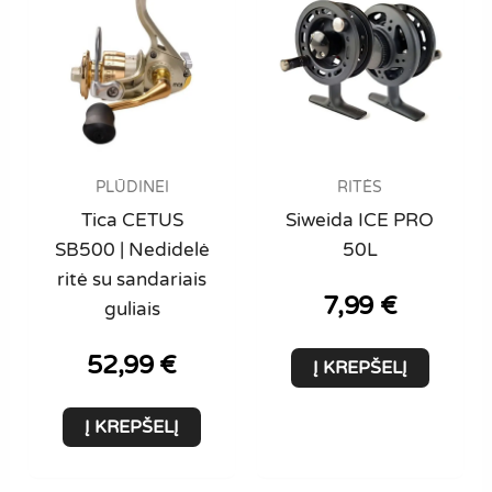
options
may
be
chosen
on
the
product
PLŪDINEI
RITĖS
page
Tica CETUS
Siweida ICE PRO
SB500 | Nedidelė
50L
ritė su sandariais
7,99
€
guliais
52,99
€
Į KREPŠELĮ
Į KREPŠELĮ