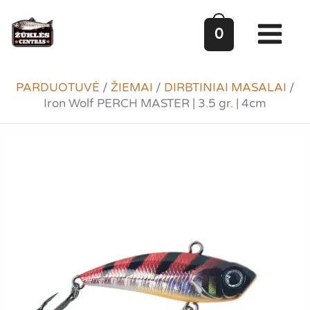
Pereiti
prie
0
turinio
PARDUOTUVĖ
/
ŽIEMAI
/
DIRBTINIAI MASALAI
/
Iron Wolf PERCH MASTER | 3.5 gr. | 4cm