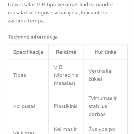
Universalus VIB tipo veikimas leidžia naudoti
masalą skirtingose situacijose, keičiant tik
žaidimo tempą.
Techninė informacija
Specifikacija
Reikšmė
Kur tinka
VIB
Vertikaliai
Tipas
(vibracinis
žūklei
masalas)
Tvirtumas ir
Korpusas
Plastikinis
stabilus
darbas
Kėlimas ir
Žvejyba po
Veikimas