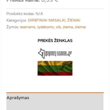
Prekės kaina:
6,99
€
PERCH
MASTER
Produkto kodas:
N/A
|
Kategorijos:
DIRBTINIAI MASALAI
,
ŽIEMAI
3.5
Žymos:
eseriams
,
lydekoms
,
vib
,
ziema
,
ziemai
gr.
|
4cm
Aprašymas
Papildoma informacija