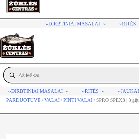
turinio
DIRBTINIAI MASALAI
RITĖS
Products
search
DIRBTINIAI MASALAI
RITĖS
JAUKAI
PARDUOTUVĖ
/
VALAI
/
PINTI VALAI
/
SPRO SPEX8 | 8 gijų