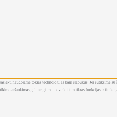
ba) pasiekti naudojame tokias technologijas kaip slapukus. Jei sutiksime 
ikimo atšaukimas gali neigiamai paveikti tam tikras funkcijas ir funkcij