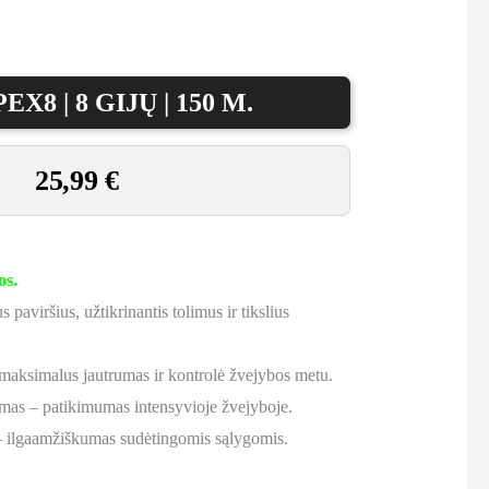
EX8 | 8 GIJŲ | 150 M.
25,99
€
os.
 paviršius, užtikrinantis tolimus ir tikslius
aksimalus jautrumas ir kontrolė žvejybos metu.
mas – patikimumas intensyvioje žvejyboje.
– ilgaamžiškumas sudėtingomis sąlygomis.