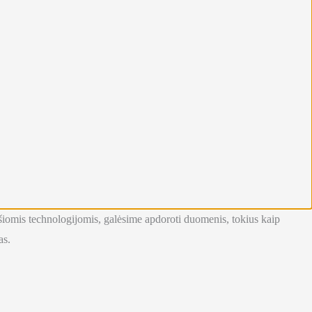
su šiomis technologijomis, galėsime apdoroti duomenis, tokius kaip
as.