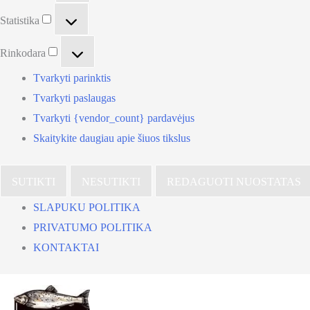
Statistika
Statistika
Rinkodara
Rinkodara
Tvarkyti parinktis
Tvarkyti paslaugas
Tvarkyti {vendor_count} pardavėjus
Skaitykite daugiau apie šiuos tikslus
SUTIKTI
NESUTIKTI
REDAGUOTI NUOSTATAS
SLAPUKU POLITIKA
PRIVATUMO POLITIKA
KONTAKTAI
Pereiti
prie