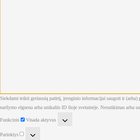
Siekdami teikti geriausią patirtį, įrenginio informacijai saugoti ir (ar
naršymo elgsena arba unikalūs ID šioje svetainėje. Nesutikimas arba sut
Funkcinis
Funkcinis
Visada aktyvus
Parinktys
Parinktys