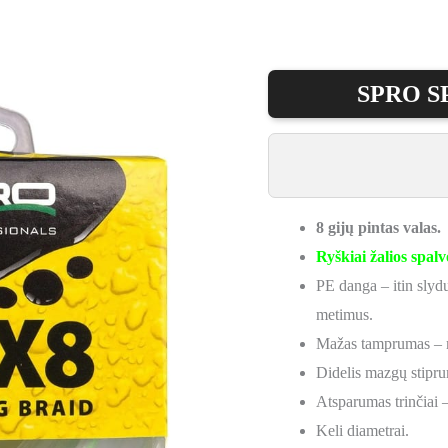
SPRO SP
8 gijų pintas valas.
Ryškiai žalios spalv
PE danga – itin slydus
metimus.
Mažas tamprumas – m
Didelis mazgų stipru
Atsparumas trinčiai 
Keli diametrai.