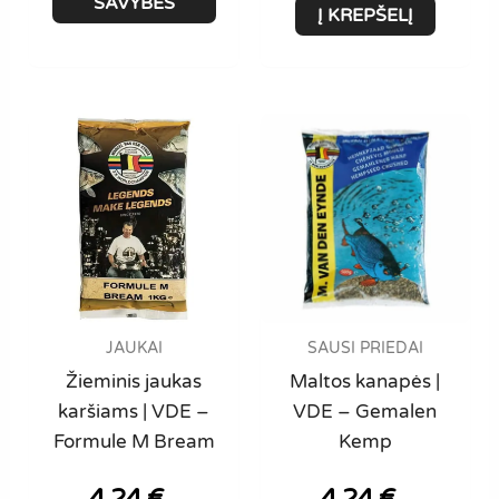
product
SAVYBES
Į KREPŠELĮ
97,00 €
has
multiple
variants.
The
options
may
be
chosen
on
the
product
JAUKAI
SAUSI PRIEDAI
page
Žieminis jaukas
Maltos kanapės |
karšiams | VDE –
VDE – Gemalen
Formule M Bream
Kemp
4,24
€
4,24
€