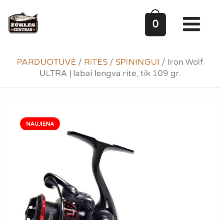
Pereiti
prie
0
turinio
PARDUOTUVĖ
/
RITĖS
/
SPININGUI
/
Iron Wolf
ULTRA | labai lengva ritė, tik 109 gr.
NAUJIENA