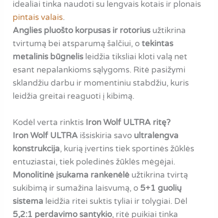
idealiai tinka naudoti su lengvais kotais ir plonais
pintais valais
.
Anglies pluošto korpusas ir rotorius
užtikrina
tvirtumą bei atsparumą šalčiui, o
tekintas
metalinis būgnelis
leidžia tiksliai kloti valą net
esant nepalankioms sąlygoms. Ritė pasižymi
sklandžiu darbu ir momentiniu stabdžiu, kuris
leidžia greitai reaguoti į kibimą.
Kodėl verta rinktis
Iron Wolf ULTRA ritę?
Iron Wolf ULTRA
išsiskiria savo
ultralengva
konstrukcija
, kurią įvertins tiek sportinės žūklės
entuziastai, tiek poledinės žūklės mėgėjai.
Monolitinė įsukama rankenėlė
užtikrina tvirtą
sukibimą ir sumažina laisvumą, o
5+1 guolių
sistema
leidžia ritei suktis tyliai ir tolygiai. Dėl
5,2:1 perdavimo santykio
, ritė puikiai tinka