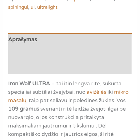
|
spiningui
,
ul
,
ultralight
labai
lengva
ritė,
tik
Aprašymas
109
Papildoma informacija
gr.
Atsiliepimai (0)
Iron Wolf ULTRA
– tai itin lengva ritė, sukurta
specialiai subtiliai žvejybai: nuo
avižėlės
iki
mikro
masalų
, taip pat seliavų ir poledinės žūklės. Vos
109 gramus
sverianti ritė leidžia žvejoti ilgai be
nuovargio, o jos konstrukcija pritaikyta
maksimaliam jautrumui ir tikslumui. Dėl
kompaktiško dydžio ir jautrios eigos, ši ritė