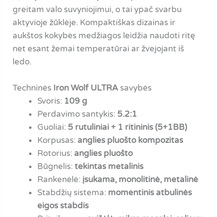
greitam valo suvyniojimui, o tai ypač svarbu
aktyvioje žūklėje. Kompaktiškas dizainas ir
aukštos kokybės medžiagos leidžia naudoti ritę
net esant žemai temperatūrai ar žvejojant iš
ledo.
Techninės
Iron Wolf ULTRA
savybės
Svoris:
109 g
Perdavimo santykis:
5.2:1
Guoliai:
5 rutuliniai + 1 ritininis (5+1BB)
Korpusas:
anglies pluošto kompozitas
Rotorius:
anglies pluošto
Būgnelis:
tekintas metalinis
Rankenėlė:
įsukama, monolitinė, metalinė
Stabdžių sistema:
momentinis atbulinės
eigos stabdis