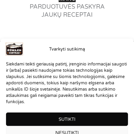
PARDUOTUVĖS PASKYRA
JAUKŲ RECEPTAI
Tvarkyti sutikimą
©2012-2026
Siekdami teikti geriausią patirtį, įrenginio informacijai saugoti
VISOS TEISĖS SAUGOMOS.
ir (arba) pasiekti naudojame tokias technologijas kaip
ZUKLESCENTRAS.LT PRIKLAUSO
slapukus. Jei sutiksime su šiomis technologijomis, galėsime
SPORTINĖS ŽŪKLĖS KLUBO
apdoroti duomenis, tokius kaip naršymo elgsena arba
"ŽVEJONYS
"
ŠEIMAI
unikalūs ID šioje svetainėje. Nesutikimas arba sutikimo
atšaukimas gali neigiamai paveikti tam tikras funkcijas ir
funkcijas.
SUTIKTI
NESUTIKTI