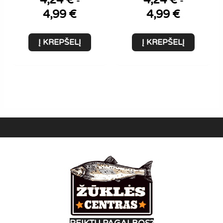
-
-
4,99
€
4,99
€
Į KREPŠELĮ
Į KREPŠELĮ