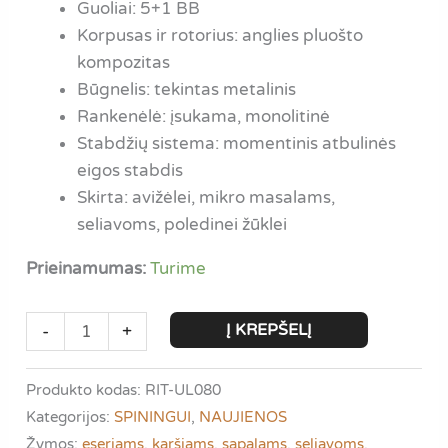
Guoliai: 5+1 BB
Korpusas ir rotorius: anglies pluošto
kompozitas
Būgnelis: tekintas metalinis
Rankenėlė: įsukama, monolitinė
Stabdžių sistema: momentinis atbulinės
eigos stabdis
Skirta: avižėlei, mikro masalams,
seliavoms, poledinei žūklei
Prieinamumas:
Turime
produkto
Į KREPŠELĮ
-
+
kiekis:
Iron
Produkto kodas:
RIT-UL080
Wolf
Kategorijos:
SPININGUI
,
NAUJIENOS
ULTRA
Žymos:
eseriams
,
karšiams
,
sapalams
,
seliavoms
,