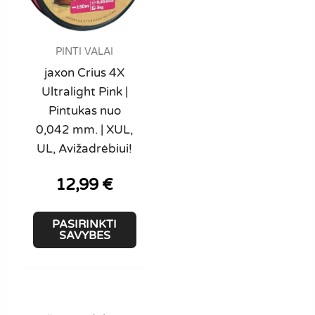
PINTI VALAI
jaxon Crius 4X
Ultralight Pink |
Pintukas nuo
0,042 mm. | XUL,
UL, Avižadrėbiui!
12,99
€
This
PASIRINKTI
product
SAVYBES
has
multiple
variants.
The