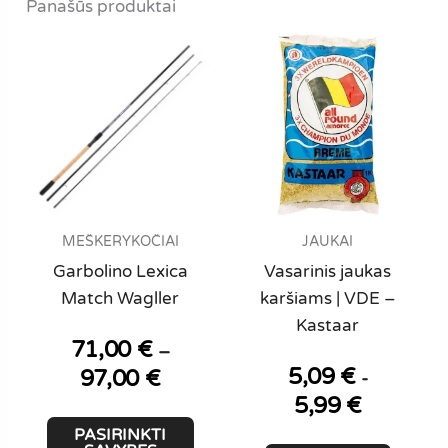
Panašūs produktai
options
may
be
chosen
on
the
product
page
MEŠKERYKOČIAI
JAUKAI
Garbolino Lexica
Vasarinis jaukas
Match Wagller
karšiams | VDE –
Kastaar
71,00
€
–
5,09
€
97,00
€
Price
-
range:
5,99
€
71,00 €
This
PASIRINKTI
through