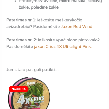
Pritaikymas:
avižėlė, mikro masalai, seliavų
žūklė, poledinė žūklė
Patarimas nr 1
: ieškosite meškerykočio
avižadrebiui? Pasidomėkite
Jaxon Red Wind.
Patarimas nr. 2
: ieškosite ypač plono pinto valo?
Pasidomėkite
jaxon Crius 4X Ultralight Pink.
Jums taip pat gali patikti…