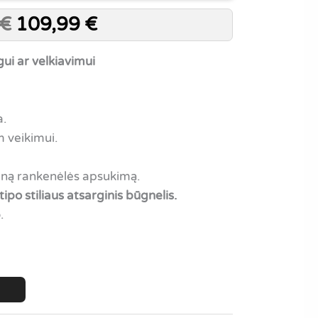
€
109,99
€
gui ar velkiavimui
a.
 veikimui.
eną rankenėlės apsukimą.
po stiliaus atsarginis būgnelis.
.