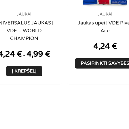
JAUKAI
JAUKAI
NIVERSALUS JAUKAS |
Jaukas upei | VDE Riv
VDE – WORLD
Ace
CHAMPION
4,24
€
4,24
€
4,99
€
-
PASIRINKTI SAVYBE
Į KREPŠELĮ