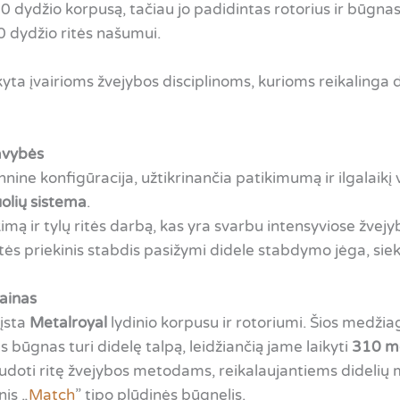
 dydžio korpusą, tačiau jo padidintas rotorius ir būgnas 
0 dydžio ritės našumui.
ikyta įvairioms žvejybos disciplinoms, kurioms reikalinga d
avybės
hnine konfigūracija, užtikrinančia patikimumą ir ilgalaikį 
olių sistema
.
imą ir tylų ritės darbą, kas yra svarbu intensyviose žvejyb
 Ritės priekinis stabdis pasižymi didele stabdymo jėga, sie
zainas
rįsta
Metalroyal
lydinio korpusu ir rotoriumi. Šios medžiag
s būgnas turi didelę talpą, leidžiančią jame laikyti
310 m
naudoti ritę žvejybos metodams, reikalaujantiems didelių 
is „
Match
” tipo plūdinės būgnelis.