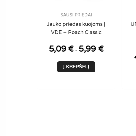
SAUSI PRIEDAI
Jauko priedas kuojoms |
U
VDE – Roach Classic
5,09
€
5,99
€
-
Į KREPŠELĮ