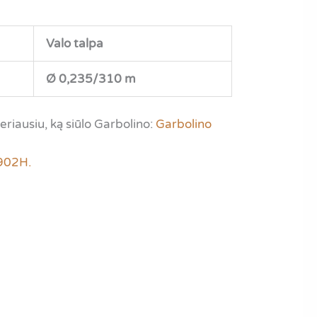
Valo talpa
Ø 0,235/310 m
riausiu, ką siūlo Garbolino:
Garbolino
902H.