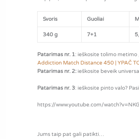
Svoris
Guoliai
M
340 g
7+1
5
Patarimas nr. 1
: ieškosite tolimo metimo
Addiction Match Distance 450 | YPA
Patarimas nr. 2:
ieškosite beveik univers
Patarimas nr. 3
: ieškosite pinto valo? P
https://www.youtube.com/watch?v=N
Jums taip pat gali patikti…