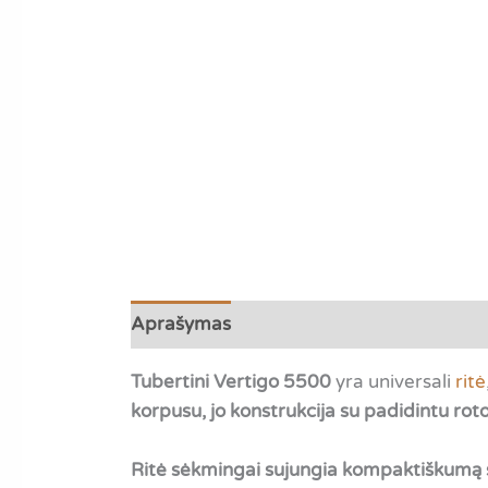
Aprašymas
Papildoma informacija
A
Tubertini Vertigo 5500
yra universali
ritė
korpusu, jo konstrukcija su padidintu rot
Ritė sėkmingai sujungia kompaktiškumą su