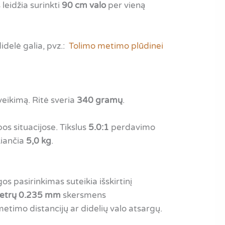
leidžia surinkti
90 cm valo
per vieną
idelė galia, pvz.:
Tolimo metimo plūdinei
veikimą. Ritė sveria
340 gramų
.
os situacijose. Tikslus
5.0:1
perdavimo
kiančia
5,0 kg
.
os pasirinkimas suteikia išskirtinį
etrų 0.235 mm
skersmens
metimo distancijų ar didelių valo atsargų.