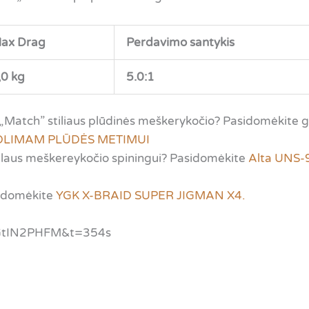
ax Drag
Perdavimo santykis
,0 kg
5.0:1
 „Match” stiliaus plūdinės meškerykočio? Pasidomėkite ge
Č TOLIMAM PLŪDĖS METIMUI
alaus meškereykočio spiningui? Pasidomėkite
Alta UNS-
asidomėkite
YGK X-BRAID SUPER JIGMAN X4.
KGtIN2PHFM&t=354s