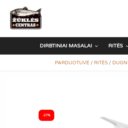
Pereiti
prie
turinio
DIRBTINIAI MASALAI
RITĖS
PARDUOTUVĖ
/
RITĖS
/
DUGNI
-27%