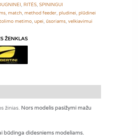
DUGNINEI
,
RITĖS
,
SPININGUI
oms
,
match
,
method feeder
,
pludinei
,
plūdinei
tolimo metimo
,
upei
,
ūsoriams
,
velkiavimui
os žinias.
Nors modelis pasižymi mažu
stai būdinga didesniems modeliams.