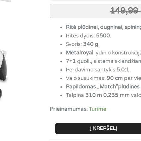
149,99
Ritė plūdinei, dugninei, spinin
Ritės dydis:
5500
.
Svoris:
340 g
.
Metalroyal
lydinio konstrukcij
7+1
guolių sistema sklandžiam
Perdavimo santykis
5.0:1
.
Valo susukimas:
90 cm
per vi
Papildomas „Match”plūdinės ti
Talpina
310 m 0.235 mm
valo
Prieinamumas:
Turime
produkto
Į KREPŠELĮ
kiekis: