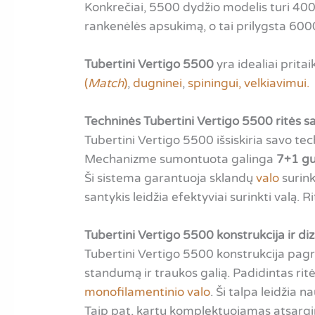
Konkrečiai, 5500 dydžio modelis turi 4000
rankenėlės apsukimą, o tai prilygsta 600
Tubertini Vertigo 5500
yra idealiai prita
(
Match
)
,
dugninei
,
spiningui,
velkiavimui.
Techninės Tubertini Vertigo 5500 ritės s
Tubertini Vertigo 5500 išsiskiria savo tec
Mechanizme sumontuota galinga
7+1 gu
Ši sistema garantuoja sklandų
valo
surink
santykis leidžia efektyviai surinkti valą.
Tubertini Vertigo 5500 konstrukcija ir di
Tubertini Vertigo 5500 konstrukcija pag
standumą ir traukos galią. Padidintas ritė
monofilamentinio valo
. Ši talpa leidžia 
Taip pat, kartu komplektuojamas atsargin