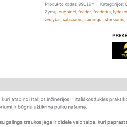
Tubertini
Produkto kodas:
99119**
Kategorijos:
Vertigo
Žymų:
dugninei
,
feeder
,
feederiui
,
lydek
5500
žvejybai
,
salaciams
,
spiningui
,
starkiams
,
|
"MATCH",
DUGNINEI,
SPINININGUI
ARBA
VELKIAVIMUI
tsiliepimai (0)
, kuri atspindi Italijos inžinerijos ir Itališkos žūklės praktik
oriumi ir būgnu užtikrina puikų našumą.
 galinga traukos jėga ir didele valo talpa, kuri papra