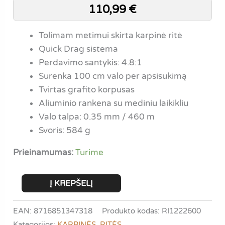
110,99
€
Tolimam metimui skirta karpinė ritė
Quick Drag sistema
Perdavimo santykis: 4.8:1
Surenka 100 cm valo per apsisukimą
Tvirtas grafito korpusas
Aliuminio rankena su mediniu laikikliu
Valo talpa: 0.35 mm / 460 m
Svoris: 584 g
Prieinamumas:
Turime
produkto
Į KREPŠELĮ
kiekis:
Spro
EAN: 8716851347318
Produkto kodas:
RI1222600
Black
Kategorijos:
KARPINĖS
,
RITĖS