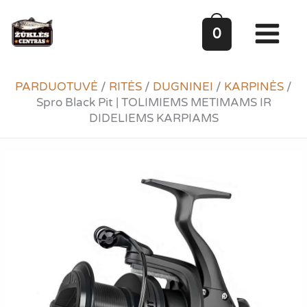
Pereiti
prie
0
turinio
PARDUOTUVĖ
/
RITĖS
/
DUGNINEI
/
KARPINĖS
/
Spro Black Pit | TOLIMIEMS METIMAMS IR
DIDELIEMS KARPIAMS