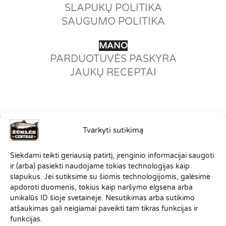
SLAPUKŲ POLITIKA
SAUGUMO POLITIKA
MANO
PARDUOTUVĖS PASKYRA
JAUKŲ RECEPTAI
Tvarkyti sutikimą
©2012-2026
Siekdami teikti geriausią patirtį, įrenginio informacijai saugoti
VISOS TEISĖS SAUGOMOS.
ir (arba) pasiekti naudojame tokias technologijas kaip
ZUKLESCENTRAS.LT PRIKLAUSO
slapukus. Jei sutiksime su šiomis technologijomis, galėsime
SPORTINĖS ŽŪKLĖS KLUBO
apdoroti duomenis, tokius kaip naršymo elgsena arba
"ŽVEJONYS
"
ŠEIMAI
unikalūs ID šioje svetainėje. Nesutikimas arba sutikimo
atšaukimas gali neigiamai paveikti tam tikras funkcijas ir
funkcijas.