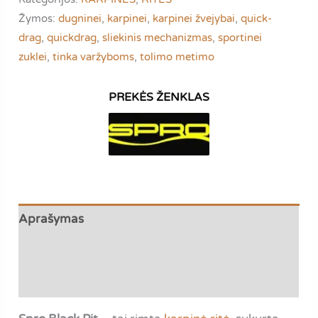
Pit
Žymos:
dugninei
,
karpinei
,
karpinei žvejybai
,
quick-
|
drag
,
quickdrag
,
sliekinis mechanizmas
,
sportinei
TOLIMIEMS
zuklei
,
tinka varžyboms
,
tolimo metimo
METIMAMS
IR
DIDELIEMS
KARPIAMS
Aprašymas
Papildoma informacija
Atsiliepimai (0)