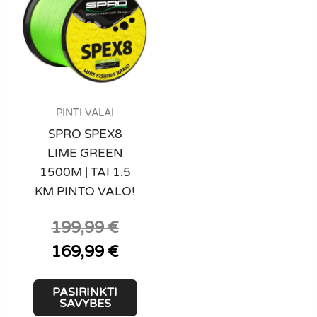
PINTI VALAI
SPRO SPEX8
LIME GREEN
1500M | TAI 1.5
KM PINTO VALO!
199,99
€
Original
price
Current
169,99
€
was:
price
199,99 €.
is:
This
PASIRINKTI
169,99 €.
product
SAVYBES