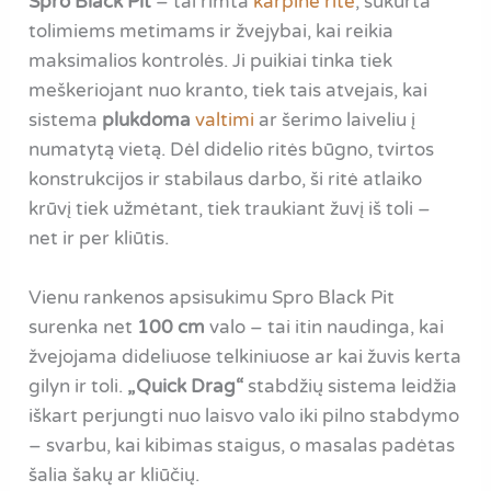
Spro Black Pit
– tai rimta
karpinė ritė
, sukurta
tolimiems metimams ir žvejybai, kai reikia
maksimalios kontrolės. Ji puikiai tinka tiek
meškeriojant nuo kranto, tiek tais atvejais, kai
sistema
plukdoma
valtimi
ar šerimo laiveliu į
numatytą vietą. Dėl didelio ritės būgno, tvirtos
konstrukcijos ir stabilaus darbo, ši ritė atlaiko
krūvį tiek užmėtant, tiek traukiant žuvį iš toli –
net ir per kliūtis.
Vienu rankenos apsisukimu Spro Black Pit
surenka net
100 cm
valo – tai itin naudinga, kai
žvejojama dideliuose telkiniuose ar kai žuvis kerta
gilyn ir toli.
„Quick Drag“
stabdžių sistema leidžia
iškart perjungti nuo laisvo valo iki pilno stabdymo
– svarbu, kai kibimas staigus, o masalas padėtas
šalia šakų ar kliūčių.