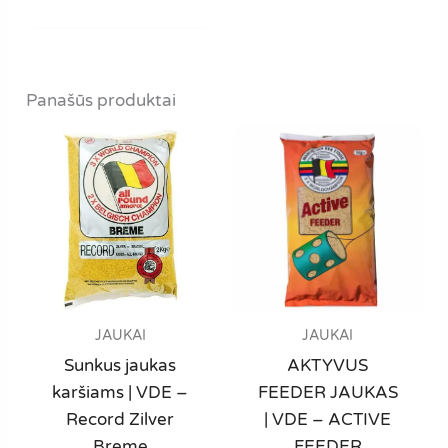
has
multiple
variants.
The
Panašūs produktai
options
may
be
chosen
on
the
product
page
JAUKAI
JAUKAI
Sunkus jaukas
AKTYVUS
karšiams | VDE –
FEEDER JAUKAS
Record Zilver
| VDE – ACTIVE
Breme
FEEDER