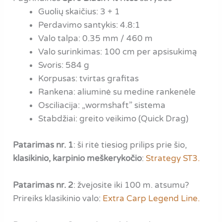
Guolių skaičius: 3 + 1
Perdavimo santykis: 4.8:1
Valo talpa: 0.35 mm / 460 m
Valo surinkimas: 100 cm per apsisukimą
Svoris: 584 g
Korpusas: tvirtas grafitas
Rankena: aliuminė su medine rankenėle
Osciliacija: „wormshaft” sistema
Stabdžiai: greito veikimo (Quick Drag)
Patarimas nr. 1
: ši ritė tiesiog prilips prie šio,
klasikinio, karpinio meškerykočio
:
Strategy ST3.
Patarimas nr. 2
: žvejosite iki 100 m. atsumu?
Prireiks klasikinio valo:
Extra Carp Legend Line.