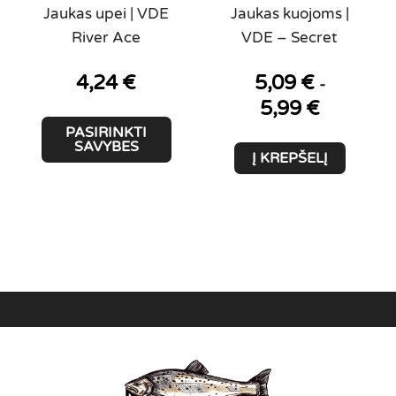
Jaukas upei | VDE
Jaukas kuojoms |
River Ace
VDE – Secret
4,24
€
5,09
€
-
5,99
€
This
PASIRINKTI
product
SAVYBES
Į KREPŠELĮ
has
multiple
variants.
The
options
may
be
chosen
on
the