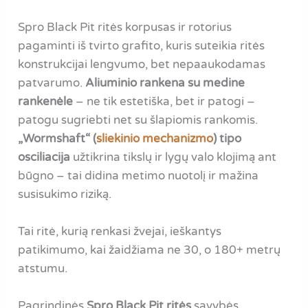
Spro Black Pit ritės korpusas ir rotorius
pagaminti iš tvirto grafito, kuris suteikia ritės
konstrukcijai lengvumo, bet nepaaukodamas
patvarumo.
Aliuminio rankena su medine
rankenėle
– ne tik estetiška, bet ir patogi –
patogu sugriebti net su šlapiomis rankomis.
„Wormshaft“ (
sliekinio mechanizmo
) tipo
osciliacija
užtikrina tikslų ir lygų valo klojimą ant
būgno – tai didina metimo nuotolį ir mažina
susisukimo riziką.
Tai ritė, kurią renkasi žvejai, ieškantys
patikimumo, kai žaidžiama ne 30, o 180+ metrų
atstumu.
Pagrindinės
Spro Black Pit ritės
savybės