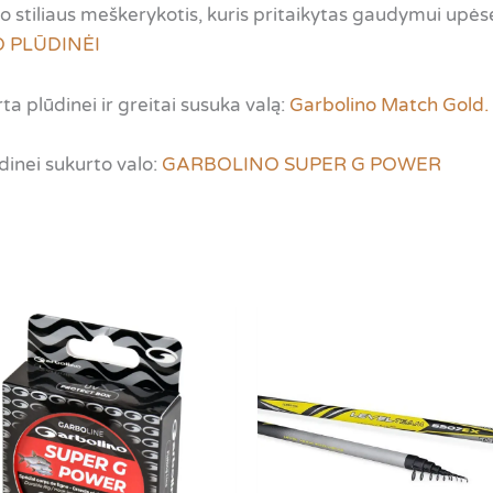
Bolo stiliaus meškerykotis, kuris pritaikytas gaudymui up
O PLŪDINĖI
kurta plūdinei ir greitai susuka valą:
Garbolino Match Gold.
ūdinei sukurto valo:
GARBOLINO SUPER G POWER