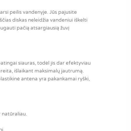
tarsi peilis vandenyje. Jūs pajusite
čias diskas neleidžia vandeniui iškelti
 sugauti pačią atsargiausią žuvį
atingai siauras, todėl jis dar efektyviau
greita, išlaikant maksimalų jautrumą.
o plastikinė antena yra pakankamai ryški,
 natūraliau.
į.