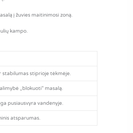
asalą į žuvies maitinimosi zoną.
dulių kampo.
r stabilumas stiprioje tėkmėje.
galimybė „blokuoti“ masalą.
inga pusiausvyra vandenyje.
inis atsparumas.