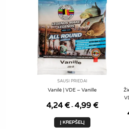
be
chosen
on
the
product
page
SAUSI PRIEDAI
Vanilė | VDE – Vanille
Ži
V
4,24
€
4,99
€
-
Į KREPŠELĮ