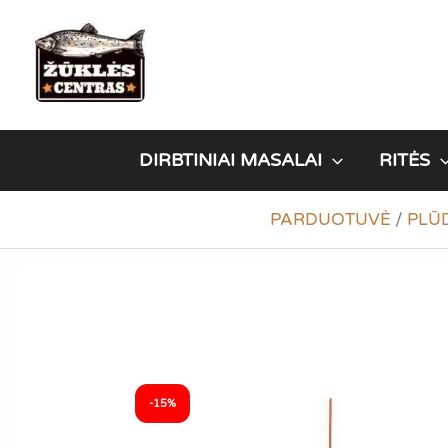
Pereiti
prie
turinio
DIRBTINIAI MASALAI
RITĖS
PARDUOTUVĖ
/
PLŪ
-15%