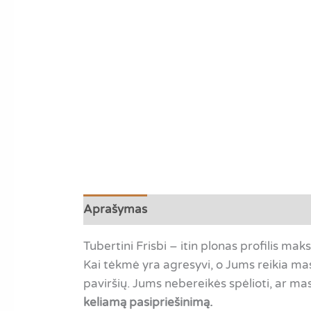
Aprašymas
Papildoma informacija
A
Tubertini Frisbi – itin plonas profilis m
Kai tėkmė yra agresyvi, o Jums reikia mas
paviršių. Jums nebereikės spėlioti, ar ma
keliamą pasipriešinimą.