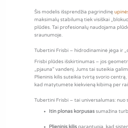
Šis modelis išsprendžia pagrindinę
upinė
maksimalų stabilumą tiek visiškai „blokuo
plūdės. Tai profesionalų naudojama plūdė,
sraunumoje.
Tubertini Frisbi – hidrodinaminė jėga ir „
Frisbi plūdės išskirtinumas – jos geometrij
„pjauna“ vandenį. Jums tai suteikia galim
Plieninis kilis suteikia tvirtą svorio cent
kad matytumėte kiekvieną kibimą per raib
Tubertini Frisbi – tai universalumas: nu
Itin plonas korpusas
sumažina turbu
Plieninis kilis
garantuoja, kad sistem