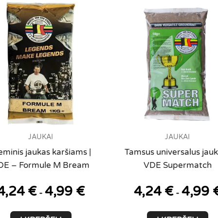
may
be
chosen
on
the
product
page
JAUKAI
JAUKAI
eminis jaukas karšiams |
Tamsus universalus jauk
DE – Formule M Bream
VDE Supermatch
4,24
€
4,99
€
4,24
€
4,99
-
-