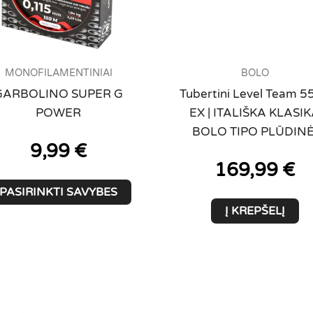
MONOFILAMENTINIAI
BOLO
GARBOLINO SUPER G
Tubertini Level Team 5
POWER
EX | ITALIŠKA KLASI
BOLO TIPO PLŪDINĖ
9,99
€
169,99
€
This
PASIRINKTI SAVYBES
product
Į KREPŠELĮ
has
multiple
variants.
The
options