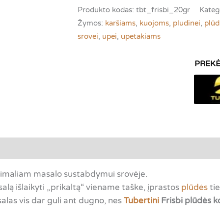
Tubertini
Produkto kodas:
tbt_frisbi_20gr
Kateg
Frisbi
Žymos:
karšiams
,
kuojoms
,
pludinei
,
plūd
|
srovei
,
upei
,
upetakiams
maksimaliam
masalo
sustabdymui
srovėje
tsiliepimai (0)
aksimaliam masalo sustabdymui srovėje.
alą išlaikyti „prikaltą“ viename taške, įprastos
plūdės
tie
salas vis dar guli ant dugno, nes
Tubertini
Frisbi plūdės k