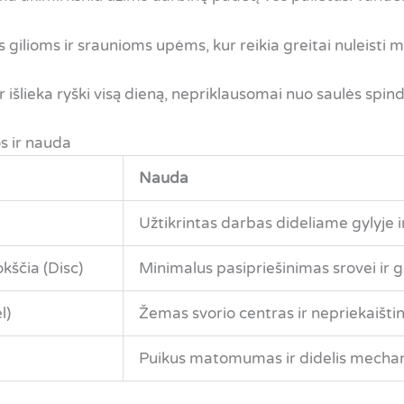
 gilioms ir sraunioms upėms, kur reikia greitai nuleisti m
 išlieka ryški visą dieną, nepriklausomai nuo saulės spin
os ir nauda
Nauda
Užtikrintas darbas dideliame gylyje i
okščia (Disc)
Minimalus pasipriešinimas srovei ir 
l)
Žemas svorio centras ir nepriekaišt
Puikus matomumas ir didelis mechan