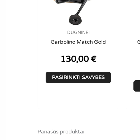
DUGNINEI
Garbolino Match Gold
130,00
€
This
PASIRINKTI SAVYBES
product
has
multiple
variants.
The
options
Panašūs produktai
may