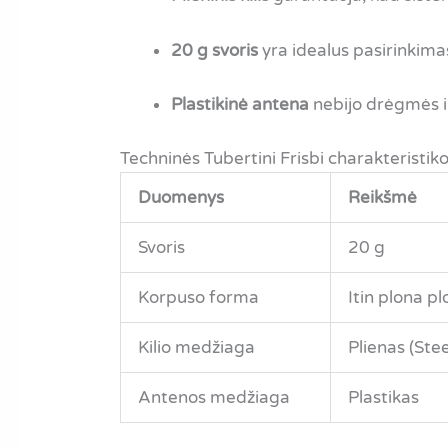
20 g svoris
yra idealus pasirinkimas
Plastikinė antena
nebijo drėgmės ir
Techninės Tubertini Frisbi charakteristik
Duomenys
Reikšmė
Svoris
20 g
Korpuso forma
Itin plona pl
Kilio medžiaga
Plienas (Stee
Antenos medžiaga
Plastikas