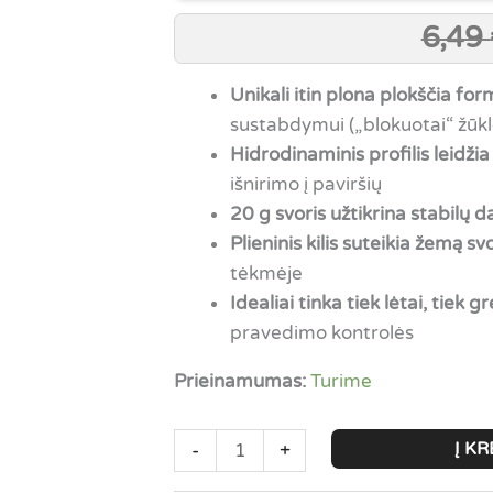
6,49
Unikali itin plona plokščia fo
sustabdymui („blokuotai“ žūkl
Hidrodinaminis profilis leidžia
išnirimo į paviršių
20 g svoris užtikrina stabilų d
Plieninis kilis suteikia žemą sv
tėkmėje
Idealiai tinka tiek lėtai, tiek g
pravedimo kontrolės
Prieinamumas:
Turime
produkto
Į KR
-
+
kiekis: