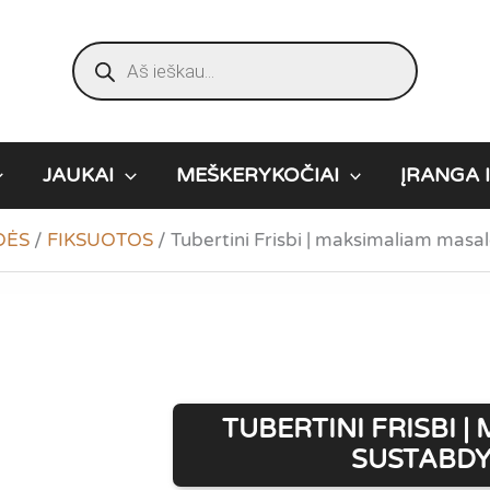
Products
search
JAUKAI
MEŠKERYKOČIAI
ĮRANGA I
DĖS
/
FIKSUOTOS
/
Tubertini Frisbi | maksimaliam masa
TUBERTINI FRISBI 
SUSTABDY