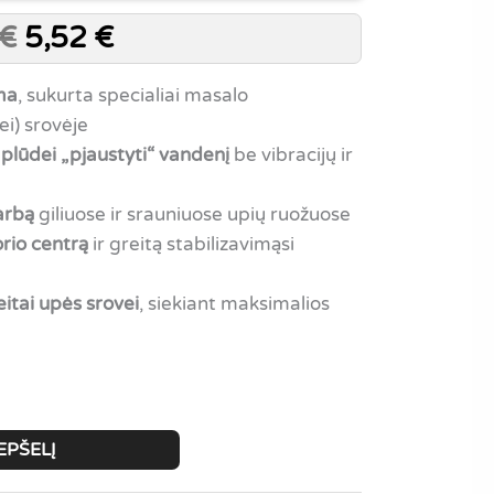
€
5,52
€
rma
, sukurta specialiai masalo
ei) srovėje
 plūdei „pjaustyti“ vandenį
be vibracijų ir
arbą
giliuose ir srauniuose upių ruožuose
orio centrą
ir greitą stabilizavimąsi
reitai upės srovei
, siekiant maksimalios
EPŠELĮ