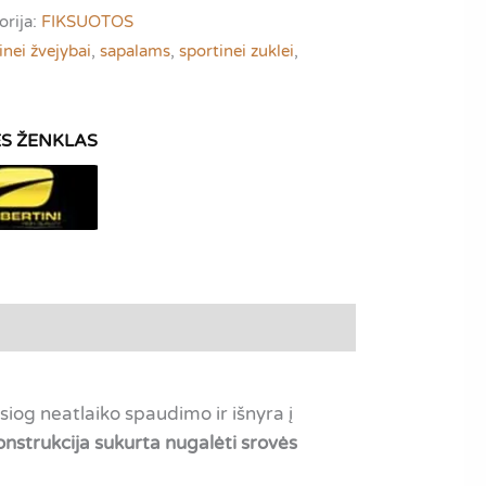
orija:
FIKSUOTOS
inei žvejybai
,
sapalams
,
sportinei zuklei
,
siog neatlaiko spaudimo ir išnyra į
onstrukcija sukurta nugalėti srovės