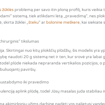
s žūklės
problemą per savo itin ploną profilį, kuris veikia 
dami“ sistemą, tiek atlikdami lėtą „pravedimą“, nes plokš
 skirta žūklei „
šteku
“ ar
bolonine meškere
, kai siekiate
chirurginis“ tikslumas
a. Skirtingai nuo kitų plokščių plūdžių, šis modelis yra yp
ybę naudoti 20 g sistemą net ir ten, kur srovė yra labai 
rą, todėl plūdė niekada nepraranda vertikalios pozicijos, 
uliuojantį paviršių.
o sustabdymo iki pravedimo
lenciją aplink plūdę, todėl Jūsų masalas juda stabiliau ir
a akimirksniu užims darbinę padėtį vos palietusi vanden