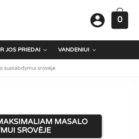
0
R JOS PRIEDAI
VANDENIUI
lo sustabdymui srovėje
| MAKSIMALIAM MASALO
MUI SROVĖJE