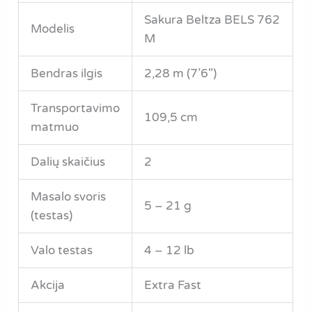
Sakura Beltza BELS 762
Modelis
M
Bendras ilgis
2,28 m (7’6″)
Transportavimo
109,5 cm
matmuo
Dalių skaičius
2
Masalo svoris
5 – 21 g
(testas)
Valo testas
4 – 12 lb
Akcija
Extra Fast