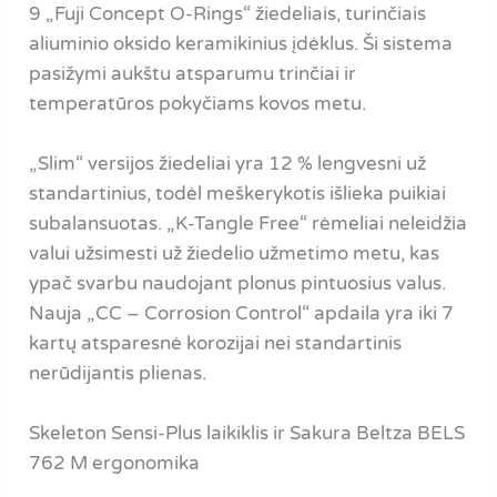
9 „Fuji Concept O-Rings“ žiedeliais, turinčiais
aliuminio oksido keramikinius įdėklus. Ši sistema
pasižymi aukštu atsparumu trinčiai ir
temperatūros pokyčiams kovos metu.
„Slim“ versijos žiedeliai yra 12 % lengvesni už
standartinius, todėl meškerykotis išlieka puikiai
subalansuotas. „K-Tangle Free“ rėmeliai neleidžia
valui užsimesti už žiedelio užmetimo metu, kas
ypač svarbu naudojant plonus pintuosius valus.
Nauja „CC – Corrosion Control“ apdaila yra iki 7
kartų atsparesnė korozijai nei standartinis
nerūdijantis plienas.
Skeleton Sensi-Plus laikiklis ir Sakura Beltza BELS
762 M ergonomika