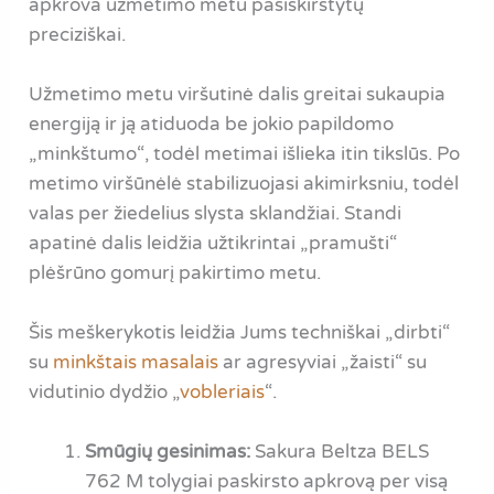
apkrova užmetimo metu pasiskirstytų
preciziškai.
Užmetimo metu viršutinė dalis greitai sukaupia
energiją ir ją atiduoda be jokio papildomo
„minkštumo“, todėl metimai išlieka itin tikslūs. Po
metimo viršūnėlė stabilizuojasi akimirksniu, todėl
valas per žiedelius slysta sklandžiai. Standi
apatinė dalis leidžia užtikrintai „pramušti“
plėšrūno gomurį pakirtimo metu.
Šis meškerykotis leidžia Jums techniškai „dirbti“
su
minkštais masalais
ar agresyviai „žaisti“ su
vidutinio dydžio „
vobleriais
“.
Smūgių gesinimas:
Sakura Beltza BELS
762 M tolygiai paskirsto apkrovą per visą