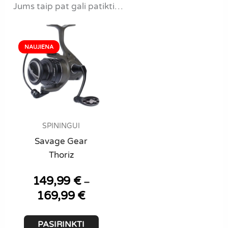
Jums taip pat gali patikti…
SPININGUI
Savage Gear
Thoriz
149,99
€
–
169,99
€
Price
range:
149,99 €
This
PASIRINKTI