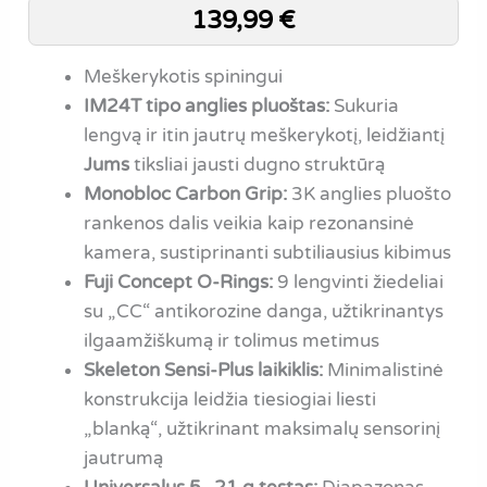
139,99
€
Meškerykotis spiningui
IM24T tipo anglies pluoštas:
Sukuria
lengvą ir itin jautrų meškerykotį, leidžiantį
Jums
tiksliai jausti dugno struktūrą
Monobloc Carbon Grip:
3K anglies pluošto
rankenos dalis veikia kaip rezonansinė
kamera, sustiprinanti subtiliausius kibimus
Fuji Concept O-Rings:
9 lengvinti žiedeliai
su „CC“ antikorozine danga, užtikrinantys
ilgaamžiškumą ir tolimus metimus
Skeleton Sensi-Plus laikiklis:
Minimalistinė
konstrukcija leidžia tiesiogiai liesti
„blanką“, užtikrinant maksimalų sensorinį
jautrumą