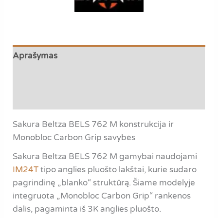
21
gr.
|
Extra
Aprašymas
Fast
Papildoma informacija
Atsiliepimai (0)
Sakura Beltza BELS 762 M konstrukcija ir
Monobloc Carbon Grip savybės
Sakura Beltza BELS 762 M gamybai naudojami
IM24T
tipo anglies pluošto lakštai, kurie sudaro
pagrindinę „blanko“ struktūrą. Šiame modelyje
integruota „Monobloc Carbon Grip“ rankenos
dalis, pagaminta iš 3K anglies pluošto.