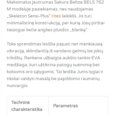
Maksimalus jautrumas Sakura Beltza BELS 762
M modelyje pasiekiamas, nes naudojamas
„Skeleton Sensi-Plus“
ritės
laikiklis. Jis turi
minimalistinę konstrukciją, per kurią Jūsų pirštai
tiesiogiai liečia anglies pluošto „blanką“.
Toks sprendimas leidžia pajusti net menkiausią
vibraciją, sklindančią iš vandens gelmių be jokių
trikdžių. Rankena užbaigta aukšto tankio EVA
medžiaga, kuri užtikrina patogų suėmimą bet
kokiomis oro sąlygomis. Tai leidžia Jums lygiai ir
tiksliai valdyti masalą be papildomo raumenų
nuovargio.
Techninė
Parametras
charakteristika