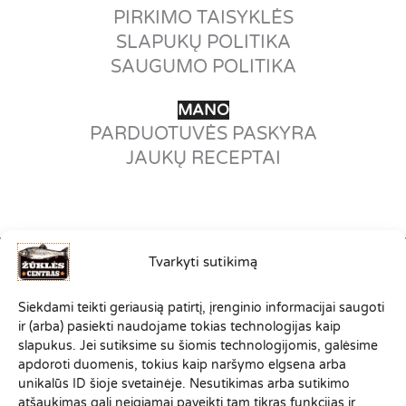
PIRKIMO TAISYKLĖS
SLAPUKŲ POLITIKA
SAUGUMO POLITIKA
MANO
PARDUOTUVĖS PASKYRA
JAUKŲ RECEPTAI
Tvarkyti sutikimą
©2012-2026
Siekdami teikti geriausią patirtį, įrenginio informacijai saugoti
VISOS TEISĖS SAUGOMOS.
ir (arba) pasiekti naudojame tokias technologijas kaip
ZUKLESCENTRAS.LT PRIKLAUSO
slapukus. Jei sutiksime su šiomis technologijomis, galėsime
SPORTINĖS ŽŪKLĖS KLUBO
apdoroti duomenis, tokius kaip naršymo elgsena arba
"ŽVEJONYS
"
ŠEIMAI
unikalūs ID šioje svetainėje. Nesutikimas arba sutikimo
atšaukimas gali neigiamai paveikti tam tikras funkcijas ir