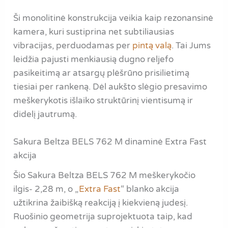
Ši monolitinė konstrukcija veikia kaip rezonansinė
kamera, kuri sustiprina net subtiliausias
vibracijas, perduodamas per
pintą valą
. Tai Jums
leidžia pajusti menkiausią dugno reljefo
pasikeitimą ar atsargų plėšrūno prisilietimą
tiesiai per rankeną. Dėl aukšto slėgio presavimo
meškerykotis išlaiko struktūrinį vientisumą ir
didelį jautrumą.
Sakura Beltza BELS 762 M dinaminė Extra Fast
akcija
Šio Sakura Beltza BELS 762 M meškerykočio
ilgis- 2,28 m, o „
Extra Fast
“ blanko akcija
užtikrina žaibišką reakciją į kiekvieną judesį.
Ruošinio geometrija suprojektuota taip, kad