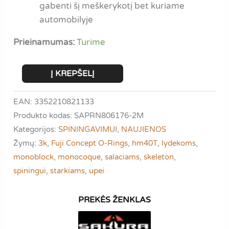
gabenti šį meškerykotį bet kuriame
automobilyje
Prieinamumas:
Turime
produkto
Į KREPŠELĮ
kiekis:
Sakura
EAN: 3352210821133
Beltza
Produkto kodas:
SAPRN806176-2M
BELS
Kategorijos:
SPININGAVIMUI
,
NAUJIENOS
762
Žymų:
3k
,
Fuji Concept O-Rings
,
hm40T
,
lydekoms
,
M
monoblock
,
monocoque
,
salaciams
,
skeleton
,
|
spiningui
,
starkiams
,
upei
2.28
m.
|
5-