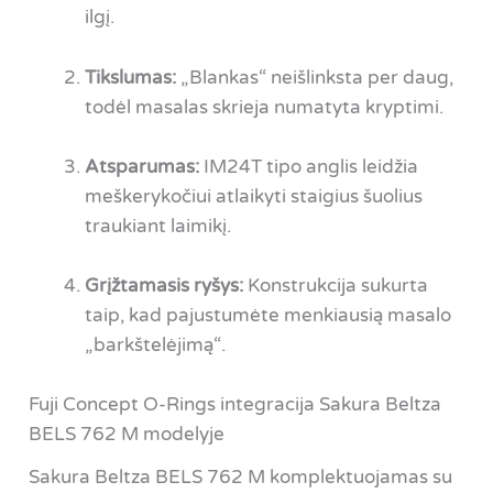
ilgį.
Tikslumas:
„Blankas“ neišlinksta per daug,
todėl masalas skrieja numatyta kryptimi.
Atsparumas:
IM24T tipo anglis leidžia
meškerykočiui atlaikyti staigius šuolius
traukiant laimikį.
Grįžtamasis ryšys:
Konstrukcija sukurta
taip, kad pajustumėte menkiausią masalo
„barkštelėjimą“.
Fuji Concept O-Rings integracija Sakura Beltza
BELS 762 M modelyje
Sakura Beltza BELS 762 M komplektuojamas su