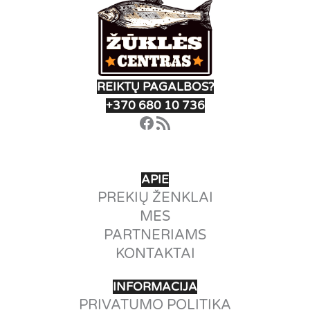
on
the
produ
page
REIKTŲ PAGALBOS?
+370 680 10 736
Facebook
RSS Feed
APIE
PREKIŲ ŽENKLAI
MES
PARTNERIAMS
KONTAKTAI
INFORMACIJA
PRIVATUMO POLITIKA