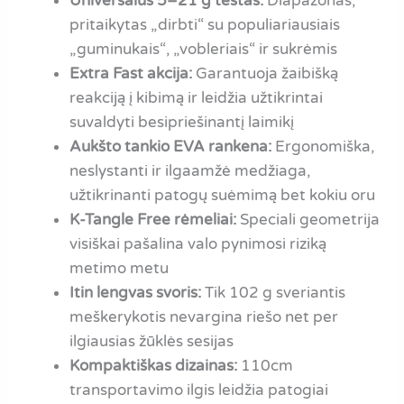
Universalus 5–21 g testas:
Diapazonas,
pritaikytas „dirbti“ su populiariausiais
„guminukais“, „vobleriais“ ir sukrėmis
Extra Fast akcija:
Garantuoja žaibišką
reakciją į kibimą ir leidžia užtikrintai
suvaldyti besipriešinantį laimikį
Aukšto tankio EVA rankena:
Ergonomiška,
neslystanti ir ilgaamžė medžiaga,
užtikrinanti patogų suėmimą bet kokiu oru
K-Tangle Free rėmeliai:
Speciali geometrija
visiškai pašalina valo pynimosi riziką
metimo metu
Itin lengvas svoris:
Tik 102 g sveriantis
meškerykotis nevargina riešo net per
ilgiausias žūklės sesijas
Kompaktiškas dizainas:
110cm
transportavimo ilgis leidžia patogiai