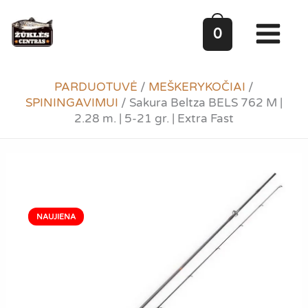
Pereiti
prie
0
turinio
PARDUOTUVĖ
/
MEŠKERYKOČIAI
/
SPININGAVIMUI
/
Sakura Beltza BELS 762 M |
2.28 m. | 5-21 gr. | Extra Fast
NAUJIENA