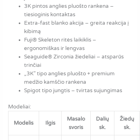
3K pintos anglies pluošto rankena –
tiesioginis kontaktas
Extra-fast blanko akcija – greita reakcija į
kibimą
Fuji® Skeleton ritės laikiklis –
ergonomiškas ir lengvas
Seaguide® Zirconia žiedeliai – atsparūs
trinčiai
„3K” tipo anglies pluošto + premium
medžio kamščio rankena
Spigot tipo jungtis – tvirtas sujungimas
Modeliai:
Masalo
Dalių
Žiedų
Modelis
Ilgis
svoris
sk.
sk.