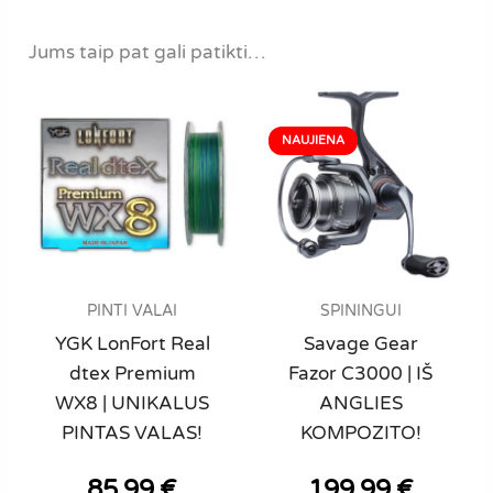
Jums taip pat gali patikti…
PINTI VALAI
SPININGUI
YGK LonFort Real
Savage Gear
dtex Premium
Fazor C3000 | IŠ
WX8 | UNIKALUS
ANGLIES
PINTAS VALAS!
KOMPOZITO!
85,99
€
199,99
€