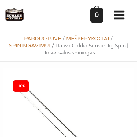
Pereiti
prie
0
turinio
PARDUOTUVĖ
/
MEŠKERYKOČIAI
/
SPININGAVIMUI
/
Daiwa Caldia Sensor Jig Spin |
Universalus spiningas
-10%