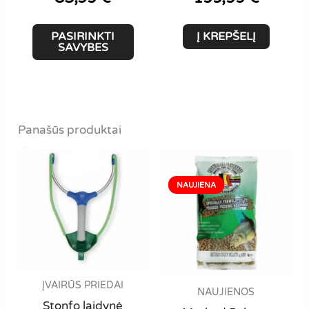
This
PASIRINKTI
Į KREPŠELĮ
product
SAVYBES
has
multiple
variants.
The
Panašūs produktai
options
may
be
chosen
on
the
product
page
ĮVAIRŪS PRIEDAI
NAUJIENOS
Stonfo laidynė