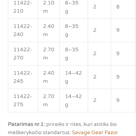
11422-
2.10
8–35
2
8
210
m
g
11422-
2.40
8–35
2
9
240
m
g
11422-
2.70
8–35
2
9
270
m
g
11422-
2.40
14–42
2
9
245
m
g
11422-
2.70
14–42
2
9
275
m
g
Patarimas nr.1:
prireiks ir ritės, kuri atitiks šio
meškerykočio standartus:
Savage Gear Fazor