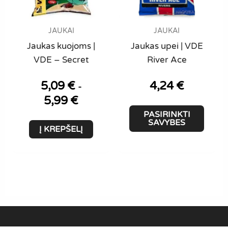
on
page
the
produ
JAUKAI
JAUKAI
page
Jaukas kuojoms |
Jaukas upei | VDE
VDE – Secret
River Ace
5,09
€
4,24
€
-
5,99
€
This
PASIRINKTI
produ
SAVYBES
Į KREPŠELĮ
has
multi
varian
The
optio
may
be