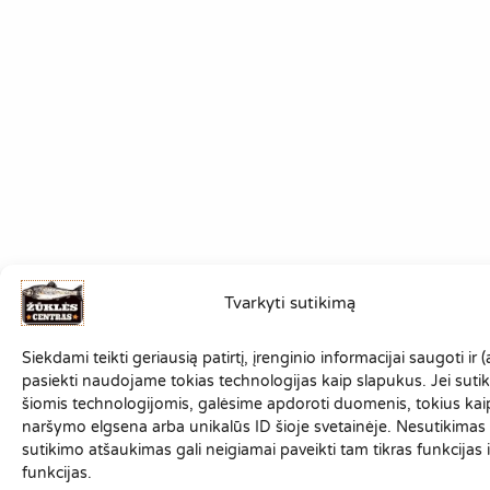
Tvarkyti sutikimą
Siekdami teikti geriausią patirtį, įrenginio informacijai saugoti ir (
pasiekti naudojame tokias technologijas kaip slapukus. Jei suti
šiomis technologijomis, galėsime apdoroti duomenis, tokius kai
naršymo elgsena arba unikalūs ID šioje svetainėje. Nesutikimas
sutikimo atšaukimas gali neigiamai paveikti tam tikras funkcijas i
funkcijas.