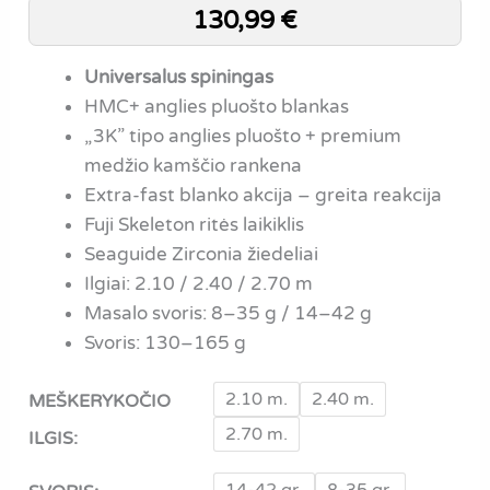
130,99
€
Universalus spiningas
HMC+ anglies pluošto blankas
„3K” tipo anglies pluošto + premium
medžio kamščio rankena
Extra-fast blanko akcija – greita reakcija
Fuji Skeleton ritės laikiklis
Seaguide Zirconia žiedeliai
Ilgiai: 2.10 / 2.40 / 2.70 m
Masalo svoris: 8–35 g / 14–42 g
Svoris: 130–165 g
2.10 m.
2.40 m.
MEŠKERYKOČIO
2.70 m.
ILGIS: