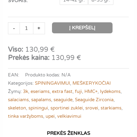
14-42 gr.
8-35 gr.
SVORIS:
produkto
Į KREPŠELĮ
-
+
kiekis:
Daiwa
Viso:
130,99
€
Caldia
Prekės kaina:
130,99
€
Sensor
Jig
EAN:
Produkto kodas:
N/A
Spin
Kategorijos:
SPININGAVIMUI
,
MEŠKERYKOČIAI
|
Žymų:
3k
,
eseriams
,
extra fast
,
fuji
,
HMC+
,
lydekoms
,
Universalus
salaciams
,
sapalams
,
seaguide
,
Seaguide Zirconia
,
spiningas
skeleton
,
spiningui
,
sportinei zuklei
,
srovei
,
starkiams
,
tinka varžyboms
,
upei
,
velkiavimui