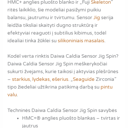
HMC+ anglies pluošto blanko ir „Fuji
Skeleton
”
ritės laikiklio, šie modeliai pasižymi puikiu
balansu, jautrumu ir tvirtumu. Sensor
Jig
serija
leidžia tiksliai skaityti dugno struktūrą ir
efektyviai reaguoti į subtilius kibimus, todėl
idealiai tinka žūklei su
silikoniniais masalais
.
Kodėl verta rinktis Daiwa Caldia Sensor Jig Spin?
Daiwa Caldia Sensor Jig Spin meškerykočiai
sukurti žvejams, kurie taikosi į aktyvias plėšrūnes
–
starkius
,
lydekas
,
ešerius
. „
Seaguide
Zirconia”
tipo žiedeliai užtikrina patikimą darbą su
pintu
valu
.
Techninės Daiwa Caldia Sensor Jig Spin savybės
HMC+® anglies pluošto blankas – tvirtas ir
jautrus