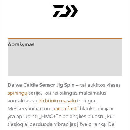
Aprašymas
Papildoma informacija
Atsiliepimai (0)
Daiwa Caldia Sensor Jig Spin
– tai aukštos klasės
spiningų
serija, kai reikalingas maksimalus
kontaktas su
dirbtiniu masalu
ir dugnu.
Meškerykočiai turi „
extra fast
” blanko akciją ir
yra aprūpinti „
HMC+”
tipo anglies pluoštu, kuri
tiesiogiai perduoda vibracijas į žvejo ranką. Dėl