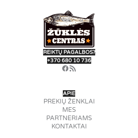
chose
on
the
produ
page
REIKTŲ PAGALBOS?
+370 680 10 736
Facebook
RSS Feed
APIE
PREKIŲ ŽENKLAI
MES
PARTNERIAMS
KONTAKTAI