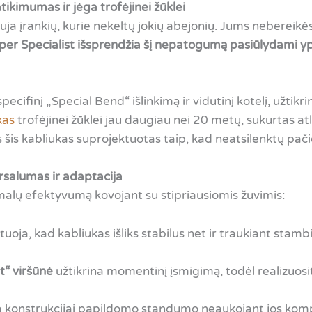
ikimumas ir jėga trofėjinei žūklei
uja įrankių, kurie nekeltų jokių abejonių. Jums nebereikė
er Specialist
išsprendžia šį nepatogumą pasiūlydami ypa
 specifinį „Special Bend“ išlinkimą ir vidutinį kotelį, užtik
kas
trofėjinei žūklei jau daugiau nei 20 metų, sukurtas at
es šis kabliukas suprojektuotas taip, kad neatsilenktų pač
rsalumas ir adaptacija
imalų efektyvumą kovojant su stipriausiomis žuvimis:
uoja, kad kabliukas išliks stabilus net ir traukiant stamb
t“ viršūnė
užtikrina momentinį įsmigimą, todėl realizuosite
a konstrukcijai papildomo standumo neaukojant jos ko