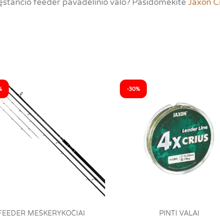
skęstančio feeder pavadėlinio valo? Pasidomėkite
Jaxon C
%
-30%
FEEDER MEŠKERYKOČIAI
PINTI VALAI