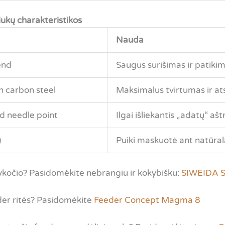
ukų charakteristikos
Nauda
end
Saugus surišimas ir patikim
 carbon steel
Maksimalus tvirtumas ir a
d needle point
Ilgai išliekantis „adatų“ aš
)
Puiki maskuotė ant natūral
kočio? Pasidomėkite nebrangiu ir kokybišku:
SIWEIDA 
der ritės? Pasidomėkite
Feeder Concept Magma 8