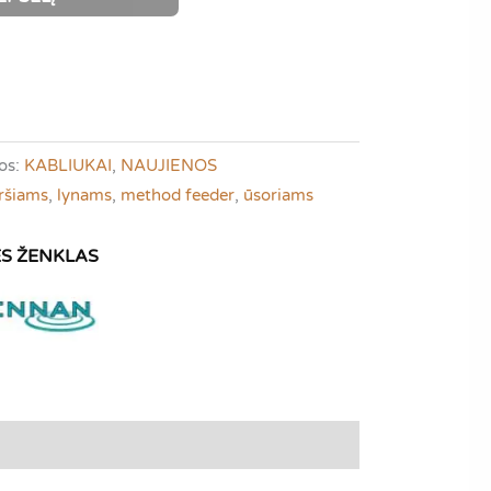
os:
KABLIUKAI
,
NAUJIENOS
ršiams
,
lynams
,
method feeder
,
ūsoriams