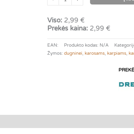
kiekis:
Drennan
Viso:
2,99
€
Super
Prekės kaina:
2,99
€
Specialist
|
EAN:
Produkto kodas:
N/A
Kategorij
Karpiams,
Žymos:
dugninei
,
karosams
,
karpiams
,
ka
lynams,
karšiams
tsiliepimai (0)