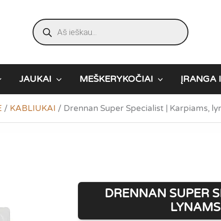
Products
search
JAUKAI
MEŠKERYKOČIAI
ĮRANGA I
Ė
/
KABLIUKAI
/
Drennan Super Specialist | Karpiams, l
DRENNAN SUPER SP
LYNAMS