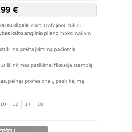
,99
€
ai su kilpele
, skirti trofėjinei žūklei
bės kalto anglinio plieno
maksimaliam
žtikrina greitą įkirtimą pačiomis
lus išlinkimas patikimai fiksuoja stambią
as,
pelnęs profesionalų pasitikėjimą
10
12
14
18
EPŠELĮ