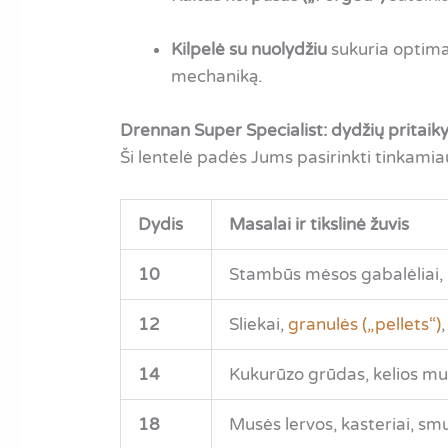
Kilpelė su nuolydžiu
sukuria optimal
mechaniką.
Drennan Super Specialist: dydžių pritai
Ši lentelė padės Jums pasirinkti tinkamiau
Dydis
Masalai ir tikslinė žuvis
10
Stambūs mėsos gabalėliai, n
12
Sliekai,
granulės („pellets“)
14
Kukurūzo grūdas, kelios musė
18
Musės lervos, kasteriai, smu