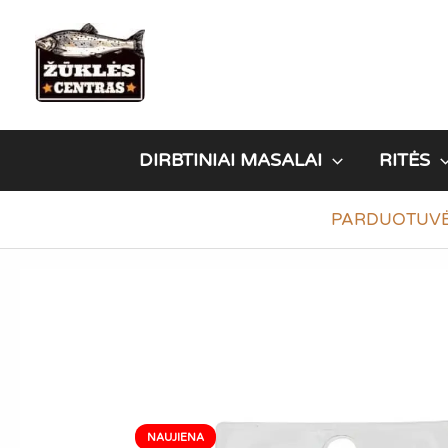
Pereiti
prie
turinio
DIRBTINIAI MASALAI
RITĖS
PARDUOTUV
NAUJIENA