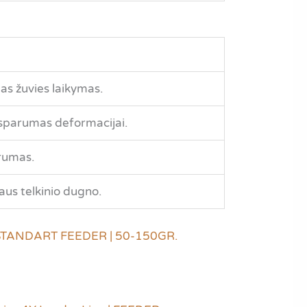
as žuvies laikymas.
tsparumas deformacijai.
trumas.
aus telkinio dugno.
STANDART FEEDER | 50-150GR.