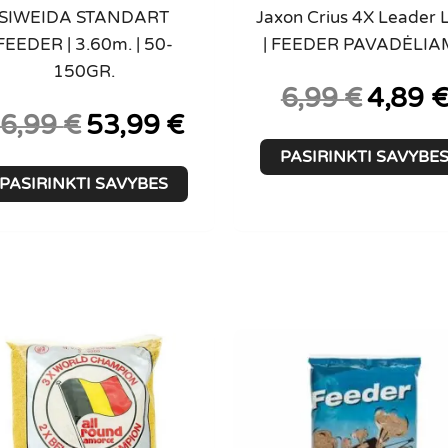
SIWEIDA STANDART
Jaxon Crius 4X Leader 
FEEDER | 3.60m. | 50-
| FEEDER PAVADĖLIA
150GR.
Original
6,99
€
4,89
price
Original
Current
6,99
€
53,99
€
was:
price
price
PASIRINKTI SAVYBE
6,99 €.
was:
is:
This
PASIRINKTI SAVYBES
76,99 €.
53,99 €.
product
has
multiple
variants.
The
options
may
be
chosen
on