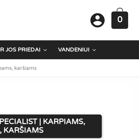
0
R JOS PRIEDAI
VANDENIUI
ynams, karšiams
ECIALIST | KARPIAMS,
, KARŠIAMS