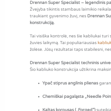
Drennan Super Specialist – legendinis pat
Žvejyba tikintis stambaus laimikio reikala
traukiant gyvenimo žuvį, nes
Drennan Sup
konstrukciją.
Tai visiška kontrolė, nes šie kabliukai turi
žuvies laikymą. Tai populiariausias
kabliu
žolėse. Jūsų rezultatai taps stabilesni, n
Drennan Super Specialist techninis unive
Šio kabliuko konstrukcija užtikrina maks
Ypač stiprus anglinis plienas
garant
Chemiškai pagaląsta „Needle Poin
Kaltas korpusas („Forged“)
suteiki