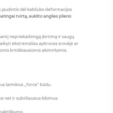
s jaudintis dėl kabliuko deformacijos
tingai tvirtą, aukšto anglies plieno
rinantį nepriekaištingą įkirtimą ir saugų
laikyti ekstremalias apkrovas srovėje ar
iomis kritiškiausiomis akimirkomis.
ius laimikius „force“ būdu.
 net ir subtiliausius kibimus.
mpaktiškumo.