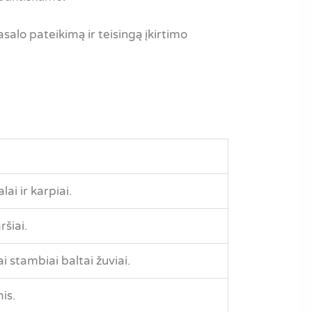
alo pateikimą ir teisingą įkirtimo
alai ir karpiai.
ršiai.
i stambiai baltai žuviai.
is.