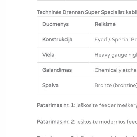
Techninės Drennan Super Specialist kabli
Duomenys
Reikšmė
Konstrukcija
Eyed / Special B
Viela
Heavy gauge high
Galandimas
Chemically etche
Spalva
Bronze (bronzinė
Patarimas nr. 1:
ieškosite feeder meškery
Patarimas nr. 2:
ieškosite modernios fee