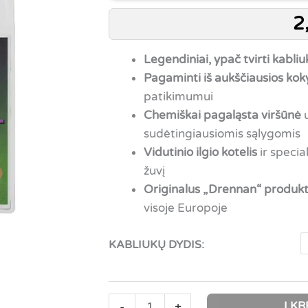
2
Legendiniai, ypač tvirti kabliuk
Pagaminti iš aukščiausios koky
patikimumui
Chemiškai pagaląsta viršūnė
u
sudėtingiausiomis sąlygomis
Vidutinio ilgio kotelis
ir specia
žuvį
Originalus „Drennan“ produkt
visoje Europoje
KABLIUKŲ DYDIS:
produkto
Į KR
-
+