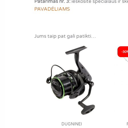
Patarimas nr. 3:
ieškosite specialaus ir 
PAVADĖLIAMS
Jums taip pat gali patikti…
-30
DUGNINEI