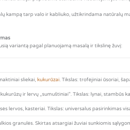
ų kampą tarp valo ir kabliuko, užtikrindama natūralų mas
kymas
sią variantą pagal planuojamą masalą ir tikslinę žuvį:
aktiniai sliekai,
kukurūzai
. Tikslas: trofėjiniai ūsoriai, šap
, kukurūzų ir lervų „sumuštiniai“. Tikslas: lynai, stambūs ka
s lervos, kasteriai. Tikslas: universalus pasirinkimas visa
lkios granulės. Skirtas atsargiai žuviai sunkiomis sąlygom