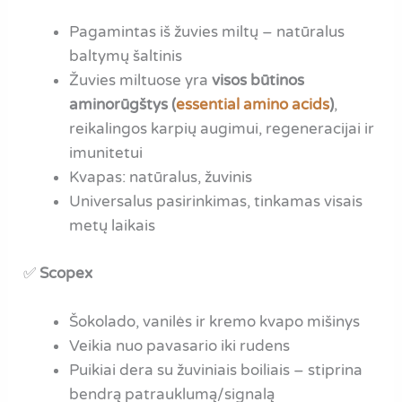
Pagamintas iš žuvies miltų – natūralus
baltymų šaltinis
Žuvies miltuose yra
visos būtinos
aminorūgštys (
essential amino acids
)
,
reikalingos karpių augimui, regeneracijai ir
imunitetui
Kvapas: natūralus, žuvinis
Universalus pasirinkimas, tinkamas visais
metų laikais
✅
Scopex
Šokolado, vanilės ir kremo kvapo mišinys
Veikia nuo pavasario iki rudens
Puikiai dera su žuviniais boiliais – stiprina
bendrą patrauklumą/signalą