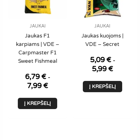
on
the
product
page
JAUKAI
JAUKAI
Jaukas F1
Jaukas kuojoms |
karpiams | VDE –
VDE – Secret
Carpmaster F1
5,09
€
-
Sweet Fishmeal
5,99
€
6,79
€
-
7,99
€
Į KREPŠELĮ
Į KREPŠELĮ