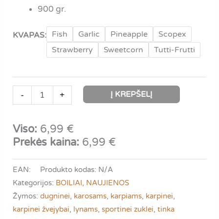
900 gr.
Fish
Garlic
Pineapple
Scopex
KVAPAS:
Strawberry
Sweetcorn
Tutti-Frutti
produkto
Į KREPŠELĮ
-
+
kiekis:
VDE
Viso:
6,99
€
BOILIAI
Prekės kaina:
6,99
€
EAN:
Produkto kodas:
N/A
Kategorijos:
BOILIAI
,
NAUJIENOS
Žymos:
dugninei
,
karosams
,
karpiams
,
karpinei
,
karpinei žvejybai
,
lynams
,
sportinei zuklei
,
tinka