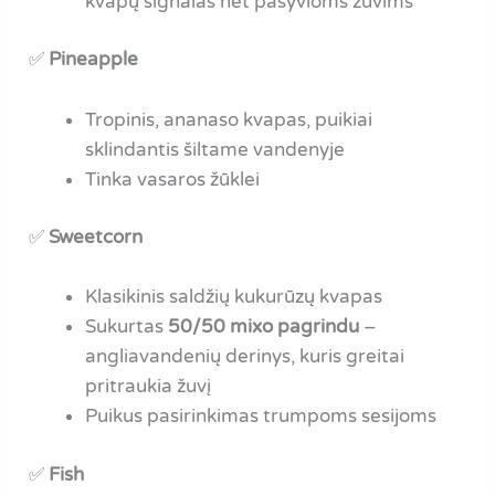
kvapų signalas net pasyvioms žuvims
✅
Pineapple
Tropinis, ananaso kvapas, puikiai
sklindantis šiltame vandenyje
Tinka vasaros žūklei
✅
Sweetcorn
Klasikinis saldžių kukurūzų kvapas
Sukurtas
50/50 mixo pagrindu
–
angliavandenių derinys, kuris greitai
pritraukia žuvį
Puikus pasirinkimas trumpoms sesijoms
✅
Fish