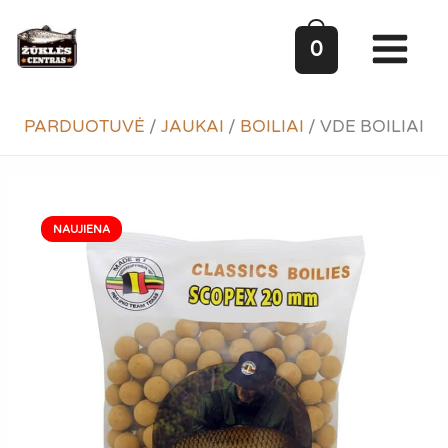
Pereiti
prie
0
turinio
PARDUOTUVĖ
/
JAUKAI
/
BOILIAI
/
VDE BOILIAI
NAUJIENA