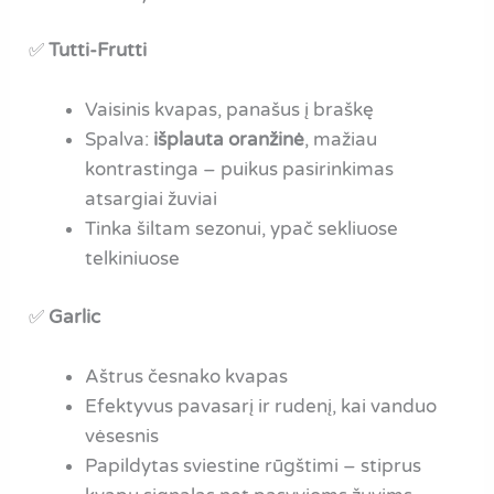
✅
Tutti-Frutti
Vaisinis kvapas, panašus į braškę
Spalva:
išplauta oranžinė
, mažiau
kontrastinga – puikus pasirinkimas
atsargiai žuviai
Tinka šiltam sezonui, ypač sekliuose
telkiniuose
✅
Garlic
Aštrus česnako kvapas
Efektyvus pavasarį ir rudenį, kai vanduo
vėsesnis
Papildytas sviestine rūgštimi – stiprus