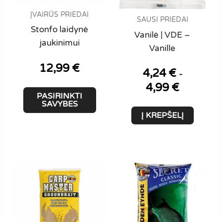
page
ĮVAIRŪS PRIEDAI
SAUSI PRIEDAI
Stonfo laidynė
Vanilė | VDE –
jaukinimui
Vanille
12,99
€
4,24
€
-
4,99
€
This
PASIRINKTI
product
SAVYBES
Į KREPŠELĮ
has
multiple
variants.
The
options
may
be
chosen