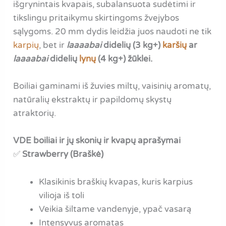
išgrynintais kvapais, subalansuota sudėtimi ir
tikslingu pritaikymu skirtingoms žvejybos
sąlygoms. 20 mm dydis leidžia juos naudoti ne tik
karpių
, bet ir
laaaabai
didelių (3 kg+)
karšių
ar
laaaabai
didelių
lynų
(4 kg+) žūklei.
Boiliai gaminami iš žuvies miltų, vaisinių aromatų,
natūralių ekstraktų ir papildomų skystų
atraktorių.
VDE boiliai ir jų skonių ir kvapų aprašymai
✅
Strawberry (Braškė)
Klasikinis braškių kvapas, kuris karpius
vilioja iš toli
Veikia šiltame vandenyje, ypač vasarą
Intensyvus aromatas