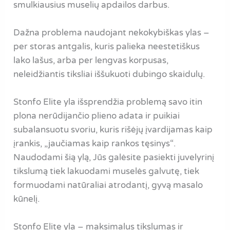
smulkiausius muselių apdailos darbus.
Dažna problema naudojant nekokybiškas ylas –
per storas antgalis, kuris palieka neestetiškus
lako lašus, arba per lengvas korpusas,
neleidžiantis tiksliai iššukuoti dubingo skaidulų.
Stonfo Elite yla išsprendžia problemą savo itin
plona nerūdijančio plieno adata ir puikiai
subalansuotu svoriu, kuris rišėjų įvardijamas kaip
įrankis, „jaučiamas kaip rankos tęsinys“.
Naudodami šią ylą, Jūs galėsite pasiekti juvelyrinį
tikslumą tiek lakuodami muselės galvutę, tiek
formuodami natūraliai atrodantį, gyvą masalo
kūnelį.
Stonfo Elite yla – maksimalus tikslumas ir