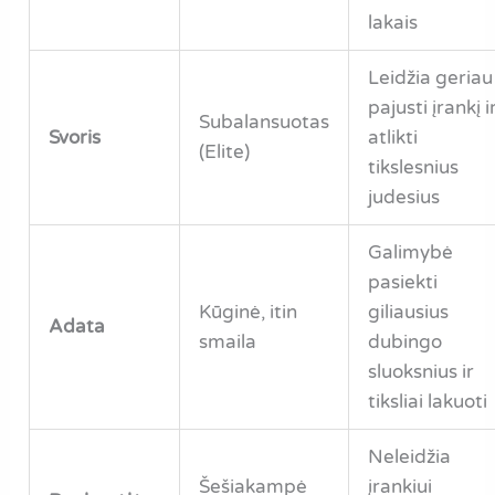
lakais
Leidžia geriau
pajusti įrankį i
Subalansuotas
Svoris
atlikti
(Elite)
tikslesnius
judesius
Galimybė
pasiekti
Kūginė, itin
giliausius
Adata
smaila
dubingo
sluoksnius ir
tiksliai lakuoti
Neleidžia
Šešiakampė
įrankiui