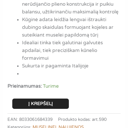
nerūdijančio plieno konstrukcija ir puikiu
balansu, užtikrinančiu maksimalią kontrolę
Kūginė adata leidžia lengvai ištraukti
dubingo skaidulas formuojant kojeles ar
suteikiant muselei papildomą tūrį
Idealiai tinka tiek galutinai galvutės
apdailai, tiek preciziškam kūnelio
formavimui
Sukurta ir pagaminta Italijoje
Prieinamumas:
Turime
produkto
Į KREPŠELĮ
kiekis:
Stonfo
EAN: 8033061684339
Produkto kodas:
art.590
Elite
Kategorijos:
MUSELINEI
,
NAUJIENOS