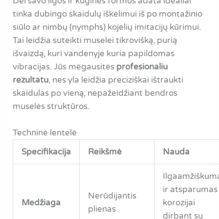
Dėl savo ilgos ir kūginės formos adata idealiai
tinka dubingo skaidulų iškėlimui iš po montažinio
siūlo ar nimbų (nymphs) kojelių imitacijų kūrimui.
Tai leidžia suteikti muselei tikrovišką, purią
išvaizdą, kuri vandenyje kuria papildomas
vibracijas. Jūs mėgausitės
profesionaliu
rezultatu
, nes yla leidžia preciziškai ištraukti
skaidulas po vieną, nepažeidžiant bendros
muselės struktūros.
Techninė lentelė
Specifikacija
Reikšmė
Nauda
Ilgaamžiškum
ir atsparumas
Nerūdijantis
Medžiaga
korozijai
plienas
dirbant su