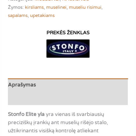
yla
Žymos:
kirsliams
,
muselinei
,
museliu risimui
,
sapalams
,
upetakiams
Aprašymas
Atsiliepimai (0)
Stonfo Elite yla
yra vienas iš svarbiausių
preciziškų įrankių ant muselių rišėjo stalo,
užtikrinantis visišką kontrolę atliekant