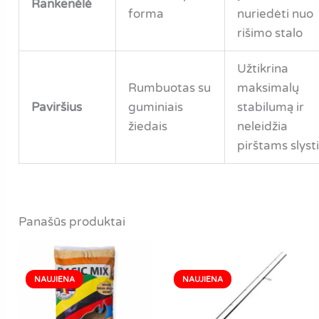
Rankenėlė
forma
nuriedėti nuo
rišimo stalo
Užtikrina
Rumbuotas su
maksimalų
Paviršius
guminiais
stabilumą ir
žiedais
neleidžia
pirštams slyst
Panašūs produktai