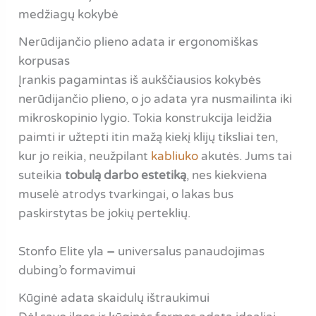
medžiagų kokybė
Nerūdijančio plieno adata ir ergonomiškas
korpusas
Įrankis pagamintas iš aukščiausios kokybės
nerūdijančio plieno, o jo adata yra nusmailinta iki
mikroskopinio lygio. Tokia konstrukcija leidžia
paimti ir užtepti itin mažą kiekį klijų tiksliai ten,
kur jo reikia, neužpilant
kabliuko
akutės. Jums tai
suteikia
tobulą darbo estetiką
, nes kiekviena
muselė atrodys tvarkingai, o lakas bus
paskirstytas be jokių perteklių.
Stonfo Elite yla
–
universalus panaudojimas
dubing’o formavimui
Kūginė adata skaidulų ištraukimui