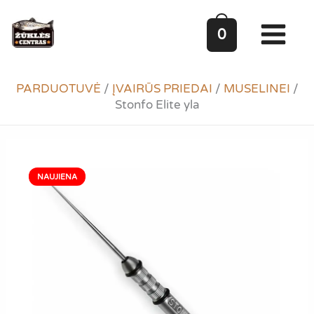
Pereiti
prie
0
turinio
PARDUOTUVĖ
/
ĮVAIRŪS PRIEDAI
/
MUSELINEI
/
Stonfo Elite yla
NAUJIENA