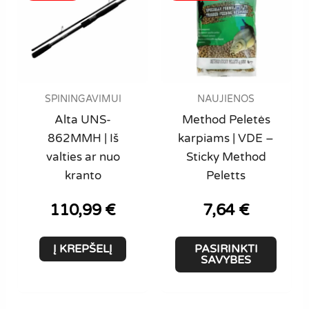
SPININGAVIMUI
NAUJIENOS
Alta UNS-
Method Peletės
862MMH | Iš
karpiams | VDE –
valties ar nuo
Sticky Method
kranto
Peletts
110,99
€
7,64
€
This
Į KREPŠELĮ
PASIRINKTI
produ
SAVYBES
has
multi