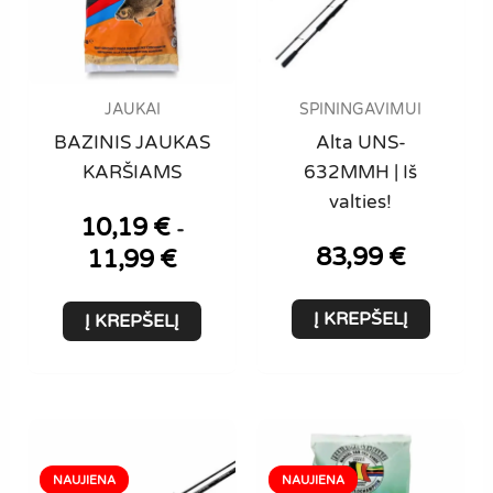
JAUKAI
SPININGAVIMUI
BAZINIS JAUKAS
Alta UNS-
KARŠIAMS
632MMH | Iš
valties!
10,19
€
-
83,99
€
11,99
€
Į KREPŠELĮ
Į KREPŠELĮ