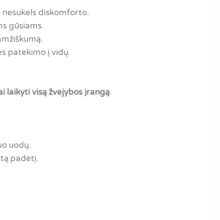
ys nesukels diskomforto.
ems gūsiams.
gaamžiškumą.
s patekimo į vidų.
i laikyti visą žvejybos įrangą
.
nuo uodų.
tą padėtį.