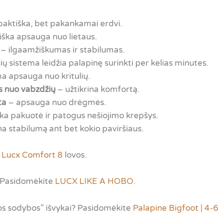
aktiška, bet pakankamai erdvi.
iška apsauga nuo lietaus.
– ilgaamžiškumas ir stabilumas.
ų sistema leidžia palapinę surinkti per kelias minutes.
 apsauga nuo kritulių.
is nuo vabzdžių
– užtikrina komfortą.
ta
– apsauga nuo drėgmės.
a pakuotė ir patogus nešiojimo krepšys.
na stabilumą ant bet kokio paviršiaus.
s
Lucx Comfort 8
lovos.
? Pasidomėkite
LUCX LIKE A HOBO.
mos sodybos” išvykai? Pasidomėkite
Palapine Bigfoot | 4