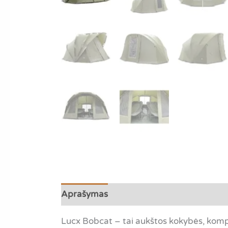
Aprašymas
Papildoma informacija
A
Lucx Bobcat – tai aukštos kokybės, kompak