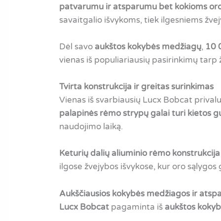
patvarumu ir atsparumu bet kokioms or
savaitgalio išvykoms, tiek ilgesniems žv
Dėl savo
aukštos kokybės medžiagų
,
10 
vienas iš populiariausių pasirinkimų tarp
Tvirta konstrukcija ir greitas surinkimas
Vienas iš svarbiausių Lucx Bobcat priva
palapinės rėmo strypų galai turi kietos 
naudojimo laiką.
Keturių dalių aliuminio rėmo konstrukcija
ilgose žvejybos išvykose, kur oro sąlygos g
Aukščiausios kokybės medžiagos ir atsp
Lucx Bobcat
pagaminta iš
aukštos koky