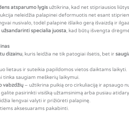
ens atsparumo lygis
užtikrina, kad net stipriausios liūt
rukcija neleidžia palapinei deformuotis net esant stipri
gvai nusivalo, todėl palapinė išlaiko gerą išvaizdą ir il
 užsandarinti specialia juosta
, kad būtų išvengta drėgmė
ainas
tu dizainu
, kuris leidžia ne tik patogiai ilsėtis, bet ir
saugia
 lietaus ir suteikia papildomos vietos daiktams laikyti.
ai tinka saugiam meškerių laikymui.
uo vabzdžių
– užtikrina puikią oro cirkuliaciją ir apsaugo 
galite pasirinkti visišką užtamsinimą arba pusiau atidary
idžia lengvai valyti ir prižiūrėti palapinę.
itiems aksesuarams pakabinti.