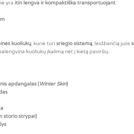
inė yra
itin lengva ir kompaktiška transportuojant
.
cm
inės kuoliukų
, kurie turi
sriegio sistemą
, leidžiančią juos
s
 palengvina kuoliukų įkalimą net į kietą paviršių.
nis apdangalas (
Winter Skin
)
ndas
ma
 storio strypai)
šys