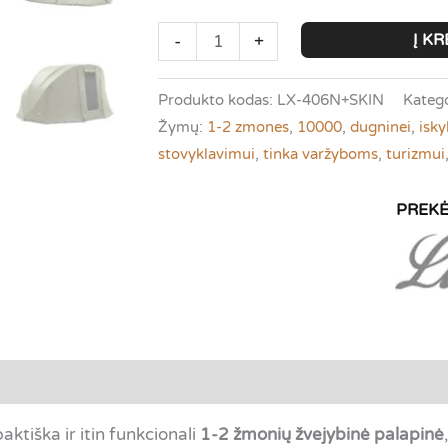
produkto
Į KR
-
+
kiekis:
lucx
Produkto kodas:
LX-406N+SKIN
Katego
Bobcat
Žymų:
1-2 zmones
,
10000
,
dugninei
,
isk
|
stovyklavimui
,
tinka varžyboms
,
turizmui
1-
2
žmonėms
+
Winterskin
tsiliepimai (0)
tiška ir itin funkcionali
1-2 žmonių žvejybinė palapinė