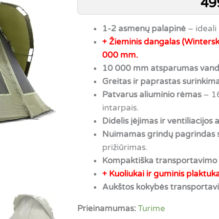
49
1-2 asmenų palapinė
– ideali 
+ Žieminis dangalas (Winters
000 mm.
10 000 mm atsparumas vand
Greitas ir paprastas surinkim
Patvarus aliuminio rėmas
– 16
intarpais.
Didelis įėjimas ir ventiliacijos
Nuimamas grindų pagrindas s
prižiūrimas.
Kompaktiška transportavimo
+ Kuoliukai ir guminis plaktuk
Aukštos kokybės transportav
Prieinamumas:
Turime