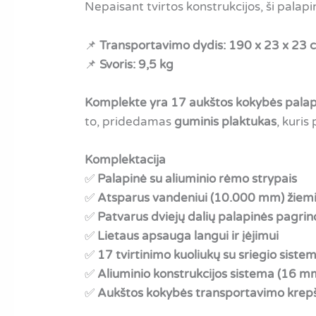
Nepaisant tvirtos konstrukcijos, ši palap
📌
Transportavimo dydis:
190 x 23 x 23 
📌
Svoris:
9,5 kg
Komplekte yra 17 aukštos kokybės palap
to, pridedamas
guminis plaktukas
, kuris
Komplektacija
✅
Palapinė su aliuminio rėmo strypais
✅
Atsparus vandeniui (10.000 mm) žiemi
✅
Patvarus dviejų dalių palapinės pagri
✅
Lietaus apsauga langui ir įėjimui
✅
17 tvirtinimo kuoliukų su sriegio siste
✅
Aliuminio konstrukcijos sistema (16 mm
✅
Aukštos kokybės transportavimo krep