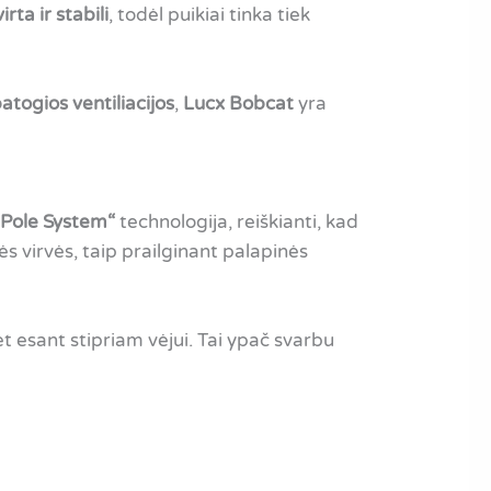
virta ir stabili
, todėl puikiai tinka tiek
atogios ventiliacijos
,
Lucx Bobcat
yra
Pole System“
technologija, reiškianti, kad
ės virvės, taip prailginant palapinės
et esant stipriam vėjui. Tai ypač svarbu