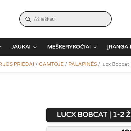
Products
search
JAUKAI
MEŠKERYKOČIAI
ĮRANGA I
R JOS PRIEDAI
/
GAMTOJE
/
PALAPINĖS
/
lucx Bobcat
LUCX BOBCAT | 1-2