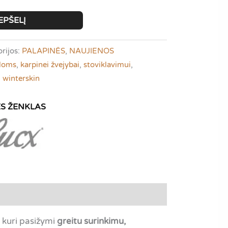
EPŠELĮ
rijos:
PALAPINĖS
,
NAUJIENOS
yloms
,
karpinei žvejybai
,
stoviklavimui
,
,
winterskin
, kuri pasižymi
greitu surinkimu,