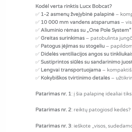
Kodėl verta rinktis Lucx Bobcat?
✅
1-2 asmenų žvejybinė palapinė
– komp
✅
10 000 mm vandens atsparumas
– vis
✅
Aliuminio rėmas su „One Pole System“
✅
Greitas surinkimas
– patobulinta jungči
✅
Patogus įėjimas su stogeliu
– papildoma
✅
Didelės ventiliacijos angos su tinkliuka
✅
Sustiprintos siūlės su sandarinimo juos
✅
Lengvai transportuojama
– kompaktišk
✅
Kokybiškos tvirtinimo detalės
– užtikri
Patarimas nr. 1
: į šia palapinę idealiai tik
Patarimas nr.
2
: reiktų patogiosd kedės
Patarimas nr. 3
: ieškote „visos, sudeda