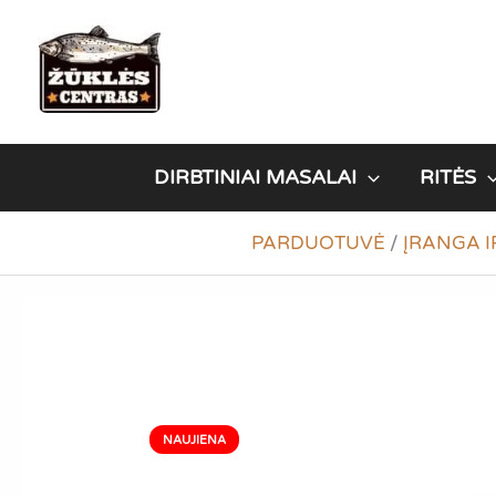
Pereiti
prie
turinio
DIRBTINIAI MASALAI
RITĖS
PARDUOTUVĖ
/
ĮRANGA I
NAUJIENA