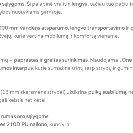
o sąlygoms
. Ši palapinė yra
itin lengva
, tačiau tuo pačiu
t
ejybos nuotykiams gamtoje.
000 mm vandens atsparumo
,
lengvo transportavimo
ir
p
 žvejų, kurie vertina mobilumą ir komfortą viename.
lumų –
paprastas ir greitas surinkimas
. Naudojama
„One 
gumos intarpus
, kurie sumažina trintį tarp strypų ir gumin
(16 mm skersmens strypai) užtikrina
puikų stabilumą
, n
ali keistis netikėtai.
arumas oro sąlygoms
bės 210D PU nailono
, kuris yra: