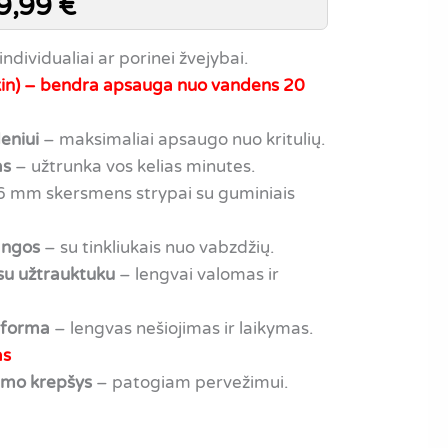
9,99
€
individualiai ar porinei žvejybai.
kin) – bendra apsauga nuo vandens 20
eniui
– maksimaliai apsaugo nuo kritulių.
as
– užtrunka vos kelias minutes.
 mm skersmens strypai su guminiais
 angos
– su tinkliukais nuo vabzdžių.
u užtrauktuku
– lengvai valomas ir
 forma
– lengvas nešiojimas ir laikymas.
as
imo krepšys
– patogiam pervežimui.