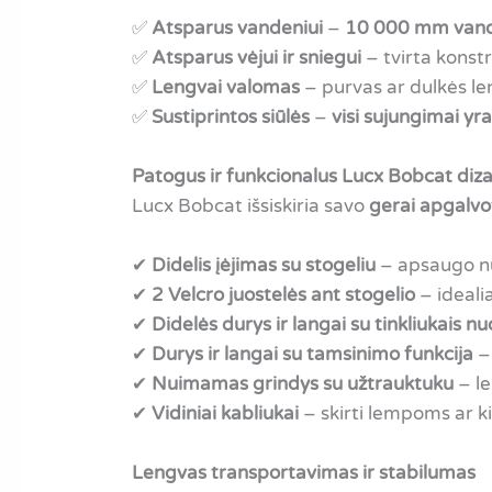
✅
Atsparus vandeniui
–
10 000 mm vand
✅
Atsparus vėjui ir sniegui
– tvirta konst
✅
Lengvai valomas
– purvas ar dulkės len
✅
Sustiprintos siūlės
–
visi sujungimai yra
Patogus ir funkcionalus Lucx Bobcat diz
Lucx Bobcat išsiskiria savo
gerai apgalvo
✔
Didelis įėjimas su stogeliu
– apsaugo nuo
✔
2 Velcro juostelės ant stogelio
– ideali
✔
Didelės durys ir langai su tinkliukais n
✔
Durys ir langai su tamsinimo funkcija
– 
✔
Nuimamas grindys su užtrauktuku
– le
✔
Vidiniai kabliukai
– skirti lempoms ar k
Lengvas transportavimas ir stabilumas