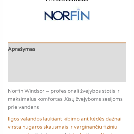
LAIKIKLIU
IR
STALIUKU
|
IKI
140KG
Aprašymas
Papildoma informacija
Atsiliepimai (0)
Norfin Windsor – profesionali žvejybos stotis ir
maksimalus komfortas Jūsų žvejyboms sesijoms
prie vandens
Ilgos valandos laukiant kibimo ant kėdės dažnai
virsta nugaros skausmais ir varginančiu fiziniu