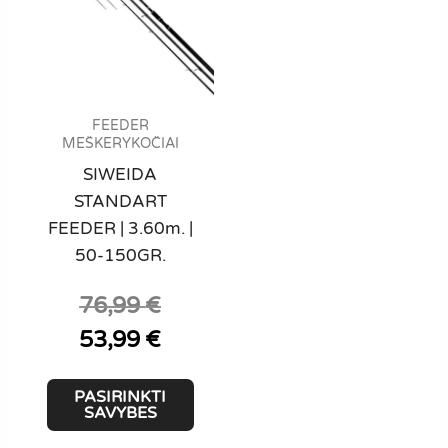
FEEDER
MEŠKERYKOČIAI
SIWEIDA
STANDART
FEEDER | 3.60m. |
50-150GR.
76,99
€
Original
price
Current
53,99
€
was:
price
76,99 €.
is:
This
PASIRINKTI
53,99 €.
product
SAVYBES
has