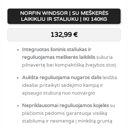
NORFIN WINDSOR | SU MEŠKERĖS
LAIKIKLIU IR STALIUKU | IKI 140KG
132,99
€
Integruotas šoninis staliukas ir
reguliuojamas meškerės laikiklis
sukuria
pilnavertę bei kompaktišką žvejybos stotį
Aukšta reguliuojama nugaros dalis
leidžia
idealiai pritaikyti sėdėjimo kampą ir
apsaugo stuburą nuo nuovargio
Nepriklausomai reguliuojamos kojelės
su
plačiomis pėdomis garantuoja visišką
stabilumą ir nesmenga į minkštą gruntą