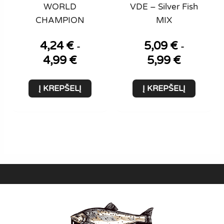
WORLD
VDE – Silver Fish
CHAMPION
MIX
4,24
€
5,09
€
-
-
4,99
€
5,99
€
Į KREPŠELĮ
Į KREPŠELĮ