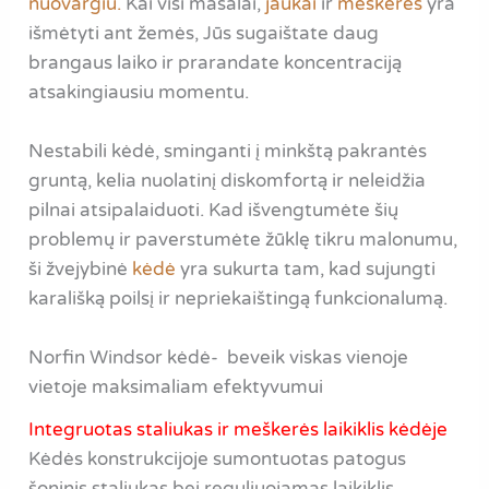
nuovargiu.
Kai visi masalai,
jaukai
ir
meškerės
yra
išmėtyti ant žemės, Jūs sugaištate daug
brangaus laiko ir prarandate koncentraciją
atsakingiausiu momentu.
Nestabili kėdė, sminganti į minkštą pakrantės
gruntą, kelia nuolatinį diskomfortą ir neleidžia
pilnai atsipalaiduoti. Kad išvengtumėte šių
problemų ir paverstumėte žūklę tikru malonumu,
ši žvejybinė
kėdė
yra sukurta tam, kad sujungti
karališką poilsį ir nepriekaištingą funkcionalumą.
Norfin Windsor kėdė- beveik viskas vienoje
vietoje maksimaliam efektyvumui
Integruotas staliukas ir meškerės laikiklis kėdėje
Kėdės konstrukcijoje sumontuotas patogus
šoninis staliukas bei reguliuojamas laikiklis