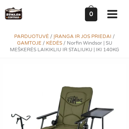
Pereiti
prie
0
turinio
PARDUOTUVĖ
/
ĮRANGA IR JOS PRIEDAI
/
GAMTOJE
/
KĖDĖS
/
Norfin Windsor | SU
MEŠKERĖS LAIKIKLIU IR STALIUKU | IKI 140KG