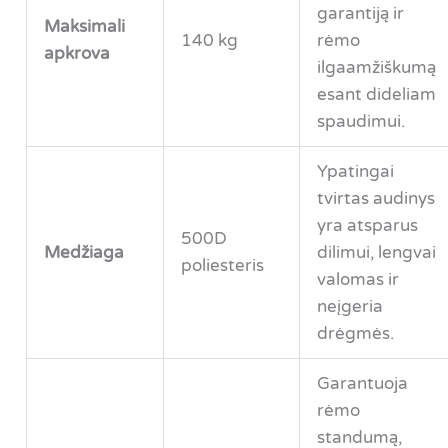
garantiją ir
Maksimali
140 kg
rėmo
apkrova
ilgaamžiškumą
esant dideliam
spaudimui.
Ypatingai
tvirtas audinys
yra atsparus
500D
Medžiaga
dilimui, lengvai
poliesteris
valomas ir
neįgeria
drėgmės.
Garantuoja
rėmo
standumą,