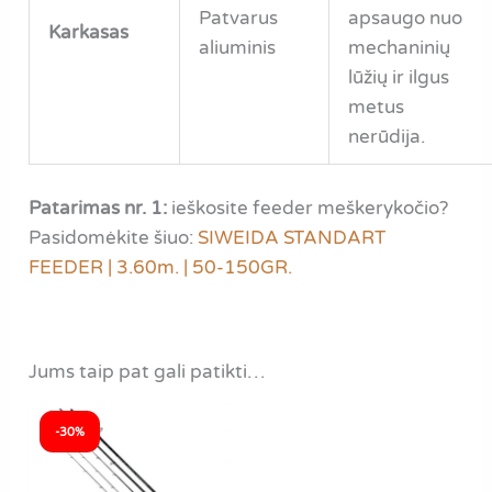
Patvarus
apsaugo nuo
Karkasas
aliuminis
mechaninių
lūžių ir ilgus
metus
nerūdija.
Patarimas nr. 1:
ieškosite feeder meškerykočio?
Pasidomėkite šiuo:
SIWEIDA STANDART
FEEDER | 3.60m. | 50-150GR.
Jums taip pat gali patikti…
-30%