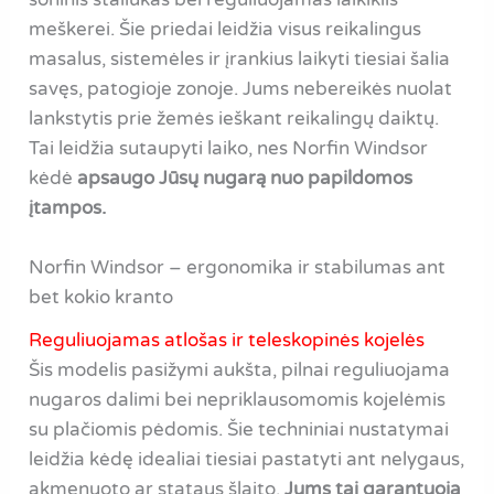
meškerei. Šie priedai leidžia visus reikalingus
masalus, sistemėles ir įrankius laikyti tiesiai šalia
savęs, patogioje zonoje. Jums nebereikės nuolat
lankstytis prie žemės ieškant reikalingų daiktų.
Tai leidžia sutaupyti laiko, nes Norfin Windsor
kėdė
apsaugo Jūsų nugarą nuo papildomos
įtampos.
Norfin Windsor – ergonomika ir stabilumas ant
bet kokio kranto
Reguliuojamas atlošas ir teleskopinės kojelės
Šis modelis pasižymi aukšta, pilnai reguliuojama
nugaros dalimi bei nepriklausomomis kojelėmis
su plačiomis pėdomis. Šie techniniai nustatymai
leidžia kėdę idealiai tiesiai pastatyti ant nelygaus,
akmenuoto ar stataus šlaito.
Jums tai garantuoja