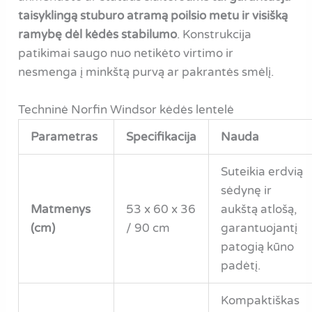
taisyklingą stuburo atramą poilsio metu ir visišką
ramybę dėl kėdės stabilumo
. Konstrukcija
patikimai saugo nuo netikėto virtimo ir
nesmenga į minkštą purvą ar pakrantės smėlį.
Techninė Norfin Windsor kėdės lentelė
Parametras
Specifikacija
Nauda
Suteikia erdvią
sėdynę ir
Matmenys
53 x 60 x 36
aukštą atlošą,
(cm)
/ 90 cm
garantuojantį
patogią kūno
padėtį.
Kompaktiškas