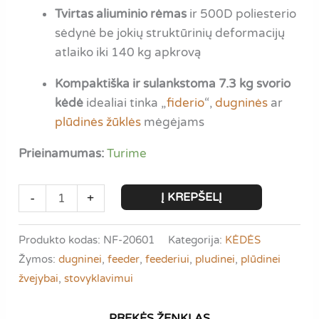
Tvirtas aliuminio rėmas
ir 500D poliesterio
sėdynė be jokių struktūrinių deformacijų
atlaiko iki 140 kg apkrovą
Kompaktiška ir sulankstoma 7.3 kg svorio
kėdė
idealiai tinka „
fiderio
“,
dugninės
ar
plūdinės žūklės
mėgėjams
Prieinamumas:
Turime
produkto
Į KREPŠELĮ
-
+
kiekis:
Norfin
Produkto kodas:
NF-20601
Kategorija:
KĖDĖS
Windsor
Žymos:
dugninei
,
feeder
,
feederiui
,
pludinei
,
plūdinei
|
žvejybai
,
stovyklavimui
SU
MEŠKERĖS