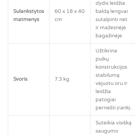
dydis leidžia
Sulankstytos
60 x 18 x 40
baldą lengvai
matmenys
cm
sutalpinti net
ir mažesnėje
bagažinėje.
Užtikrina
puikų
konstrukcijos
stabilumą
Svoris
7.3 kg
vėjuotu oru ir
leidžia
patogiai
pernešti įrankį.
Suteikia visišką
saugumo