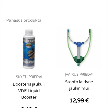
multiple
variants.
The
Panašūs produktai
options
may
be
chosen
on
the
product
page
ĮVAIRŪS PRIEDAI
SKYSTI PRIEDAI
Stonfo laidynė
Boosteris jaukui |
jaukinimui
VDE Liquid
Booster
12,99
€