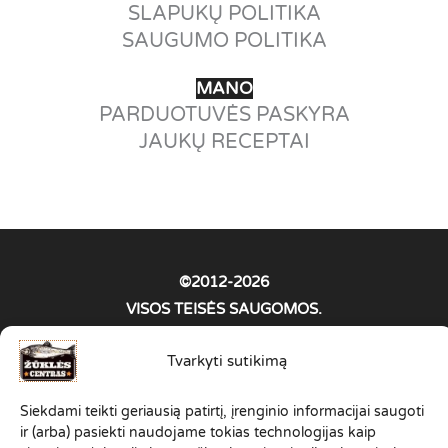
SLAPUKŲ POLITIKA
SAUGUMO POLITIKA
MANO
PARDUOTUVĖS PASKYRA
JAUKŲ RECEPTAI
©2012-2026
VISOS TEISĖS SAUGOMOS.
ZUKLESCENTRAS.LT PRIKLAUSO
Tvarkyti sutikimą
SPORTINĖS ŽŪKLĖS KLUBO
"ŽVEJONYS
"
ŠEIMAI
Siekdami teikti geriausią patirtį, įrenginio informacijai saugoti
ir (arba) pasiekti naudojame tokias technologijas kaip