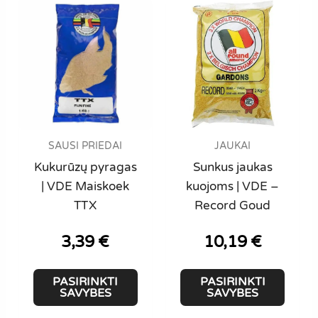
The
options
may
be
chosen
on
the
product
SAUSI PRIEDAI
JAUKAI
page
Kukurūzų pyragas
Sunkus jaukas
| VDE Maiskoek
kuojoms | VDE –
TTX
Record Goud
3,39
€
10,19
€
This
This
PASIRINKTI
PASIRINKTI
product
produ
SAVYBES
SAVYBES
has
has