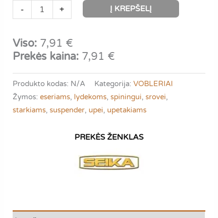
produkto
Į KREPŠELĮ
-
+
kiekis:
Seika
Viso:
7,91
€
Suspend
Prekės kaina:
7,91
€
65
Produkto kodas:
N/A
Kategorija:
VOBLERIAI
Žymos:
eseriams
,
lydekoms
,
spiningui
,
srovei
,
starkiams
,
suspender
,
upei
,
upetakiams