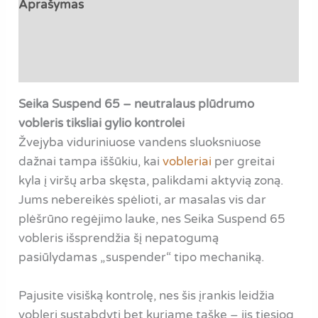
Aprašymas
Papildoma informacija
Atsiliepimai (0)
Seika Suspend 65 – neutralaus plūdrumo
vobleris tiksliai gylio kontrolei
Žvejyba viduriniuose vandens sluoksniuose
dažnai tampa iššūkiu, kai
vobleriai
per greitai
kyla į viršų arba skęsta, palikdami aktyvią zoną.
Jums nebereikės spėlioti, ar masalas vis dar
plėšrūno regėjimo lauke, nes Seika Suspend 65
vobleris išsprendžia šį nepatogumą
pasiūlydamas „suspender“ tipo mechaniką.
Pajusite visišką kontrolę, nes šis įrankis leidžia
voblerį sustabdyti bet kuriame taške – jis tiesiog