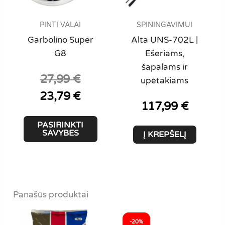
PINTI VALAI
SPININGAVIMUI
Garbolino Super
Alta UNS-702L |
G8
Ešeriams,
šapalams ir
27,99
€
Original
upėtakiams
price
Current
23,79
€
was:
price
117,99
€
27,99 €.
is:
This
PASIRINKTI
23,79 €.
product
SAVYBES
Į KREPŠELĮ
has
multiple
variants.
The
Panašūs produktai
options
may
-20%