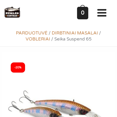
Pereiti
prie
0
turinio
PARDUOTUVĖ
/
DIRBTINIAI MASALAI
/
VOBLERIAI
/
Seika Suspend 65
-20%