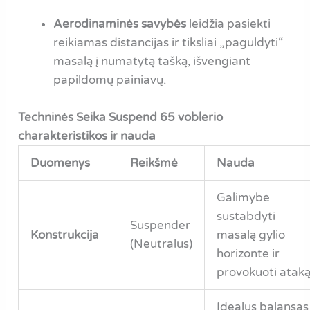
Aerodinaminės savybės
leidžia pasiekti
reikiamas distancijas ir tiksliai „paguldyti“
masalą į numatytą tašką, išvengiant
papildomų painiavų.
Techninės Seika Suspend 65 voblerio
charakteristikos ir nauda
Duomenys
Reikšmė
Nauda
Galimybė
sustabdyti
Suspender
Konstrukcija
masalą gylio
(Neutralus)
horizonte ir
provokuoti ataką
Idealus balansas