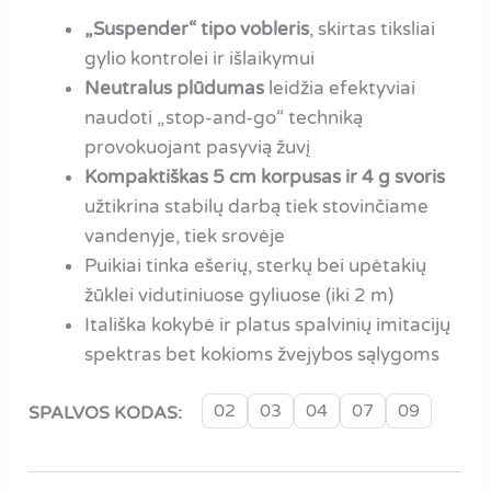
„Suspender“ tipo vobleris
, skirtas tiksliai
gylio kontrolei ir išlaikymui
Neutralus plūdumas
leidžia efektyviai
naudoti „stop-and-go“ techniką
provokuojant pasyvią žuvį
Kompaktiškas 5 cm korpusas ir 4 g svoris
užtikrina stabilų darbą tiek stovinčiame
vandenyje, tiek srovėje
Puikiai tinka ešerių, sterkų bei upėtakių
žūklei vidutiniuose gyliuose (iki 2 m)
Itališka kokybė ir platus spalvinių imitacijų
spektras bet kokioms žvejybos sąlygoms
02
03
04
07
09
SPALVOS KODAS: