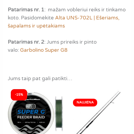
Patarimas nr. 1
: mažam vobleriui reiks ir tinkamo
koto. Pasidomėkite
Alta UNS-702L | Ešeriams,
šapalams ir upėtakiams
Patarimas nr. 2
: Jums prireiks ir pinto
valo:
Garbolino Super G8
Jums taip pat gali patikti…
-15%