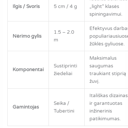
Ilgis / Svoris
5 cm / 4 g
„light“ klasės
spiningavimui.
Efektyvus darba
1.5 – 2.0
Nėrimo gylis
populiariausiuos
m
žūklės gyliuose.
Maksimalus
Sustiprinti
saugumas
Komponentai
žiedeliai
traukiant stiprią
žuvį.
Itališkas dizainas
Seika /
ir garantuotas
Gamintojas
Tubertini
inžinerinis
patikimumas.