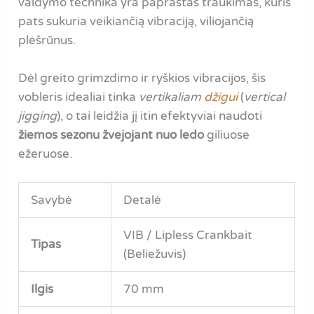
valdymo technika yra paprastas traukimas, kuris
pats sukuria veikiančią vibraciją, viliojančią
plėšrūnus.
Dėl greito grimzdimo ir ryškios vibracijos, šis
vobleris idealiai tinka
vertikaliam
džigui
(
vertical
jigging
), o tai leidžia jį itin efektyviai naudoti
žiemos sezonu žvejojant nuo ledo
giliuose
ežeruose.
Savybė
Detalė
VIB / Lipless Crankbait
Tipas
(Beliežuvis)
Ilgis
70 mm