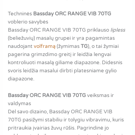
Techninės
Bassday ORC RANGE VIB 70TG
voblerio savybės
Bassday ORC RANGE VIB 70TG priklauso
lipless
(beliežuvių) masalų grupei ir yra pagamintas
naudojant
volframą
(žymimas
TG
), o tai žymiai
pagerina grimzdimo greitį ir leidžia lengvai
kontroliuoti masalą giliame diapazone. Didesnis
svoris leidžia masalui dirbti platesniame gylio
diapazone.
Bassday ORC RANGE VIB 70TG
veiksmas ir
valdymas
Dėl savo dizaino, Bassday ORC RANGE VIB
70TG pasižymi stabiliu ir tolygiu vibravimu, kuris
pritraukia įvairias žuvų rūšis. Pagrindinė jo