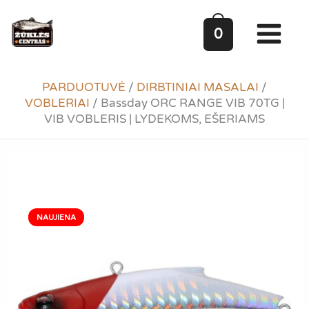
Pereiti
prie
0
turinio
PARDUOTUVĖ
/
DIRBTINIAI MASALAI
/
VOBLERIAI
/
Bassday ORC RANGE VIB 70TG |
VIB VOBLERIS | LYDEKOMS, EŠERIAMS
NAUJIENA