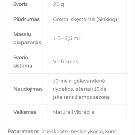
Svoris
20 g
Plūdrumas
Greitai skęstantis (Sinking)
Masalų
1,5–3,5 m+
diapazonas
Svorio
Volframas
sistema
Jūrinė ir gėlavandenė
Naudojimas
(lydekos, ešeriai) žūklė,
įskaitant žiemos sezoną
Veiksmas
Natūrali vibracija
Patarimas nr. 1:
ieškosite meškerykočio, kuris