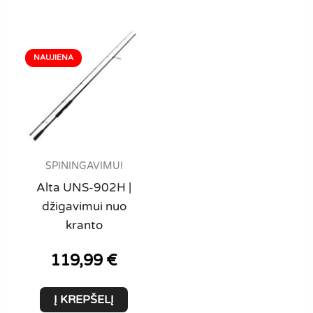
The
optio
may
be
chose
on
the
produ
page
SPININGAVIMUI
Alta UNS-902H |
džigavimui nuo
kranto
119,99
€
Į KREPŠELĮ