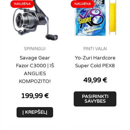
SPININGUI
PINTI VALAI
Savage Gear
Yo-Zuri Hardcore
Fazor C3000 | IŠ
Super Cold PEX8
ANGLIES
49,99
€
KOMPOZITO!
This
199,99
€
PASIRINKTI
produ
SAVYBES
has
Į KREPŠELĮ
multi
varian