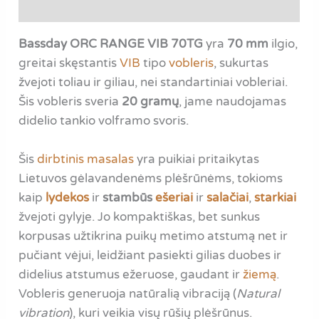
Atsiliepimai (0)
Bassday ORC RANGE VIB 70TG
yra
70 mm
ilgio,
greitai skęstantis
VIB
tipo
vobleris
, sukurtas
žvejoti toliau ir giliau, nei standartiniai vobleriai.
Šis vobleris sveria
20 gramų
, jame naudojamas
didelio tankio volframo svoris.
Šis
dirbtinis masalas
yra puikiai pritaikytas
Lietuvos gėlavandenėms plėšrūnėms, tokioms
kaip
lydekos
ir
stambūs
ešeriai
ir
salačiai
,
starkiai
žvejoti gylyje. Jo kompaktiškas, bet sunkus
korpusas užtikrina puikų metimo atstumą net ir
pučiant vėjui, leidžiant pasiekti gilias duobes ir
didelius atstumus ežeruose, gaudant ir
žiemą
.
Vobleris generuoja natūralią vibraciją (
Natural
vibration
), kuri veikia visų rūšių plėšrūnus.