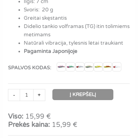
Ilgis: 7 cm
Svoris: 20 g
Greitai skęstantis
Didelio tankio volframas (TG) itin tolimiems
metimams
Natūrali vibracija, tylesnis lėtai traukiant
Pagaminta Japonijoje
SPALVOS KODAS:
produkto
Į KREPŠELĮ
-
+
kiekis:
Bassday
Viso:
15,99
€
ORC
Prekės kaina:
15,99
€
RANGE
VIB