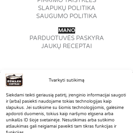
PIRKIMO TAISYKLĖS
SLAPUKŲ POLITIKA
SAUGUMO POLITIKA
MANO
PARDUOTUVĖS PASKYRA
JAUKŲ RECEPTAI
Tvarkyti sutikimą
©2012-2026
Siekdami teikti geriausią patirtį, įrenginio informacijai saugoti
VISOS TEISĖS SAUGOMOS.
ir (arba) pasiekti naudojame tokias technologijas kaip
ZUKLESCENTRAS.LT PRIKLAUSO
slapukus. Jei sutiksime su šiomis technologijomis, galėsime
SPORTINĖS ŽŪKLĖS KLUBO
apdoroti duomenis, tokius kaip naršymo elgsena arba
"ŽVEJONYS
"
ŠEIMAI
unikalūs ID šioje svetainėje. Nesutikimas arba sutikimo
atšaukimas gali neigiamai paveikti tam tikras funkcijas ir
funkcijas.