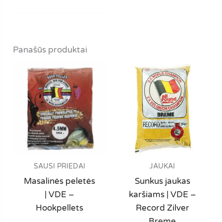
Panašūs produktai
SAUSI PRIEDAI
JAUKAI
Masalinės peletės
Sunkus jaukas
| VDE –
karšiams | VDE –
Hookpellets
Record Zilver
Breme