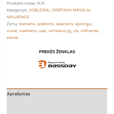
Produkto kodas:
N/A
70TG
Kategorijos:
VOBLERIAI
,
DIRBTINIAI MASALAI
,
|
NAUJIENOS
VIB
Žymų:
eseriams
,
lydekoms
,
salaciams
,
spiningui
,
VOBLERIS
srovei
,
starkiams
,
upei
,
vertikalus jig
,
vib
,
volframas
,
|
ziemai
LYDEKOMS,
EŠERIAMS
Aprašymas
Papildoma informacija