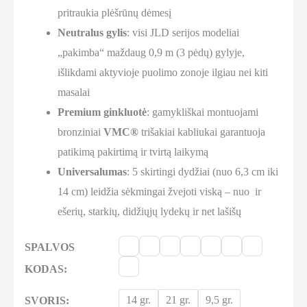
pritraukia plėšrūnų dėmesį
Neutralus gylis
: visi JLD serijos modeliai
„pakimba“ maždaug 0,9 m (3 pėdų) gylyje,
išlikdami aktyvioje puolimo zonoje ilgiau nei kiti
masalai
Premium ginkluotė
: gamykliškai montuojami
bronziniai
VMC®
trišakiai kabliukai garantuoja
patikimą pakirtimą ir tvirtą laikymą
Universalumas
: 5 skirtingi dydžiai (nuo 6,3 cm iki
14 cm) leidžia sėkmingai žvejoti viską – nuo ir
ešerių, starkių, didžiųjų lydekų ir net lašišų
SPALVOS
KODAS:
14 gr.
21 gr.
9,5 gr.
SVORIS: