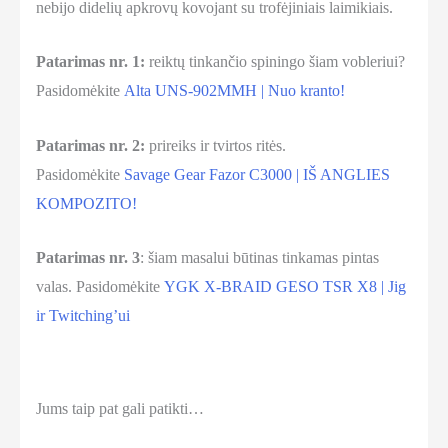
nebijo didelių apkrovų kovojant su trofėjiniais laimikiais.
Patarimas nr. 1:
reiktų tinkančio spiningo šiam vobleriui?
Pasidomėkite
Alta UNS-902MMH | Nuo kranto!
Patarimas nr. 2:
prireiks ir tvirtos ritės.
Pasidomėkite
Savage Gear Fazor C3000 | IŠ ANGLIES
KOMPOZITO!
Patarimas nr. 3
: šiam masalui būtinas tinkamas pintas
valas. Pasidomėkite
YGK X-BRAID GESO TSR X8 | Jig
ir Twitching’ui
Jums taip pat gali patikti…