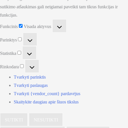
sutikimo atšaukimas gali neigiamai paveikti tam tikras funkcijas ir
funkcijas.
Funkcinis
Funkcinis
Visada aktyvus
Parinktys
Parinktys
Statistika
Statistika
Rinkodara
Rinkodara
Tvarkyti parinktis
Tvarkyti paslaugas
Tvarkyti {vendor_count} pardavėjus
Skaitykite daugiau apie šiuos tikslus
SUTIKTI
NESUTIKTI