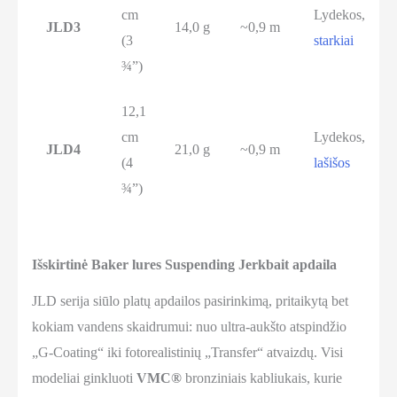
cm
Lydekos,
JLD3
14,0 g
~0,9 m
(3
starkiai
¾”)
12,1
cm
Lydekos,
JLD4
21,0 g
~0,9 m
(4
lašišos
¾”)
Išskirtinė Baker lures Suspending Jerkbait apdaila
JLD serija siūlo platų apdailos pasirinkimą, pritaikytą bet
kokiam vandens skaidrumui: nuo ultra-aukšto atspindžio
„G-Coating“ iki fotorealistinių „Transfer“ atvaizdų. Visi
modeliai ginkluoti
VMC®
bronziniais kabliukais, kurie