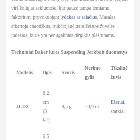
virš žolių ar seklumose, kur pauzė tampa lemiamu
faktoriumi provokuojant
lydekas
ar
salačius
. Masalas
atkartoja chaotiškus, trūkčiojančius sužeistos žuvelės
judesius, kurie yra nenugalimas dirgiklis plėšrūnams.
Techniniai Baker lures Suspending Jerkbait duomenys
Nerimo
Tikslinė
Modelis
Ilgis
Svoris
gylis
žuvis
8,2
cm
Ešeriai
,
JLD2
9,5 g
~0,9 m
(3
starkiai
¼”)
9,5