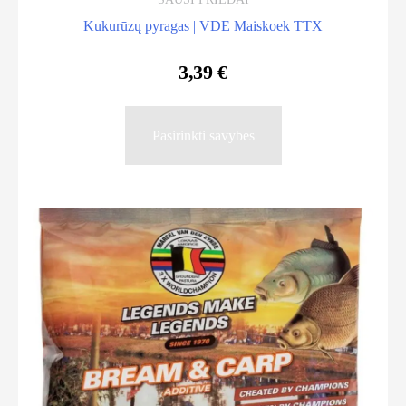
Kukurūzų pyragas | VDE Maiskoek TTX
3,39
€
This
Pasirinkti savybes
product
has
multiple
variants.
The
options
may
be
chosen
on
the