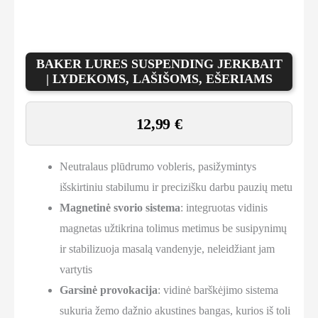
BAKER LURES SUSPENDING JERKBAIT
| LYDEKOMS, LAŠIŠOMS, EŠERIAMS
12,99
€
Neutralaus plūdrumo vobleris, pasižymintys
išskirtiniu stabilumu ir precizišku darbu pauzių metu
Magnetinė svorio sistema
: integruotas vidinis
magnetas užtikrina tolimus metimus be susipynimų
ir stabilizuoja masalą vandenyje, neleidžiant jam
vartytis
Garsinė provokacija
: vidinė barškėjimo sistema
sukuria žemo dažnio akustines bangas, kurios iš toli