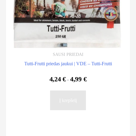
product
page
SAUSI PRIEDAI
Tutti-Frutti priedas jaukui | VDE – Tutti-Frutti
4,24
€
4,99
€
-
Į krepšelį