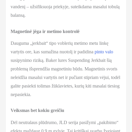
vandenį – užsifiksuoja priekyje, suteikdama masalui tobulą
balansą.
Magnetinė jėga ir metimo kontrolė
Dauguma „jerkbait“ tipo voblerių metimo metu linkę
vartytis ore, kas sumažina nuotolį ir padidina
pinto valo
susipynimo riziką. Baker lures Suspending Jerkbait šią
problemą išsprendžia magnetiniu būdu. Magnetinis svoris
neleidžia masalui vartytis net ir pučiant stipriam vėjui, todėl
galite pasiekti tolimas žūklavietes, kurių kiti masalai tiesiog
nepasiekia.
Veiksmas bet kokiu greičiu
Dėl neutralaus plūdrumo, JLD serija pasižymi „pakibimo“
efektu maždaug 0,9 m gylyje. Tai kritiškai svarbu žvejojant