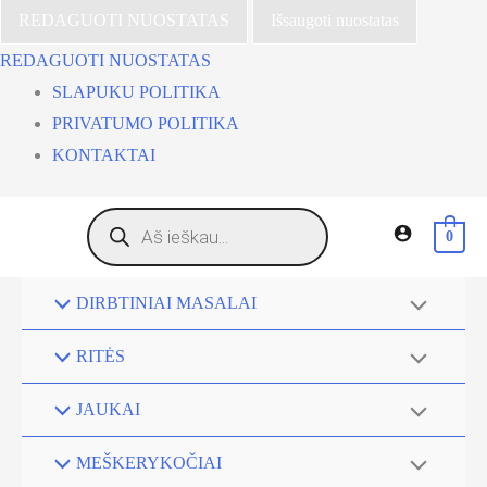
REDAGUOTI NUOSTATAS
Išsaugoti nuostatas
REDAGUOTI NUOSTATAS
SLAPUKU POLITIKA
PRIVATUMO POLITIKA
KONTAKTAI
Pereiti
Products
search
0
prie
turinio
DIRBTINIAI MASALAI
RITĖS
JAUKAI
MEŠKERYKOČIAI