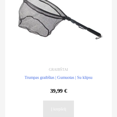
chosen
on
the
product
page
GRAIBŠTAI
Trumpas graibštas | Gumuotas | Su klipsu
39,99
€
Į krepšelį