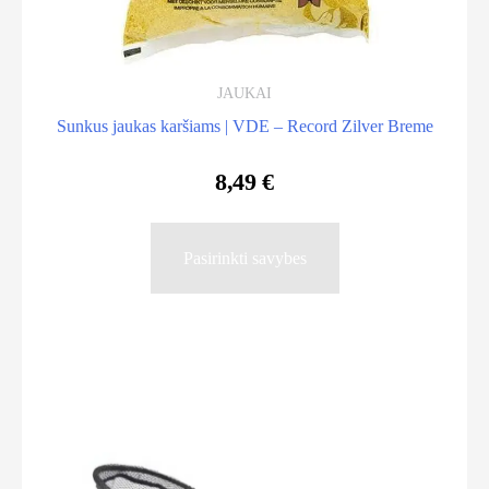
JAUKAI
Sunkus jaukas karšiams | VDE – Record Zilver Breme
8,49
€
This
Pasirinkti savybes
product
has
multiple
variants.
The
options
may
be