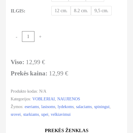
12 cm.
8.2 cm.
9,5 cm.
ILGIS:
produkto
-
+
Į krepšelį
kiekis:
Baker
lures
Viso:
12,99
€
Suspending
Prekės kaina:
12,99
€
Jerkbait
|
Produkto kodas:
N/A
lydekoms,
Kategorijos:
VOBLERIAI
,
NAUJIENOS
lašišoms,
Žymos:
eseriams
,
lasisoms
,
lydekoms
,
salaciams
,
spiningui
,
ešeriams
srovei
,
starkiams
,
upei
,
velkiavimui