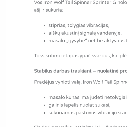
Vos Iron Wolf Tail Spinner Sprinter G holo 
ašį ir sukuria:
stiprias, tolygias vibracijas,
aiškų akustinį signalą vandenyje,
masalo „gyvybę“ net be aktyvaus 
Toks kritimo etapas ypač svarbus, kai plė
Stabilus darbas traukiant – nuolatinė pr
Pradėjus vynioti valą, Iron Wolf Tail Spin
masalo kūnas ima judėti netolygiai
galinis lapelis nuolat sukasi,
sukuriamas pastovus vibracijų srau