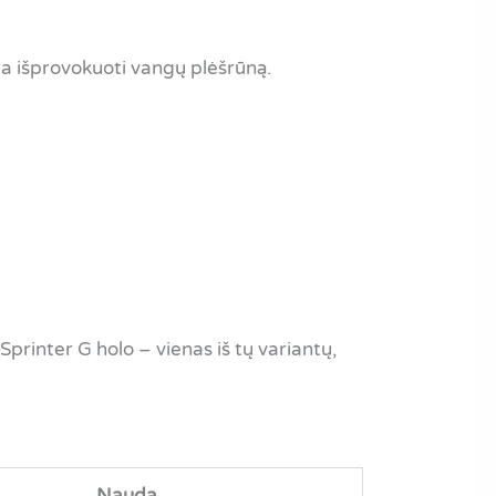
kia išprovokuoti vangų plėšrūną.
printer G holo – vienas iš tų variantų,
Nauda