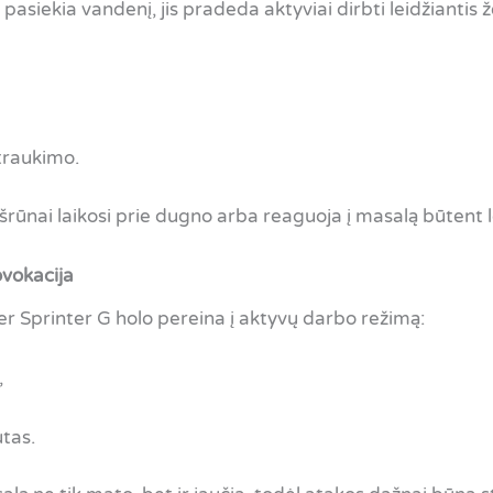
pasiekia vandenį, jis pradeda aktyviai dirbti leidžiantis 
traukimo.
šrūnai laikosi prie dugno arba reaguoja į masalą būtent 
ovokacija
ner Sprinter G holo pereina į aktyvų darbo režimą:
,
tas.