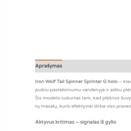
Aprašymas
Papildoma informacija
A
Iron Wolf Tail Spinner Sprinter G holo
– klas
puikiu pastebimumu vandenyje ir aišku pl
Šis modelis sukurtas tam, kad plėšrios žuvy
tų masalų, kuris efektyviai dirba viso prav
Aktyvus kritimas – signalas iš gylio