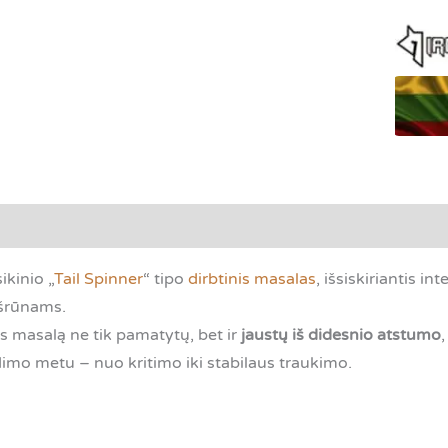
G
holo
tsiliepimai (0)
ikinio „
Tail Spinner
“ tipo
dirbtinis masalas
, išsiskiriantis in
ėšrūnams.
s masalą ne tik pamatytų, bet ir
jaustų iš didesnio atstumo
edimo metu – nuo kritimo iki stabilaus traukimo.