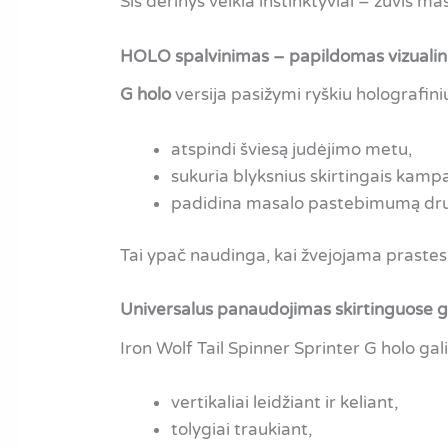
Šis derinys veikia instinktyviai – žuvis ma
HOLO spalvinimas – papildomas vizualinis
G holo
versija pasižymi ryškiu holografiniu
atspindi šviesą judėjimo metu,
sukuria blyksnius skirtingais kampa
padidina masalo pastebimumą dru
Tai ypač naudinga, kai žvejojama prastes
Universalus panaudojimas skirtinguose g
Iron Wolf Tail Spinner Sprinter G holo ga
vertikaliai leidžiant ir keliant,
tolygiai traukiant,