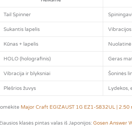
Tail Spinner
Spiningav
Sukantis lapelis
Vibracijos
Kūnas + lapelis
Nuolatinė
HOLO (holografinis)
Geras m
Vibracija ir blyksniai
Šoninės li
Plėšrios žuvys
Lydekos, e
idomėkite
Major Craft EGIZAUST 1G EZ1-S832UL | 2.50 m
kščiausios klasės pintas valas iš Japonijos:
Gosen Answer Wil