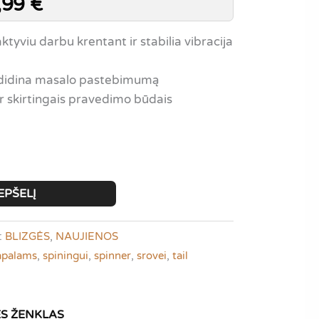
,99
€
ktyviu darbu krentant ir stabilia vibracija
didina masalo pastebimumą
ir skirtingais pravedimo būdais
EPŠELĮ
:
BLIZGĖS
,
NAUJIENOS
apalams
,
spiningui
,
spinner
,
srovei
,
tail