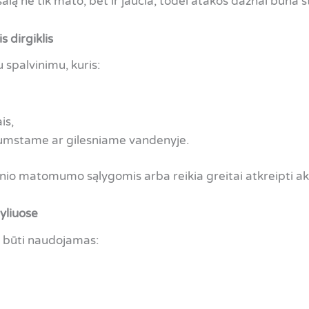
salą ne tik mato, bet ir jaučia, todėl atakos dažnai būna s
 dirgiklis
 spalvinimu, kuris:
is,
mstame ar gilesniame vandenyje.
nio matomumo sąlygomis arba reikia greitai atkreipti a
yliuose
li būti naudojamas: