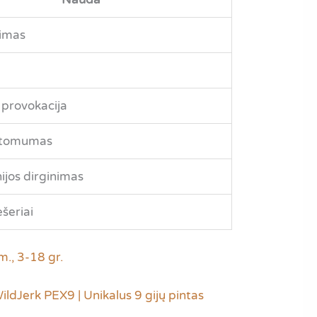
imas
 provokacija
atomumas
nijos dirginimas
šeriai
., 3-18 gr.
dJerk PEX9 | Unikalus 9 gijų pintas