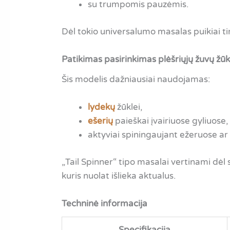
su trumpomis pauzėmis.
Dėl tokio universalumo masalas puikiai tin
Patikimas pasirinkimas plėšriųjų žuvų žūk
Šis modelis dažniausiai naudojamas:
lydekų
žūklei,
ešerių
paieškai įvairiuose gyliuose,
aktyviai spiningaujant ežeruose ar
„Tail Spinner“ tipo masalai vertinami dėl
kuris nuolat išlieka aktualus.
Techninė informacija
Specifikacija