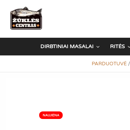
Pereiti
prie
turinio
DIRBTINIAI MASALAI
RITĖS
PARDUOTUVĖ
NAUJIENA