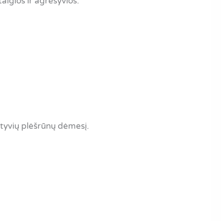
taigios ir agresyvios.
ktyvių plėšrūnų dėmesį.