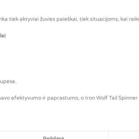
ka tiek aktyviai žuvies paieškai, tiek situacijoms, kai rei
lei
 upėse.
 savo efektyvumo ir paprastumo, o Iron Wolf Tail Spinner S
Reikšmė