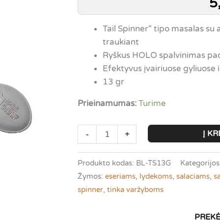
5
Tail Spinner“ tipo masalas su a
traukiant
Ryškus HOLO spalvinimas pa
Efektyvus įvairiuose gyliuose 
13 gr
Prieinamumas:
Turime
produkto
Į KR
-
+
kiekis:
Iron
Produkto kodas:
BL-TS13G
Kategorijos
Wolf
Žymos:
eseriams
,
lydekoms
,
salaciams
,
s
Tail
spinner
,
tinka varžyboms
Spinner
Sprinter