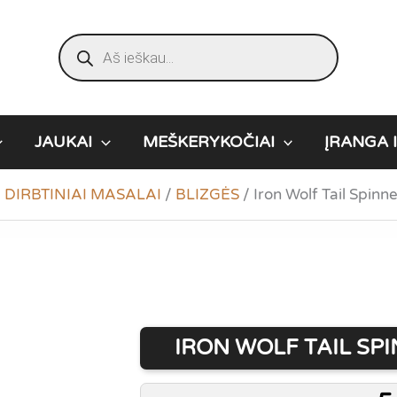
Products
search
JAUKAI
MEŠKERYKOČIAI
ĮRANGA I
/
DIRBTINIAI MASALAI
/
BLIZGĖS
/
Iron Wolf Tail Spinn
IRON WOLF TAIL SP