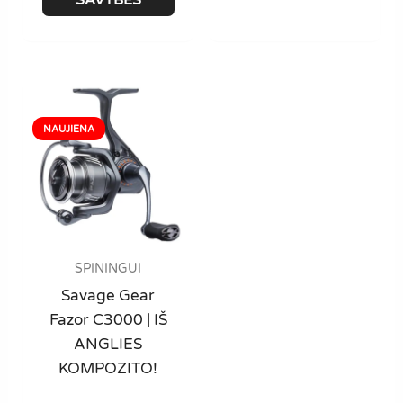
64,99 €
has
multiple
variants.
The
options
may
be
chosen
on
the
product
SPININGUI
page
Savage Gear
Fazor C3000 | IŠ
ANGLIES
KOMPOZITO!