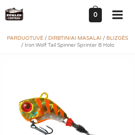
Pereiti
prie
0
turinio
PARDUOTUVĖ
/
DIRBTINIAI MASALAI
/
BLIZGĖS
/
Iron Wolf Tail Spinner Sprinter B Holo