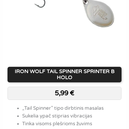
IRON WOLF TAIL SPINNER SPRINTER B
HOLO
5,99
€
„Tail Spinner” tipo dirbtinis masalas
Sukelia ypač stiprias vibracijas
Tinka visoms plėšrioms žuvims