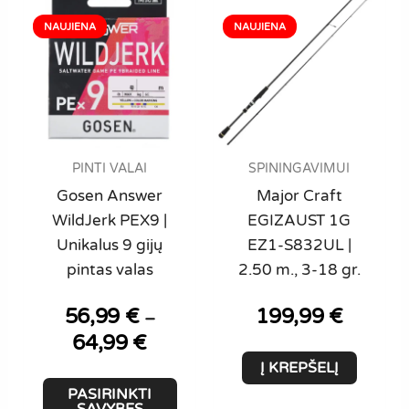
PINTI VALAI
SPININGAVIMUI
Gosen Answer
Major Craft
WildJerk PEX9 |
EGIZAUST 1G
Unikalus 9 gijų
EZ1-S832UL |
pintas valas
2.50 m., 3-18 gr.
56,99
€
199,99
€
–
64,99
€
Price
range:
Į KREPŠELĮ
56,99 €
This
PASIRINKTI
through
product
SAVYBES