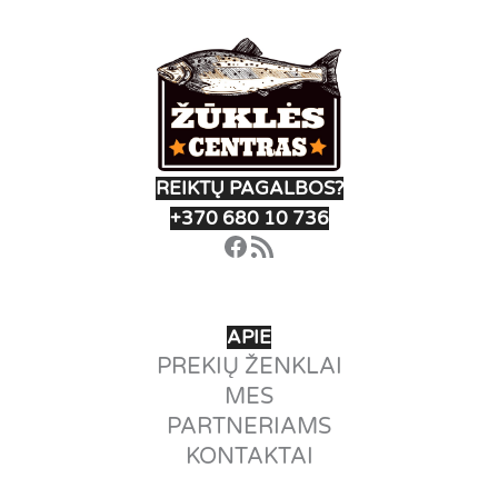
chosen
on
the
product
page
REIKTŲ PAGALBOS?
+370 680 10 736
Facebook
RSS Feed
APIE
PREKIŲ ŽENKLAI
MES
PARTNERIAMS
KONTAKTAI