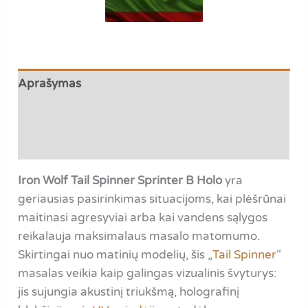
Aprašymas
Papildoma informacija
Atsiliepimai (0)
Iron Wolf Tail Spinner Sprinter B Holo
yra
geriausias pasirinkimas situacijoms, kai plėšrūnai
maitinasi agresyviai arba kai vandens sąlygos
reikalauja maksimalaus masalo matomumo.
Skirtingai nuo matinių modelių, šis „
Tail Spinner
“
masalas veikia kaip galingas vizualinis švyturys:
jis sujungia akustinį triukšmą, holografinį