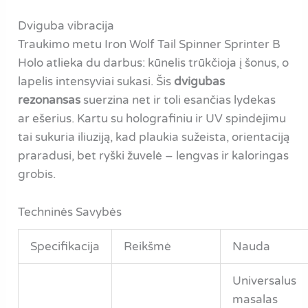
Dviguba vibracija
Traukimo metu Iron Wolf Tail Spinner Sprinter B
Holo atlieka du darbus: kūnelis trūkčioja į šonus, o
lapelis intensyviai sukasi. Šis
dvigubas
rezonansas
suerzina net ir toli esančias lydekas
ar ešerius. Kartu su holografiniu ir UV spindėjimu
tai sukuria iliuziją, kad plaukia sužeista, orientaciją
praradusi, bet ryški žuvelė – lengvas ir kaloringas
grobis.
Techninės Savybės
Specifikacija
Reikšmė
Nauda
Universalus
masalas