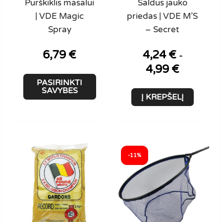
Purškiklis masalui
Saldus jauko
| VDE Magic
priedas | VDE M’S
Spray
– Secret
6,79
€
4,24
€
-
4,99
€
This
PASIRINKTI
product
SAVYBES
Į KREPŠELĮ
has
multiple
variants.
The
options
-11%
may
be
chosen
on