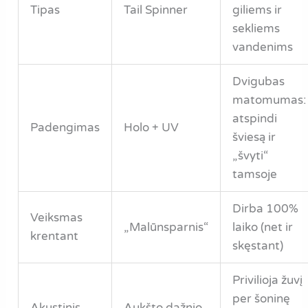
Tipas
Tail Spinner
giliems ir
sekliems
vandenims
Dvigubas
matomumas:
atspindi
Padengimas
Holo + UV
šviesą ir
„švyti“
tamsoje
Dirba 100%
Veiksmas
„Malūnsparnis“
laiko (net ir
krentant
skęstant)
Privilioja žuvį
per šoninę
Akustinis
Aukšto dažnio