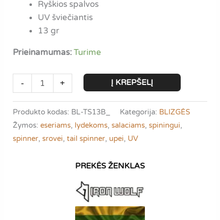
Ryškios spalvos
UV šviečiantis
13 gr
Prieinamumas:
Turime
produkto
Į KREPŠELĮ
-
+
kiekis:
Iron
Produkto kodas:
BL-TS13B_
Kategorija:
BLIZGĖS
Wolf
Žymos:
eseriams
,
lydekoms
,
salaciams
,
spiningui
,
Tail
spinner
,
srovei
,
tail spinner
,
upei
,
UV
Spinner
Sprinter
B
Holo