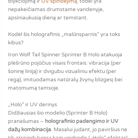
blykčiojimą ir
UV spindėjimą
, todėl yra
nepakeičiamas drumstame vandenyje,
apsiniaukusią dieną ar temstant.
Kodėl šis holografinis „malūnsparnis“ yra toks
kibus?
Iron Wolf Tail Spinner Sprinter B Holo atakuoja
plėšrūno pojūčius visais frontais: vibracija (per
šoninę liniją) ir dvigubu vizualiniu efektu (per
regą), imituodamas natūralų žvynų blizgesį bei
matomumą tamsoje.
„Holo“ ir UV derinys
Didžiausias šio modelio (Sprinter B Holo)
pranašumas –
holografinio padengimo ir UV
dažų kombinacija
. Masalui judant, jo paviršius ne
tik atspindi šviesą kaip veidrodis („Holo“ efektas),