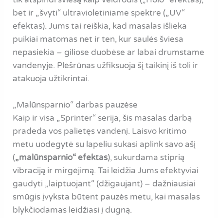
bet ir „švyti“ ultravioletiniame spektre („UV“
efektas). Jums tai reiškia, kad masalas išlieka
puikiai matomas net ir ten, kur saulės šviesa
nepasiekia – giliose duobėse ar labai drumstame
vandenyje. Plėšrūnas užfiksuoja šį taikinį iš toli ir
atakuoja užtikrintai.
„Malūnsparnio“ darbas pauzėse
Kaip ir visa „Sprinter“ serija, šis masalas darbą
pradeda vos palietęs vandenį. Laisvo kritimo
metu uodegytė su lapeliu sukasi aplink savo ašį
(
„malūnsparnio“ efektas
), sukurdama stiprią
vibraciją ir mirgėjimą. Tai leidžia Jums efektyviai
gaudyti „laiptuojant“ (džigaujant) – dažniausiai
smūgis įvyksta būtent pauzės metu, kai masalas
blykčiodamas leidžiasi į dugną.