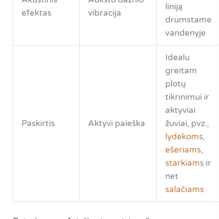
liniją
efektas
vibracija
drumstame
vandenyje
Idealu
greitam
plotų
tikrinimui ir
aktyviai
Paskirtis
Aktyvi paieška
žuviai, pvz.,
lydekoms
,
ešeriams
,
starkiams
ir
net
salačiams