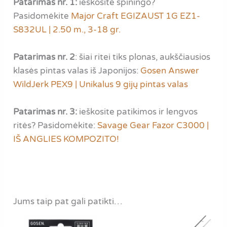
Patarimas nr. 1:
ieškosite spiningo?
Pasidomėkite
Major Craft EGIZAUST 1G EZ1-
S832UL | 2.50 m., 3-18 gr.
Patarimas nr. 2
: šiai ritei tiks plonas, aukščiausios
klasės pintas valas iš Japonijos:
Gosen Answer
WildJerk PEX9 | Unikalus 9 gijų pintas valas
Patarimas nr. 3:
ieškosite patikimos ir lengvos
ritės? Pasidomėkite:
Savage Gear Fazor C3000 |
IŠ ANGLIES KOMPOZITO!
Jums taip pat gali patikti…