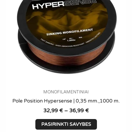
chosen
on
the
product
page
MONOFILAMENTINIAI
Pole Position Hypersense | 0,35 mm.,1000 m.
Price
32,99
€
–
36,99
€
range:
This
32,99 €
PASIRINKTI SAVYBES
product
through