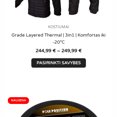
KOSTIUMAI
Grade Layered Thermal | 3in1 | Komfortas iki
-20°C
Price
244,99
€
–
249,99
€
range:
This
244,99 €
PASIRINKTI SAVYBES
product
through
has
249,99 €
multiple
variants.
The
options
may
be