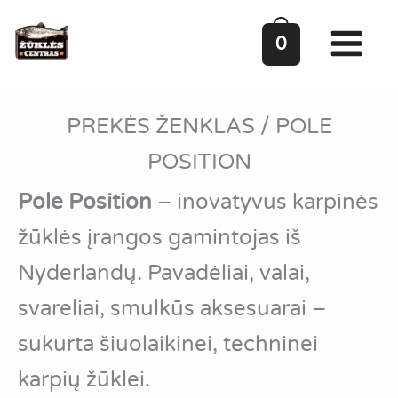
Pereiti
prie
0
turinio
PREKĖS ŽENKLAS
/
POLE
POSITION
Pole
Position
–
inovatyvus
karpinės
žūklės
įrangos
gamintojas
iš
Nyderlandų.
Pavadėliai,
valai,
svareliai,
smulkūs
aksesuarai –
sukurta
šiuolaikinei,
techninei
karpių
žūklei.