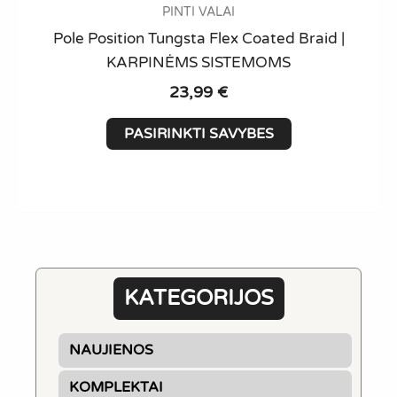
PINTI VALAI
Pole Position Tungsta Flex Coated Braid |
KARPINĖMS SISTEMOMS
23,99
€
This
PASIRINKTI SAVYBES
product
has
multiple
variants.
The
options
may
KATEGORIJOS
be
chosen
NAUJIENOS
on
the
KOMPLEKTAI