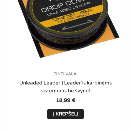
the
product
page
PINTI VALAI
Unleaded Leader | Leader’is karpinėms
sistemoms be švyno!
18,99
€
Į KREPŠELĮ