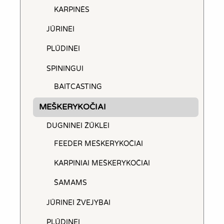
KARPINĖS
JŪRINEI
PLŪDINEI
SPININGUI
BAITCASTING
MEŠKERYKOČIAI
DUGNINEI ŽŪKLEI
FEEDER MEŠKERYKOČIAI
KARPINIAI MEŠKERYKOČIAI
ŠAMAMS
JŪRINEI ŽVEJYBAI
PLŪDINEI