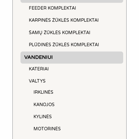
product
FEEDER KOMPLEKTAI
page
KARPINĖS ŽŪKLĖS KOMPLEKTAI
ŠAMŲ ŽŪKLĖS KOMPLEKTAI
PLŪDINĖS ŽŪKLĖS KOMPLEKTAI
VANDENIUI
KATERIAI
VALTYS
IRKLINĖS
KANOJOS
KYLINĖS
MOTORINĖS