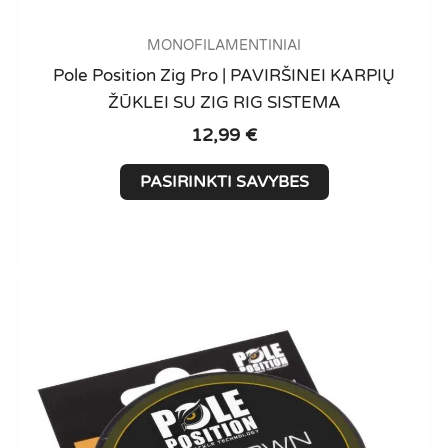
MONOFILAMENTINIAI
Pole Position Zig Pro | PAVIRŠINEI KARPIŲ
ŽŪKLEI SU ZIG RIG SISTEMA
12,99
€
This
PASIRINKTI SAVYBES
product
has
multiple
variants.
The
options
may
be
chosen
on