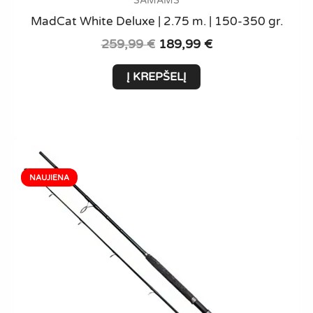
ŠAMAMS
MadCat White Deluxe | 2.75 m. | 150-350 gr.
Original
Current
259,99
€
189,99
€
price
price
was:
is:
Į KREPŠELĮ
259,99 €.
189,99 €.