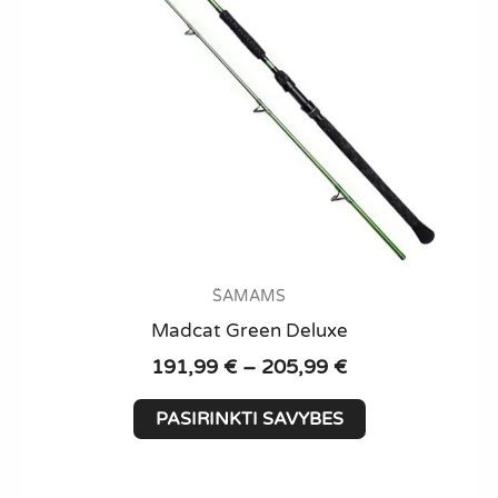
ŠAMAMS
Madcat Green Deluxe
Price
191,99
€
–
205,99
€
range:
This
191,99 €
PASIRINKTI SAVYBES
product
through
has
205,99 €
multiple