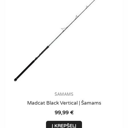
ŠAMAMS
Madcat Black Vertical | Šamams
99,99
€
Į KREPŠELĮ