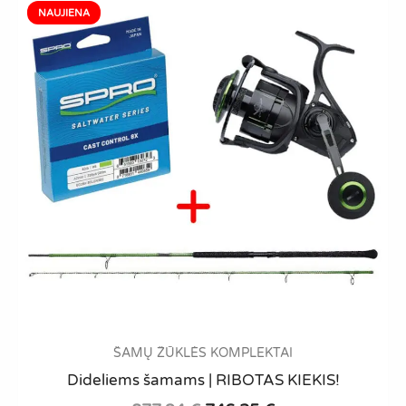
ŠAMŲ ŽŪKLĖS KOMPLEKTAI
Dideliems šamams | RIBOTAS KIEKIS!