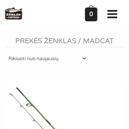
Pereiti
prie
0
turinio
PREKĖS ŽENKLAS
/
MADCAT