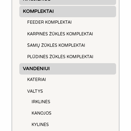
on
the
KOMPLEKTAI
product
FEEDER KOMPLEKTAI
page
KARPINĖS ŽŪKLĖS KOMPLEKTAI
ŠAMŲ ŽŪKLĖS KOMPLEKTAI
PLŪDINĖS ŽŪKLĖS KOMPLEKTAI
VANDENIUI
KATERIAI
VALTYS
IRKLINĖS
KANOJOS
KYLINĖS