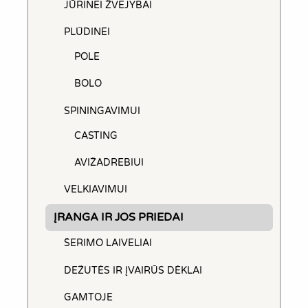
JŪRINEI ŽVEJYBAI
PLŪDINEI
POLE
BOLO
SPININGAVIMUI
CASTING
AVIŽADREBIUI
VELKIAVIMUI
ĮRANGA IR JOS PRIEDAI
ŠERIMO LAIVELIAI
DEŽUTĖS IR ĮVAIRŪS DĖKLAI
GAMTOJE