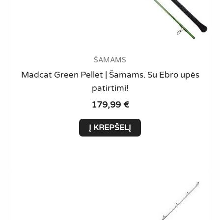
ŠAMAMS
Madcat Green Pellet | Šamams. Su Ebro upės
patirtimi!
179,99
€
Į KREPŠELĮ