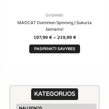
DUGNINEI
MADCAT Dominion Spinning | Sukurta
šamams!
Price
197,99
€
–
219,99
€
range:
This
197,99 €
PASIRINKTI SAVYBES
product
through
has
219,99 €
multiple
variants.
The
options
may
KATEGORIJOS
be
chosen
NAUJIENOS