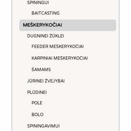
SPININGUI
BAITCASTING
MEŠKERYKOČIAI
DUGNINEI ŽŪKLEI
FEEDER MEŠKERYKOČIAI
KARPINIAI MEŠKERYKOČIAI
ŠAMAMS
JŪRINEI ŽVEJYBAI
PLŪDINEI
POLE
BOLO
SPININGAVIMUI