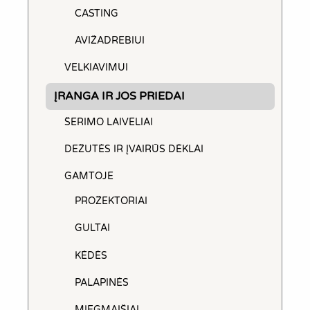
CASTING
AVIŽADREBIUI
VELKIAVIMUI
ĮRANGA IR JOS PRIEDAI
ŠERIMO LAIVELIAI
DEŽUTĖS IR ĮVAIRŪS DĖKLAI
GAMTOJE
PROŽEKTORIAI
GULTAI
KĖDĖS
PALAPINĖS
MIEGMAIŠIAI