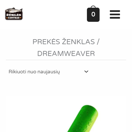
Pereiti
prie
0
turinio
PREKĖS ŽENKLAS
/
DREAMWEAVER