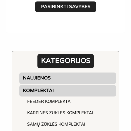
This
9,99 €
PASIRINKTI SAVYBES
product
through
has
10,99 €
multiple
variants.
The
options
may
KATEGORIJOS
be
chosen
NAUJIENOS
on
the
KOMPLEKTAI
product
FEEDER KOMPLEKTAI
page
KARPINĖS ŽŪKLĖS KOMPLEKTAI
ŠAMŲ ŽŪKLĖS KOMPLEKTAI