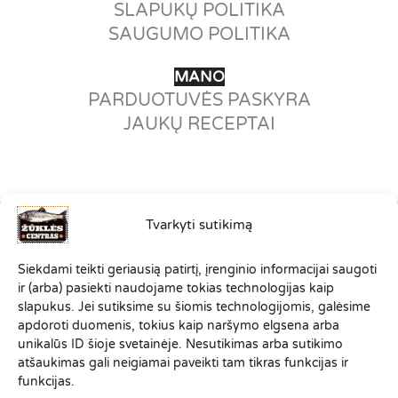
SLAPUKŲ POLITIKA
SAUGUMO POLITIKA
MANO
PARDUOTUVĖS PASKYRA
JAUKŲ RECEPTAI
Tvarkyti sutikimą
©2012-2026
Siekdami teikti geriausią patirtį, įrenginio informacijai saugoti
VISOS TEISĖS SAUGOMOS.
ir (arba) pasiekti naudojame tokias technologijas kaip
ZUKLESCENTRAS.LT PRIKLAUSO
slapukus. Jei sutiksime su šiomis technologijomis, galėsime
SPORTINĖS ŽŪKLĖS KLUBO
apdoroti duomenis, tokius kaip naršymo elgsena arba
"ŽVEJONYS
"
ŠEIMAI
unikalūs ID šioje svetainėje. Nesutikimas arba sutikimo
atšaukimas gali neigiamai paveikti tam tikras funkcijas ir
funkcijas.